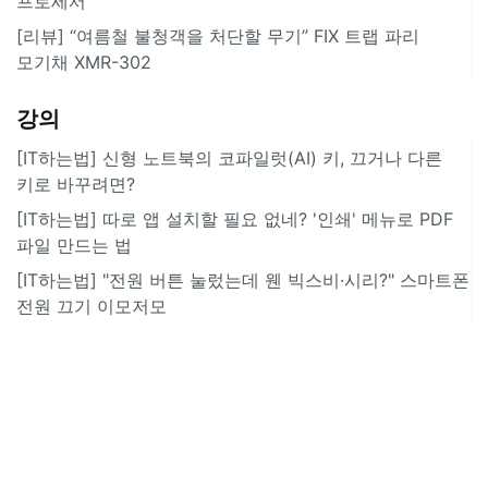
프로세서
[리뷰] “여름철 불청객을 처단할 무기” FIX 트랩 파리
모기채 XMR-302
강의
[IT하는법] 신형 노트북의 코파일럿(AI) 키, 끄거나 다른
키로 바꾸려면?
[IT하는법] 따로 앱 설치할 필요 없네? '인쇄' 메뉴로 PDF
파일 만드는 법
[IT하는법] "전원 버튼 눌렀는데 웬 빅스비·시리?" 스마트폰
전원 끄기 이모저모