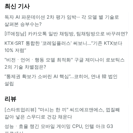
최신 기사
독자 AI 파운데이션 2차 평가 임박··· 각 모델 별 기술로
살펴본 승부수는?
[IT애정남] 카카오톡 일반 채팅방, 팀채팅방으로 바꾸려면?
KTX-SRT 통합한 ‘코레일플러스’ 써보니…“기존 KTX보다
10% 저렴”
"비전ㆍ언어ㆍ행동 모델 최적화" 구글 제미나이 로보틱스
2의 기술 차별점은?
“통제권 확보가 소버린 AI 핵심”…코히어, 연내 韓 법인
설립
리뷰
[스타트업리뷰] "마시는 한 끼" 씨드에프앤에스, 껍질째
갈아 넣은 스무디로 건강 채운다
성능ㆍ효율 챙긴 모바일 게이밍 CPU, 인텔 아크 G3