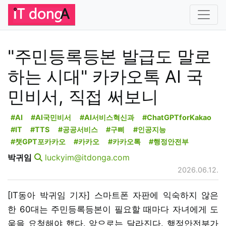
"주민등록등본 발급도 말로
하는 시대" 카카오톡 AI 국
민비서, 직접 써보니
#AI
#AI국민비서
#AI서비스혁신과
#ChatGPTforKakao
#IT
#TTS
#공공서비스
#구삐
#인공지능
#챗GPT포카카오
#카카오
#카카오톡
#행정안전부
박귀임
luckyim@itdonga.com
2026.06.12.
[IT동아 박귀임 기자] 스마트폰 자판에 익숙하지 않은
한 60대는 주민등록등본이 필요할 때마다 자녀에게 도
움을 요청해야 했다. 앞으로는 달라진다. 행정안전부가