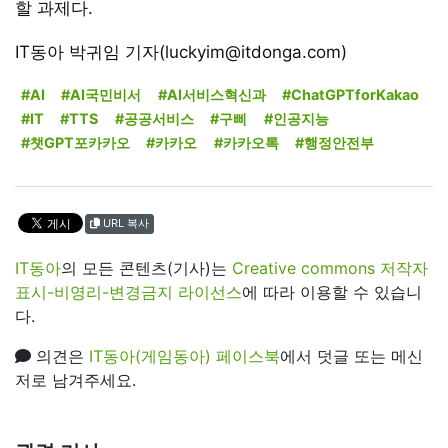
할 과제다.
IT동아 박귀임 기자(luckyim@itdonga.com)
#AI
#AI국민비서
#AI서비스혁신과
#ChatGPTforKakao
#IT
#TTS
#공공서비스
#구삐
#인공지능
#챗GPT포카카오
#카카오
#카카오톡
#행정안전부
URL 복사
IT동아
의 모든 콘텐츠(기사)는
Creative commons 저작자
표시-비영리-변경금지 라이선스
에 따라 이용할 수 있습니
다.
의견은
IT동아(게임동아) 페이스북
에서 덧글 또는 메신
저로 남겨주세요.