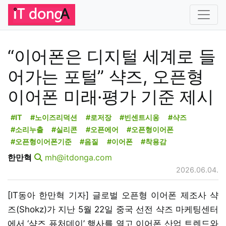
“이어폰은 디지털 세계로 들
어가는 포털” 샥즈, 오픈형
이어폰 미래·평가 기준 제시
#IT
#노이즈리덕션
#로저장
#빈센트시옹
#샥즈
#소리누출
#실리콘
#오픈에어
#오픈형이어폰
#오픈형이어폰기준
#음질
#이어폰
#착용감
한만혁
mh@itdonga.com
2026.06.04.
[IT동아 한만혁 기자] 글로벌 오픈형 이어폰 제조사 샥
즈(Shokz)가 지난 5월 22일 중국 선전 샥즈 마케팅센터
에서 ‘샥즈 퓨처데이’ 행사를 열고 이어폰 산업 트렌드와