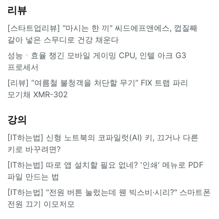
리뷰
[스타트업리뷰] "마시는 한 끼" 씨드에프앤에스, 껍질째
갈아 넣은 스무디로 건강 채운다
성능ㆍ효율 챙긴 모바일 게이밍 CPU, 인텔 아크 G3
프로세서
[리뷰] “여름철 불청객을 처단할 무기” FIX 트랩 파리
모기채 XMR-302
강의
[IT하는법] 신형 노트북의 코파일럿(AI) 키, 끄거나 다른
키로 바꾸려면?
[IT하는법] 따로 앱 설치할 필요 없네? '인쇄' 메뉴로 PDF
파일 만드는 법
[IT하는법] "전원 버튼 눌렀는데 웬 빅스비·시리?" 스마트폰
전원 끄기 이모저모