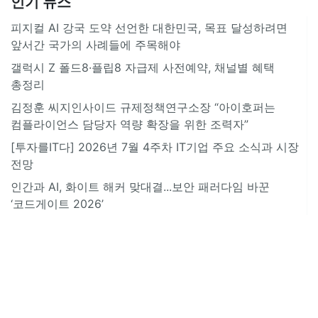
인기 뉴스
피지컬 AI 강국 도약 선언한 대한민국, 목표 달성하려면
앞서간 국가의 사례들에 주목해야
갤럭시 Z 폴드8·플립8 자급제 사전예약, 채널별 혜택
총정리
김정훈 씨지인사이드 규제정책연구소장 “아이호퍼는
컴플라이언스 담당자 역량 확장을 위한 조력자”
[투자를IT다] 2026년 7월 4주차 IT기업 주요 소식과 시장
전망
인간과 AI, 화이트 해커 맞대결...보안 패러다임 바꾼
‘코드게이트 2026’