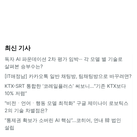
최신 기사
독자 AI 파운데이션 2차 평가 임박··· 각 모델 별 기술로
살펴본 승부수는?
[IT애정남] 카카오톡 일반 채팅방, 팀채팅방으로 바꾸려면?
KTX-SRT 통합한 ‘코레일플러스’ 써보니…“기존 KTX보다
10% 저렴”
"비전ㆍ언어ㆍ행동 모델 최적화" 구글 제미나이 로보틱스
2의 기술 차별점은?
“통제권 확보가 소버린 AI 핵심”…코히어, 연내 韓 법인
설립