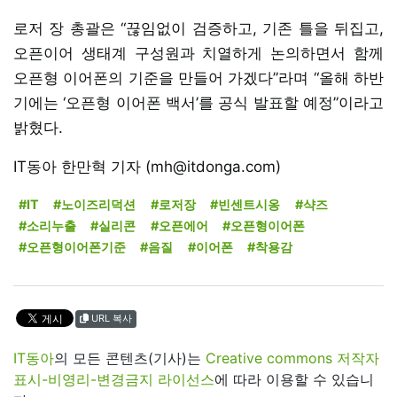
로저 장 총괄은 “끊임없이 검증하고, 기존 틀을 뒤집고,
오픈이어 생태계 구성원과 치열하게 논의하면서 함께
오픈형 이어폰의 기준을 만들어 가겠다”라며 “올해 하반
기에는 ‘오픈형 이어폰 백서’를 공식 발표할 예정”이라고
밝혔다.
IT동아 한만혁 기자 (mh@itdonga.com)
#IT
#노이즈리덕션
#로저장
#빈센트시옹
#샥즈
#소리누출
#실리콘
#오픈에어
#오픈형이어폰
#오픈형이어폰기준
#음질
#이어폰
#착용감
URL 복사
IT동아
의 모든 콘텐츠(기사)는
Creative commons 저작자
표시-비영리-변경금지 라이선스
에 따라 이용할 수 있습니