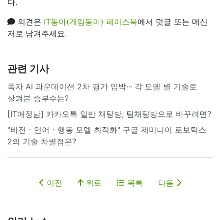
다.
의견은
IT동아(게임동아) 페이스북
에서 덧글 또는 메신
저로 남겨주세요.
관련 기사
독자 AI 파운데이션 2차 평가 임박··· 각 모델 별 기술로
살펴본 승부수는?
[IT애정남] 카카오톡 일반 채팅방, 팀채팅방으로 바꾸려면?
"비전ㆍ언어ㆍ행동 모델 최적화" 구글 제미나이 로보틱스
2의 기술 차별점은?
이전
위로
목록
다음