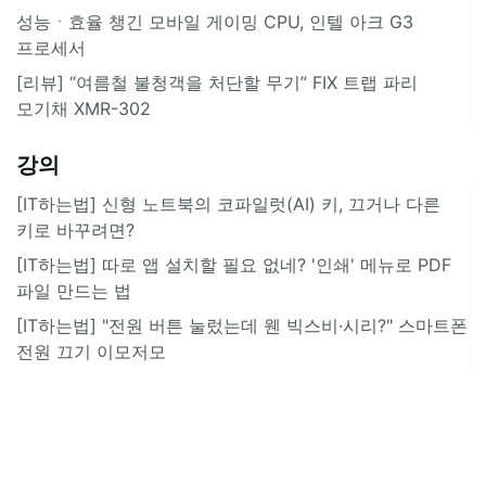
성능ㆍ효율 챙긴 모바일 게이밍 CPU, 인텔 아크 G3
프로세서
[리뷰] “여름철 불청객을 처단할 무기” FIX 트랩 파리
모기채 XMR-302
강의
[IT하는법] 신형 노트북의 코파일럿(AI) 키, 끄거나 다른
키로 바꾸려면?
[IT하는법] 따로 앱 설치할 필요 없네? '인쇄' 메뉴로 PDF
파일 만드는 법
[IT하는법] "전원 버튼 눌렀는데 웬 빅스비·시리?" 스마트폰
전원 끄기 이모저모