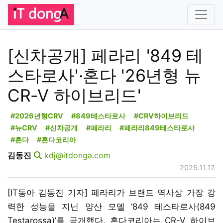
[신차공개] 페라리 '849 테
스타로사'·혼다 '26년형 뉴
CR-V 하이브리드'
#2026년형CRV
#849테스타로사
#CRV하이브리드
#뉴CRV
#신차공개
#페라리
#페라리849테스타로사
#혼다
#혼다코리아
김동진
kdj@itdonga.com
2025.11.17.
[IT동아 김동진 기자] 페라리가 브랜드 역사상 가장 강
력한 성능을 지닌 양산 모델 ‘849 테스타로사(849
Testarossa)’를 공개했다. 혼다코리아는 CR-V 하이브