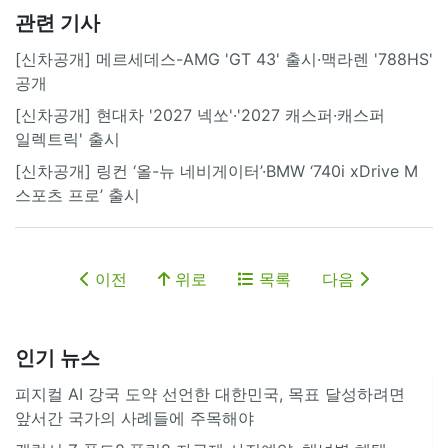
관련 기사
[신차공개] 메르세데스-AMG 'GT 43' 출시·맥라렌 '788HS'
공개
[신차공개] 현대차 '2027 넥쏘'·'2027 캐스퍼·캐스퍼
일렉트릭' 출시
[신차공개] 링컨 ‘올-뉴 네비게이터’·BMW ‘740i xDrive M
스포츠 프로’ 출시
이전
위로
목록
다음
인기 뉴스
피지컬 AI 강국 도약 선언한 대한민국, 목표 달성하려면
앞서간 국가의 사례들에 주목해야