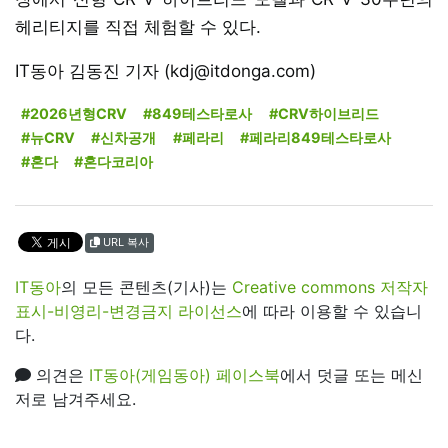
헤리티지를 직접 체험할 수 있다.
IT동아 김동진 기자 (kdj@itdonga.com)
#2026년형CRV
#849테스타로사
#CRV하이브리드
#뉴CRV
#신차공개
#페라리
#페라리849테스타로사
#혼다
#혼다코리아
URL 복사
IT동아
의 모든 콘텐츠(기사)는
Creative commons 저작자
표시-비영리-변경금지 라이선스
에 따라 이용할 수 있습니
다.
의견은
IT동아(게임동아) 페이스북
에서 덧글 또는 메신
저로 남겨주세요.