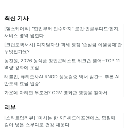
최신 기사
[헬스케어픽] "협업부터 인수까지" 로킷·인클루디드·힌지,
서비스 영역 넓힌다
[크립토퀵서치] 디지털자산 과세 쟁점 ‘손실금 이월공제’란
무엇인가요?
농진원, 2026 농식품 창업콘테스트 워크숍 열어···TOP 11
역량 강화에 초점
래블업, 퓨리오사AI RNGD 성능검증 백서 발간··· '추론 AI
반도체 효율 입증'
가운데 자리면 무조건? CGV 영화관 명당을 찾아서
리뷰
[스타트업리뷰] "마시는 한 끼" 씨드에프앤에스, 껍질째
갈아 넣은 스무디로 건강 채운다