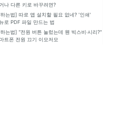
거나 다른 키로 바꾸려면?
IT하는법] 따로 앱 설치할 필요 없네? '인쇄'
뉴로 PDF 파일 만드는 법
IT하는법] "전원 버튼 눌렀는데 웬 빅스비·시리?"
마트폰 전원 끄기 이모저모