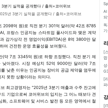
S
A
2025년 3분기 실적을 공개했다 / 출처=코어위브
되
독
2098억 원)로 직전 분기 301억 달러(약 42조 8785
기
오픈AI, 프랑스 인공지능 스타트업 풀사이드와 맺은 계약
 감가상각 전 영업이익(EBITDA)은 8억 3800만 달
기록하며 건전한 운영 효율성을 보여줬다.
[
만(약 7조 3345억 원)로 하향 조정했다. 직전 분기 제
껍
보다 낮아졌다. 시장 예상치 52억 9000만 달러(약 7조
성
상치를 낮춘 이유는 인공지능 장비의 공급 제약을 염두에
G
키지 못한 상황이라는 의미다.
[
파
 코어위브 최고경영자는 "2025년 3분기 매출과 수주 잔고에
우드 기업으로써 코어위브의 입지는 그 어느 때보다 견
 심화, 소프트웨어 및 서비스 발전 등 모든 영역에서 철
[