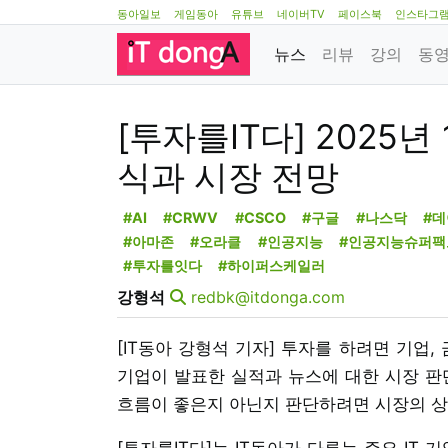
동아일보
게임동아
유튜브
네이버TV
페이스북
인스타그
뉴스
리뷰
강의
동
[투자를IT다] 2025년
식과 시장 전망
#AI
#CRWV
#CSCO
#구글
#나스닥
#
#아마존
#오라클
#인공지능
#인공지능슈퍼팩
#투자를잇다
#하이퍼스케일러
강형석
redbk@itdonga.com
[IT동아 강형석 기자] 투자를 하려면 기업
기업이 발표한 실적과 뉴스에 대한 시장 판
흐름이 좋은지 아닌지 판단하려면 시장의 상
[투자를IT다]는 IT동아가 다루는 주요 IT