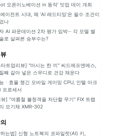
pot 오픈이노베이션 in 동작’ 밋업 데이 개최
I 에이전트 시대, 왜 ‘AI 레드티밍’은 필수 조건이
었나
자 AI 파운데이션 2차 평가 임박··· 각 모델 별
술로 살펴본 승부수는?
리뷰
스타트업리뷰] "마시는 한 끼" 씨드에프앤에스,
질째 갈아 넣은 스무디로 건강 채운다
능ㆍ효율 챙긴 모바일 게이밍 CPU, 인텔 아크
3 프로세서
리뷰] “여름철 불청객을 처단할 무기” FIX 트랩
리 모기채 XMR-302
강의
IT하는법] 신형 노트북의 코파일럿(AI) 키,