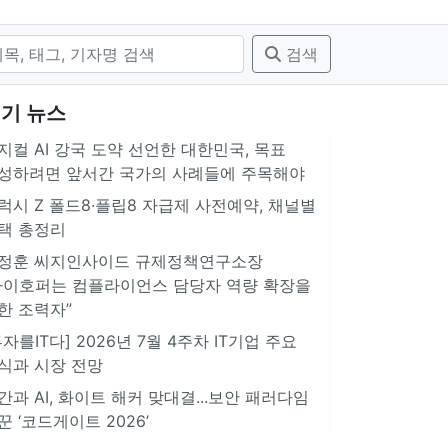
검색
기 뉴스
지컬 AI 강국 도약 선언한 대한민국, 목표
성하려면 앞서간 국가의 사례들에 주목해야
럭시 Z 폴드8·플립8 자급제 사전예약, 채널별
택 총정리
정훈 씨지인사이드 규제정책연구소장
아이호퍼는 컴플라이언스 담당자 역량 확장을
한 조력자”
투자를IT다] 2026년 7월 4주차 IT기업 주요
식과 시장 전망
간과 AI, 화이트 해커 맞대결...보안 패러다임
꾼 ‘코드게이트 2026’