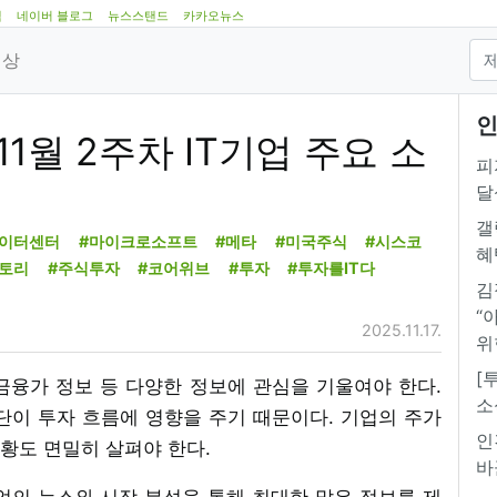
램
네이버 블로그
뉴스스탠드
카카오뉴스
영상
인
 11월 2주차 IT기업 주요 소
피
달
갤
데이터센터
#마이크로소프트
#메타
#미국주식
#시스코
혜
토리
#주식투자
#코어위브
#투자
#투자를IT다
김
“
2025.11.17.
위
[
, 금융가 정보 등 다양한 정보에 관심을 기울여야 한다.
소
단이 투자 흐름에 영향을 주기 때문이다. 기업의 주가
인
황도 면밀히 살펴야 한다.
바
 기업의 뉴스와 시장 분석을 통해 최대한 많은 정보를 제