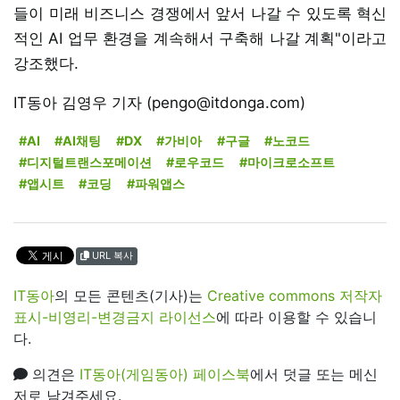
들이 미래 비즈니스 경쟁에서 앞서 나갈 수 있도록 혁신
적인 AI 업무 환경을 계속해서 구축해 나갈 계획"이라고
강조했다.
IT동아 김영우 기자 (pengo@itdonga.com)
#AI
#AI채팅
#DX
#가비아
#구글
#노코드
#디지털트랜스포메이션
#로우코드
#마이크로소프트
#앱시트
#코딩
#파워앱스
URL 복사
IT동아
의 모든 콘텐츠(기사)는
Creative commons 저작자
표시-비영리-변경금지 라이선스
에 따라 이용할 수 있습니
다.
의견은
IT동아(게임동아) 페이스북
에서 덧글 또는 메신
저로 남겨주세요.