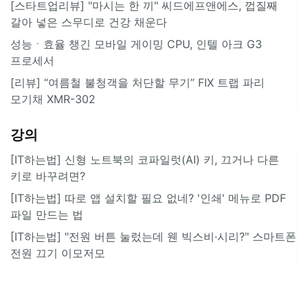
[스타트업리뷰] "마시는 한 끼" 씨드에프앤에스, 껍질째
갈아 넣은 스무디로 건강 채운다
성능ㆍ효율 챙긴 모바일 게이밍 CPU, 인텔 아크 G3
프로세서
[리뷰] “여름철 불청객을 처단할 무기” FIX 트랩 파리
모기채 XMR-302
강의
[IT하는법] 신형 노트북의 코파일럿(AI) 키, 끄거나 다른
키로 바꾸려면?
[IT하는법] 따로 앱 설치할 필요 없네? '인쇄' 메뉴로 PDF
파일 만드는 법
[IT하는법] "전원 버튼 눌렀는데 웬 빅스비·시리?" 스마트폰
전원 끄기 이모저모