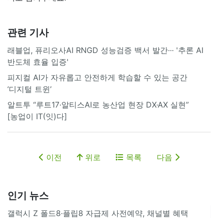
관련 기사
래블업, 퓨리오사AI RNGD 성능검증 백서 발간··· '추론 AI
반도체 효율 입증'
피지컬 AI가 자유롭고 안전하게 학습할 수 있는 공간
‘디지털 트윈’
알트투 “루트17·알티스AI로 농산업 현장 DX·AX 실현”
[농업이 IT(잇)다]
이전
위로
목록
다음
인기 뉴스
갤럭시 Z 폴드8·플립8 자급제 사전예약, 채널별 혜택