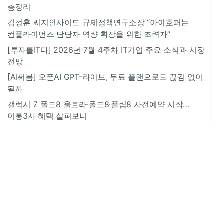
총정리
김정훈 씨지인사이드 규제정책연구소장 “아이호퍼는
컴플라이언스 담당자 역량 확장을 위한 조력자”
[투자를IT다] 2026년 7월 4주차 IT기업 주요 소식과 시장
전망
[AI써봄] 오픈AI GPT-라이브, 무료 플랜으로도 끊김 없이
될까
갤럭시 Z 폴드8 울트라·폴드8·플립8 사전예약 시작…
이통3사 혜택 살펴보니