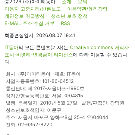
ⓒ2026 (주)아이티동아
소개
문의
이용자 고충처리/반론보도
이용약관/윤리강령
개인정보 취급방침
청소년 보호 정책
E-MAIL 주소 수집 거부
RSS
최종편집일시: 2026.08.07 18:41
IT동아
의 모든 콘텐츠(기사)는
Creative commons 저작자
표시-비영리-변경금지 라이선스
에 따라 이용할 수 있습니
다.
회사: (주)아이티동아
제호: IT동아
사업자등록번호: 101-86-04512
통신판매: 제 2017-서울마포-1990호
정기간행물등록번호: 서울, 아04815
발행, 등록일자: 2010년 5월 27일
발행/편집인: 강덕원
청소년보호책임자: 이문규
주소: 서울시 마포구 양화로8길 25-4 우)04044
전화: 02-6352-8220