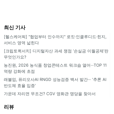
최신 기사
[헬스케어픽] "협업부터 인수까지" 로킷·인클루디드·힌지,
서비스 영역 넓힌다
[크립토퀵서치] 디지털자산 과세 쟁점 ‘손실금 이월공제’란
무엇인가요?
농진원, 2026 농식품 창업콘테스트 워크숍 열어···TOP 11
역량 강화에 초점
래블업, 퓨리오사AI RNGD 성능검증 백서 발간··· '추론 AI
반도체 효율 입증'
가운데 자리면 무조건? CGV 영화관 명당을 찾아서
리뷰