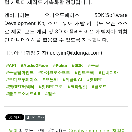
털 캐릭터 제작도 가속화할 전망입니다.
엔비디아는 오디오투페이스 SDK(Software
Development Kit, 소프트웨어 개발 키트)도 오픈 소스
로 제공, 모든 게임 및 3D 애플리케이션 개발자가 최첨
단 애니메이션을 활용할 수 있도록 지원합니다.
IT동아 박귀임 기자(luckyim@itdonga.com)
#API
#Audio2Face
#Pulse
#SDK
#구글
#구글딥마인드
#마이크로소프트
#앤트로픽
#엔비디아
#오디오투페이스
#오픈AI
#위클리AI
#챗GPT
#챗GPT커넥터
#챗GPT프로
#코파일럿
#클로드
#클로드소네트4.5
#펄스
URL 복사
IT동아
의 모든 콘텐츠(기사)는
Creative commons 저작자