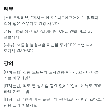
리뷰
[스타트업리뷰] "마시는 한 끼" 씨드에프앤에스, 껍질째
갈아 넣은 스무디로 건강 채운다
성능ㆍ효율 챙긴 모바일 게이밍 CPU, 인텔 아크 G3
프로세서
[리뷰] “여름철 불청객을 처단할 무기” FIX 트랩 파리
모기채 XMR-302
강의
[IT하는법] 신형 노트북의 코파일럿(AI) 키, 끄거나 다른
키로 바꾸려면?
[IT하는법] 따로 앱 설치할 필요 없네? '인쇄' 메뉴로 PDF
파일 만드는 법
[IT하는법] "전원 버튼 눌렀는데 웬 빅스비·시리?" 스마트폰
전원 끄기 이모저모