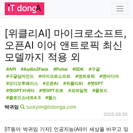
[위클리AI] 마이크로소프트,
오픈AI 이어 앤트로픽 최신
모델까지 적용 외
#API
#Audio2Face
#Pulse
#SDK
#구글
#구글딥마인드
#마이크로소프트
#앤트로픽
#엔비디아
#오디오투페이스
#오픈AI
#위클리AI
#챗GPT
#챗GPT커넥터
#챗GPT프로
#코파일럿
#클로드
#클로드소네트4.5
#펄스
박귀임
luckyim@itdonga.com
2025.09.30.
[IT동아 박귀임 기자] 인공지능(AI)이 세상을 바꾸고 있