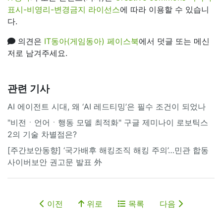
표시-비영리-변경금지 라이선스
에 따라 이용할 수 있습니
다.
의견은
IT동아(게임동아) 페이스북
에서 덧글 또는 메신
저로 남겨주세요.
관련 기사
AI 에이전트 시대, 왜 ‘AI 레드티밍’은 필수 조건이 되었나
"비전ㆍ언어ㆍ행동 모델 최적화" 구글 제미나이 로보틱스
2의 기술 차별점은?
[주간보안동향] ‘국가배후 해킹조직 해킹 주의’…민관 합동
사이버보안 권고문 발표 外
이전
위로
목록
다음