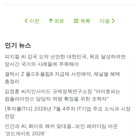
이전
위로
목록
다음
인기 뉴스
피지컬 AI 강국 도약 선언한 대한민국, 목표 달성하려면
앞서간 국가의 사례들에 주목해야
갤럭시 Z 폴드8·플립8 자급제 사전예약, 채널별 혜택
총정리
김정훈 씨지인사이드 규제정책연구소장 “아이호퍼는
컴플라이언스 담당자 역량 확장을 위한 조력자”
[투자를IT다] 2026년 7월 4주차 IT기업 주요 소식과 시장
전망
인간과 AI, 화이트 해커 맞대결...보안 패러다임 바꾼
‘코드게이트 2026’