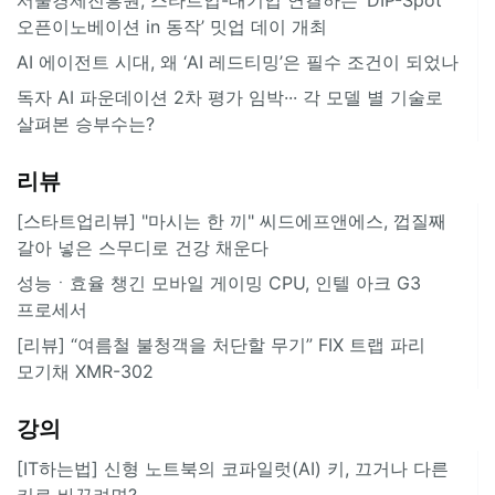
오픈이노베이션 in 동작’ 밋업 데이 개최
AI 에이전트 시대, 왜 ‘AI 레드티밍’은 필수 조건이 되었나
독자 AI 파운데이션 2차 평가 임박··· 각 모델 별 기술로
살펴본 승부수는?
리뷰
[스타트업리뷰] "마시는 한 끼" 씨드에프앤에스, 껍질째
갈아 넣은 스무디로 건강 채운다
성능ㆍ효율 챙긴 모바일 게이밍 CPU, 인텔 아크 G3
프로세서
[리뷰] “여름철 불청객을 처단할 무기” FIX 트랩 파리
모기채 XMR-302
강의
[IT하는법] 신형 노트북의 코파일럿(AI) 키, 끄거나 다른
키로 바꾸려면?