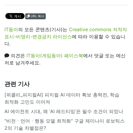
URL 복사
IT동아
의 모든 콘텐츠(기사)는
Creative commons 저작자
표시-비영리-변경금지 라이선스
에 따라 이용할 수 있습니
다.
의견은
IT동아(게임동아) 페이스북
에서 덧글 또는 메신
저로 남겨주세요.
관련 기사
[위클리_피지컬AI] 피지컬 AI 데이터 확보 총력전, 학습
최적화 고민도 이어져
AI 에이전트 시대, 왜 ‘AI 레드티밍’은 필수 조건이 되었나
"비전ㆍ언어ㆍ행동 모델 최적화" 구글 제미나이 로보틱스
2의 기술 차별점은?