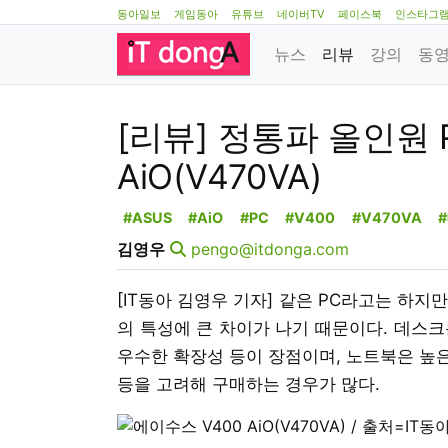
동아일보
게임동아
유튜브
네이버TV
페이스북
인스타그
뉴스
리뷰
강의
동
[리뷰] 정통파 올인원 
AiO(V470VA)
#ASUS
#AiO
#PC
#V400
#V470VA
김영우
pengo@itdonga.com
[IT동아 김영우 기자] 같은 PC라고는 하
의 특성에 큰 차이가 나기 때문이다. 데스크
우수한 확장성 등이 장점이며, 노트북은 높
등을 고려해 구매하는 경우가 많다.