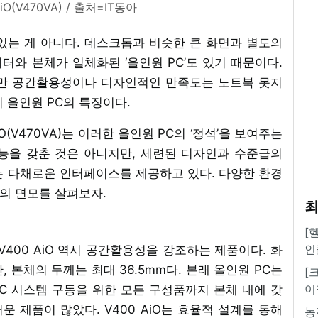
O(V470VA) / 출처=IT동아
있는 게 아니다. 데스크톱과 비슷한 큰 화면과 별도의
와 본체가 일체화된 ‘올인원 PC’도 있기 때문이다.
지만 공간활용성이나 디자인적인 만족도는 노트북 못지
 올인원 PC의 특징이다.
O(V470VA)는 이러한 올인원 PC의 ‘정석’을 보여주는
능을 갖춘 것은 아니지만, 세련된 디자인과 수준급의
는 다채로운 인터페이스를 제공하고 있다. 다양한 환경
품의 면모를 살펴보자.
최
[
인
V400 AiO 역시 공간활용성을 강조하는 제품이다. 화
만, 본체의 두께는 최대 36.5mm다. 본래 올인원 PC는
[
이
등 PC 시스템 구동을 위한 모든 구성품까지 본체 내에 갖
운 제품이 많았다. V400 AiO는 효율적 설계를 통해
농