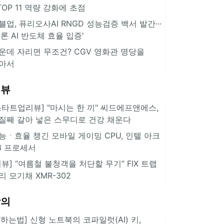
··TOP 11 역량 강화에 초점
블업, 퓨리오사AI RNGD 성능검증 백서 발간···
추론 AI 반도체 효율 입증'
운데 자리면 무조건? CGV 영화관 명당을
아서
리뷰
스타트업리뷰] "마시는 한 끼" 씨드에프앤에스,
질째 갈아 넣은 스무디로 건강 채운다
능ㆍ효율 챙긴 모바일 게이밍 CPU, 인텔 아크
3 프로세서
리뷰] “여름철 불청객을 처단할 무기” FIX 트랩
리 모기채 XMR-302
강의
IT하는법] 신형 노트북의 코파일럿(AI) 키,