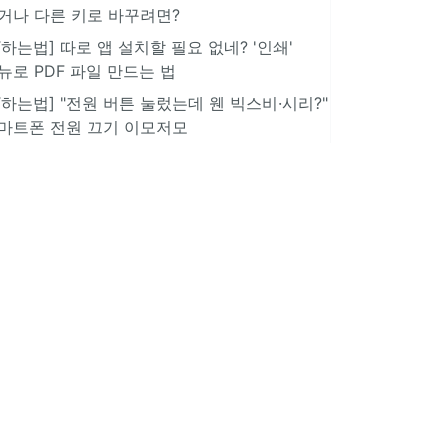
거나 다른 키로 바꾸려면?
IT하는법] 따로 앱 설치할 필요 없네? '인쇄'
뉴로 PDF 파일 만드는 법
IT하는법] "전원 버튼 눌렀는데 웬 빅스비·시리?"
마트폰 전원 끄기 이모저모