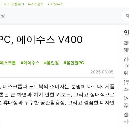
램
네이버 블로그
뉴스스탠드
카카오뉴스
영상
인
PC, 에이수스 V400
갤
혜
김
#데스크톱
#에이수스
#올인원
#올인원PC
“
2025.06.05.
위
[
지만, 데스크톱과 노트북의 소비자는 분명히 다르다. 제품
소
톱은 큰 화면과 치기 편한 키보드, 그리고 상대적으로
[
은 휴대성과 우수한 공간활용성, 그리고 깔끔한 디자인
끊
갤
시