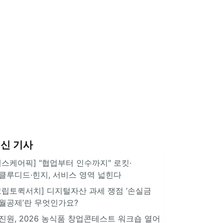
신 기사
헬스케어픽] "협업부터 인수까지" 로킷·
클루디드·힌지, 서비스 영역 넓힌다
크립토퀵서치] 디지털자산 과세 쟁점 ‘손실금
월공제’란 무엇인가요?
진원, 2026 농식품 창업콘테스트 워크숍 열어