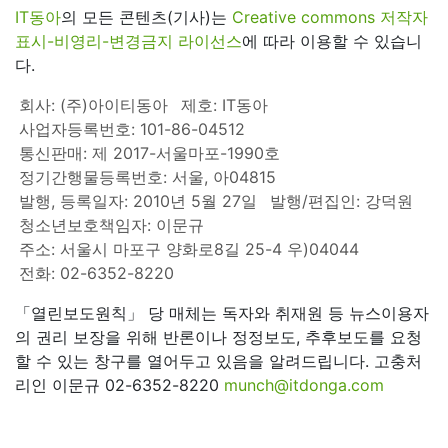
IT동아
의 모든 콘텐츠(기사)는
Creative commons 저작자
표시-비영리-변경금지 라이선스
에 따라 이용할 수 있습니
다.
회사: (주)아이티동아
제호: IT동아
사업자등록번호: 101-86-04512
통신판매: 제 2017-서울마포-1990호
정기간행물등록번호: 서울, 아04815
발행, 등록일자: 2010년 5월 27일
발행/편집인: 강덕원
청소년보호책임자: 이문규
주소: 서울시 마포구 양화로8길 25-4 우)04044
전화: 02-6352-8220
「열린보도원칙」 당 매체는 독자와 취재원 등 뉴스이용자
의 권리 보장을 위해 반론이나 정정보도, 추후보도를 요청
할 수 있는 창구를 열어두고 있음을 알려드립니다. 고충처
리인 이문규 02-6352-8220
munch@itdonga.com