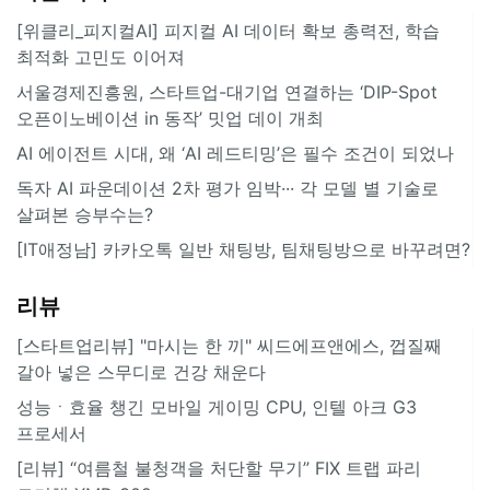
[위클리_피지컬AI] 피지컬 AI 데이터 확보 총력전, 학습
최적화 고민도 이어져
서울경제진흥원, 스타트업-대기업 연결하는 ‘DIP-Spot
오픈이노베이션 in 동작’ 밋업 데이 개최
AI 에이전트 시대, 왜 ‘AI 레드티밍’은 필수 조건이 되었나
독자 AI 파운데이션 2차 평가 임박··· 각 모델 별 기술로
살펴본 승부수는?
[IT애정남] 카카오톡 일반 채팅방, 팀채팅방으로 바꾸려면?
리뷰
[스타트업리뷰] "마시는 한 끼" 씨드에프앤에스, 껍질째
갈아 넣은 스무디로 건강 채운다
성능ㆍ효율 챙긴 모바일 게이밍 CPU, 인텔 아크 G3
프로세서
[리뷰] “여름철 불청객을 처단할 무기” FIX 트랩 파리