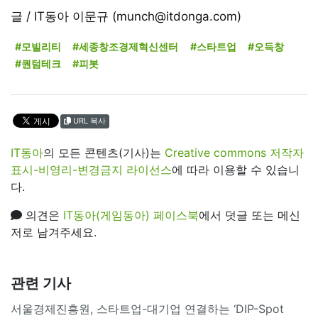
글 / IT동아 이문규 (munch@itdonga.com)
#모빌리티
#세종창조경제혁신센터
#스타트업
#오득창
#퀀텀테크
#피봇
URL 복사
IT동아
의 모든 콘텐츠(기사)는
Creative commons 저작자
표시-비영리-변경금지 라이선스
에 따라 이용할 수 있습니
다.
의견은
IT동아(게임동아) 페이스북
에서 덧글 또는 메신
저로 남겨주세요.
관련 기사
서울경제진흥원, 스타트업-대기업 연결하는 ‘DIP-Spot