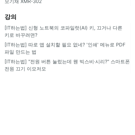
모기채 XMR-302
강의
[IT하는법] 신형 노트북의 코파일럿(AI) 키, 끄거나 다른
키로 바꾸려면?
[IT하는법] 따로 앱 설치할 필요 없네? '인쇄' 메뉴로 PDF
파일 만드는 법
[IT하는법] "전원 버튼 눌렀는데 웬 빅스비·시리?" 스마트폰
전원 끄기 이모저모