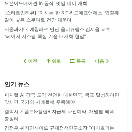
오픈이노베이션 in 동작’ 밋업 데이 개최
[스타트업리뷰] "마시는 한 끼" 씨드에프앤에스, 껍질째
갈아 넣은 스무디로 건강 채운다
서울과기대 예창패로 만난 옵티큐랩스·김세움 교수
“레이저 시스템 핵심 기술 내재화 협업”
이전
위로
목록
다음
인기 뉴스
피지컬 AI 강국 도약 선언한 대한민국, 목표 달성하려면
앞서간 국가의 사례들에 주목해야
갤럭시 Z 폴드8·플립8 자급제 사전예약, 채널별 혜택
총정리
김정훈 씨지인사이드 규제정책연구소장 “아이호퍼는