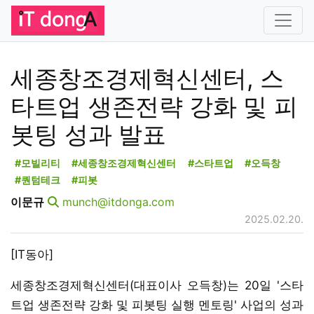
세종창조경제혁신센터, 스
타트업 생존전략 강화 및 피
봇팅 성과 발표
#모빌리티
#세종창조경제혁신센터
#스타트업
#오득창
#퀀텀테크
#피봇
이문규
munch@itdonga.com
2025.02.20.
[IT동아]
세종창조경제혁신센터(대표이사 오득창)는 20일 '스타
트업 생존전략 강화 및 피봇팅 실행 멘토링' 사업의 성과