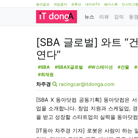
동아일보
게임동아
유튜브
네이버TV
페이스북
인스타그
뉴스
리뷰
강의
동
[SBA 글로벌] 와트 
연다”
#SBA
#SBAX글로벌
#W스테이션
#건물
#최재원
차주경
racingcar@itdonga.com
[SBA X 동아닷컴 공동기획] 동아닷컴은 
업을 소개합니다. 창업 지원과 스케일업, 경
을 받고 성장할 스타트업의 실력을 동아닷컴
[IT동아 차주경 기자] 로봇은 사람이 하는