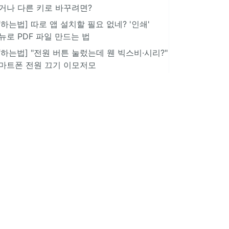
거나 다른 키로 바꾸려면?
IT하는법] 따로 앱 설치할 필요 없네? '인쇄'
뉴로 PDF 파일 만드는 법
IT하는법] "전원 버튼 눌렀는데 웬 빅스비·시리?"
마트폰 전원 끄기 이모저모