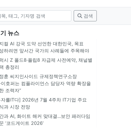
검색
기 뉴스
지컬 AI 강국 도약 선언한 대한민국, 목표
성하려면 앞서간 국가의 사례들에 주목해야
럭시 Z 폴드8·플립8 자급제 사전예약, 채널별
택 총정리
정훈 씨지인사이드 규제정책연구소장
아이호퍼는 컴플라이언스 담당자 역량 확장을
한 조력자”
투자를IT다] 2026년 7월 4주차 IT기업 주요
식과 시장 전망
간과 AI, 화이트 해커 맞대결...보안 패러다임
꾼 ‘코드게이트 2026’