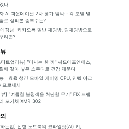
었나
자 AI 파운데이션 2차 평가 임박··· 각 모델 별
술로 살펴본 승부수는?
IT애정남] 카카오톡 일반 채팅방, 팀채팅방으로
꾸려면?
리뷰
스타트업리뷰] "마시는 한 끼" 씨드에프앤에스,
질째 갈아 넣은 스무디로 건강 채운다
능ㆍ효율 챙긴 모바일 게이밍 CPU, 인텔 아크
3 프로세서
리뷰] “여름철 불청객을 처단할 무기” FIX 트랩
리 모기채 XMR-302
강의
IT하는법] 신형 노트북의 코파일럿(AI) 키,