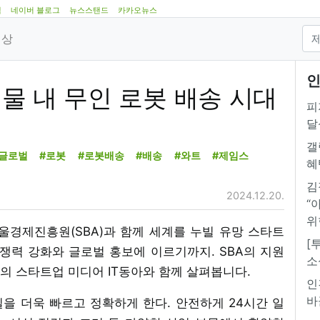
램
네이버 블로그
뉴스스탠드
카카오뉴스
영상
인
“건물 내 무인 로봇 배송 시대
피
달
갤
#글로벌
#로봇
#로봇배송
#배송
#와트
#제임스
혜
김
2024.12.20.
“
위
서울경제진흥원(SBA)과 함께 세계를 누빌 유망 스타트
[
쟁력 강화와 글로벌 홍보에 이르기까지. SBA의 지원
소
의 스타트업 미디어 IT동아와 함께 살펴봅니다.
인
바
 일을 더욱 빠르고 정확하게 한다. 안전하게 24시간 일