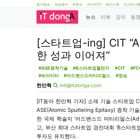
동아일보
게임동아
유튜브
네이버TV
페이스북
인스타그
뉴스
리뷰
강의
동
[스타트업-ing] CIT 
한 성과 이어져”
#ASE증착기술
#B스타트업챌린지
#CIT
#FC
#씨아이티
#어드밴스드머티리얼스
#정승
한만혁
mh@itdonga.com
[IT동아 한만혁 기자] 소재 기술 스타트업 CIT(C
ASE(Atomic Sputtering Epitaxy
한 국제 학술지 ‘어드밴스드 머티리얼스(Advan
고, 부산 최대 스타트업 경진대회 ‘B스타트
투자도 유치했다.