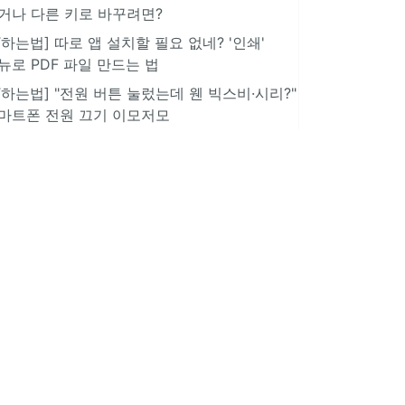
거나 다른 키로 바꾸려면?
IT하는법] 따로 앱 설치할 필요 없네? '인쇄'
뉴로 PDF 파일 만드는 법
IT하는법] "전원 버튼 눌렀는데 웬 빅스비·시리?"
마트폰 전원 끄기 이모저모