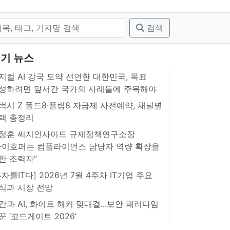
검색
기 뉴스
지컬 AI 강국 도약 선언한 대한민국, 목표
성하려면 앞서간 국가의 사례들에 주목해야
럭시 Z 폴드8·플립8 자급제 사전예약, 채널별
택 총정리
정훈 씨지인사이드 규제정책연구소장
아이호퍼는 컴플라이언스 담당자 역량 확장을
한 조력자”
투자를IT다] 2026년 7월 4주차 IT기업 주요
식과 시장 전망
간과 AI, 화이트 해커 맞대결...보안 패러다임
꾼 ‘코드게이트 2026’