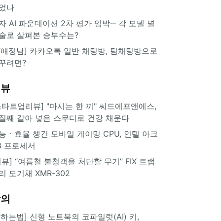
었나
자 AI 파운데이션 2차 평가 임박··· 각 모델 별
술로 살펴본 승부수는?
IT애정남] 카카오톡 일반 채팅방, 팀채팅방으로
꾸려면?
리뷰
스타트업리뷰] "마시는 한 끼" 씨드에프앤에스,
질째 갈아 넣은 스무디로 건강 채운다
능ㆍ효율 챙긴 모바일 게이밍 CPU, 인텔 아크
3 프로세서
리뷰] “여름철 불청객을 처단할 무기” FIX 트랩
리 모기채 XMR-302
강의
IT하는법] 신형 노트북의 코파일럿(AI) 키,