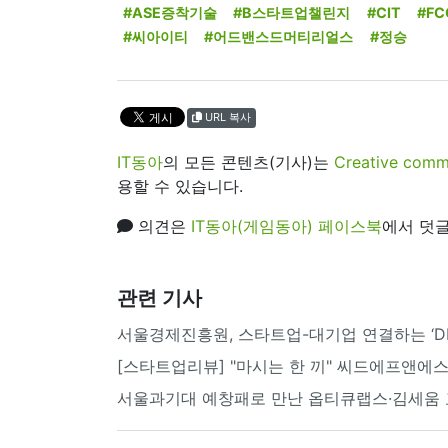
#ASE증착기술
#B스타트업챌린지
#CIT
#FC
#씨아이티
#어드밴스드머티리얼스
#정승
URL 복사
IT동아
의 모든 콘텐츠(기사)는
Creative 
용할 수 있습니다.
의견은
IT동아(게임동아) 페이스북
에서 덧글
관련 기사
서울경제진흥원, 스타트업-대기업 연결하는 ‘DIP
[스타트업리뷰] "마시는 한 끼" 씨드에프앤에스
서울과기대 예창패로 만난 옵티큐랩스·김세움 교