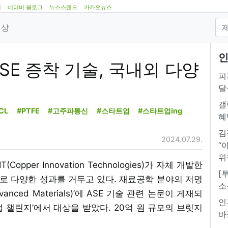
램
네이버 블로그
뉴스스탠드
카카오뉴스
영상
인
“ASE 증착 기술, 국내외 다양
피
달
갤
CL
#PTFE
#고주파통신
#스타트업
#스타트업ing
혜
김
2024.07.29.
“
위
opper Innovation Technologies)가 자체 개발한
[
) 증착 기술로 다양한 성과를 거두고 있다. 재료공학 분야의 저명
소
ced Materials)’에 ASE 기술 관련 논문이 게재되
인
업 챌린지’에서 대상을 받았다. 20억 원 규모의 브릿지
바