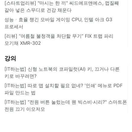
[스타트업리뷰] "마시는 한 끼" 씨드에프앤에스, 껍질째
갈아 넣은 스무디로 건강 채운다
성능ㆍ효율 챙긴 모바일 게이밍 CPU, 인텔 아크 G3
프로세서
[리뷰] “여름철 불청객을 처단할 무기” FIX 트랩 파리
모기채 XMR-302
강의
[IT하는법] 신형 노트북의 코파일럿(AI) 키, 끄거나 다른
키로 바꾸려면?
[IT하는법] 따로 앱 설치할 필요 없네? '인쇄' 메뉴로 PDF
파일 만드는 법
[IT하는법] "전원 버튼 눌렀는데 웬 빅스비·시리?" 스마트폰
전원 끄기 이모저모