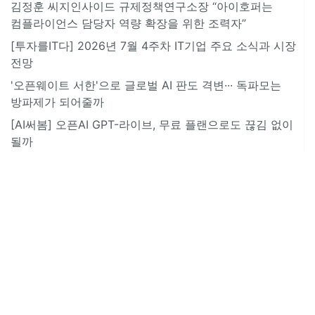
김정훈 씨지인사이드 규제정책연구소장 “아이호퍼는
컴플라이언스 담당자 역량 확장을 위한 조력자”
[투자를IT다] 2026년 7월 4주차 IT기업 주요 소식과 시장
전망
'오픈웨이트 서한'으로 글로벌 AI 판도 격변··· 독파모는
방파제가 되어줄까
[AI써봄] 오픈AI GPT-라이브, 무료 플랜으로도 끊김 없이
될까