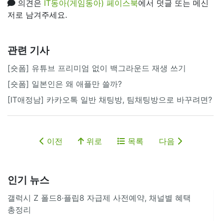
의견은
IT동아(게임동아) 페이스북
에서 덧글 또는 메신
저로 남겨주세요.
관련 기사
[숏폼] 유튜브 프리미엄 없이 백그라운드 재생 쓰기
[숏폼] 일본인은 왜 애플만 쓸까?
[IT애정남] 카카오톡 일반 채팅방, 팀채팅방으로 바꾸려면?
이전
위로
목록
다음
인기 뉴스
갤럭시 Z 폴드8·플립8 자급제 사전예약, 채널별 혜택
총정리