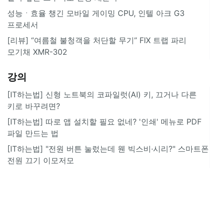
성능ㆍ효율 챙긴 모바일 게이밍 CPU, 인텔 아크 G3
프로세서
[리뷰] “여름철 불청객을 처단할 무기” FIX 트랩 파리
모기채 XMR-302
강의
[IT하는법] 신형 노트북의 코파일럿(AI) 키, 끄거나 다른
키로 바꾸려면?
[IT하는법] 따로 앱 설치할 필요 없네? '인쇄' 메뉴로 PDF
파일 만드는 법
[IT하는법] "전원 버튼 눌렀는데 웬 빅스비·시리?" 스마트폰
전원 끄기 이모저모