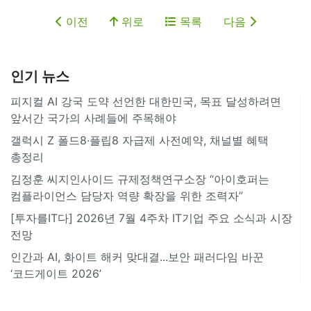
이전
위로
목록
다음
인기 뉴스
피지컬 AI 강국 도약 선언한 대한민국, 목표 달성하려면
앞서간 국가의 사례들에 주목해야
갤럭시 Z 폴드8·플립8 자급제 사전예약, 채널별 혜택
총정리
김정훈 씨지인사이드 규제정책연구소장 “아이호퍼는
컴플라이언스 담당자 역량 확장을 위한 조력자”
[투자를IT다] 2026년 7월 4주차 IT기업 주요 소식과 시장
전망
인간과 AI, 화이트 해커 맞대결...보안 패러다임 바꾼
‘코드게이트 2026’