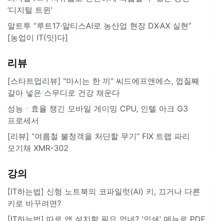
‘디지털 트윈’
알트투 “루트17·알티스AI로 농산업 현장 DX·AX 실현”
[농업이 IT(잇)다]
리뷰
[스타트업리뷰] "마시는 한 끼" 씨드에프앤에스, 껍질째
갈아 넣은 스무디로 건강 채운다
성능ㆍ효율 챙긴 모바일 게이밍 CPU, 인텔 아크 G3
프로세서
[리뷰] “여름철 불청객을 처단할 무기” FIX 트랩 파리
모기채 XMR-302
강의
[IT하는법] 신형 노트북의 코파일럿(AI) 키, 끄거나 다른
키로 바꾸려면?
[IT하는법] 따로 앱 설치할 필요 없네? '인쇄' 메뉴로 PDF