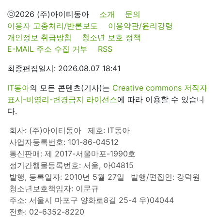
ⓒ2026 (주)아이티동아
소개
문의
이용자 고충처리/반론보도
이용약관/윤리강령
개인정보 취급방침
청소년 보호 정책
E-MAIL 주소 수집 거부
RSS
최종편집일시: 2026.08.07 18:41
IT동아
의 모든 콘텐츠(기사)는
Creative commons 저작자
표시-비영리-변경금지 라이선스
에 따라 이용할 수 있습니
다.
회사: (주)아이티동아
제호: IT동아
사업자등록번호: 101-86-04512
통신판매: 제 2017-서울마포-1990호
정기간행물등록번호: 서울, 아04815
발행, 등록일자: 2010년 5월 27일
발행/편집인: 강덕원
청소년보호책임자: 이문규
주소: 서울시 마포구 양화로8길 25-4 우)04044
전화: 02-6352-8220