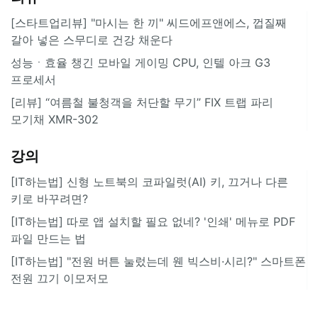
[스타트업리뷰] "마시는 한 끼" 씨드에프앤에스, 껍질째
갈아 넣은 스무디로 건강 채운다
성능ㆍ효율 챙긴 모바일 게이밍 CPU, 인텔 아크 G3
프로세서
[리뷰] “여름철 불청객을 처단할 무기” FIX 트랩 파리
모기채 XMR-302
강의
[IT하는법] 신형 노트북의 코파일럿(AI) 키, 끄거나 다른
키로 바꾸려면?
[IT하는법] 따로 앱 설치할 필요 없네? '인쇄' 메뉴로 PDF
파일 만드는 법
[IT하는법] "전원 버튼 눌렀는데 웬 빅스비·시리?" 스마트폰
전원 끄기 이모저모