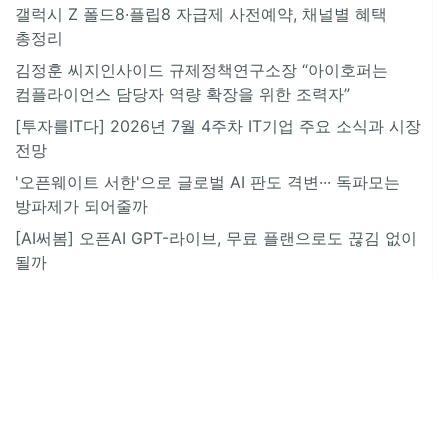
갤럭시 Z 폴드8·플립8 자급제 사전예약, 채널별 혜택
총정리
김정훈 씨지인사이드 규제정책연구소장 “아이호퍼는
컴플라이언스 담당자 역량 확장을 위한 조력자”
[투자를IT다] 2026년 7월 4주차 IT기업 주요 소식과 시장
전망
'오픈웨이트 서한'으로 글로벌 AI 판도 격변··· 독파모는
방파제가 되어줄까
[AI써봄] 오픈AI GPT-라이브, 무료 플랜으로도 끊김 없이
될까