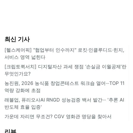
최신 기사
[헬스케어픽] "협업부터 인수까지" 로킷·인클루디드·힌지,
서비스 영역 넓힌다
[크립토퀵서치] 디지털자산 과세 쟁점 ‘손실금 이월공제’란
무엇인가요?
농진원, 2026 농식품 창업콘테스트 워크숍 열어···TOP 11
역량 강화에 초점
래블업, 퓨리오사AI RNGD 성능검증 백서 발간··· '추론 AI
반도체 효율 입증'
가운데 자리면 무조건? CGV 영화관 명당을 찾아서
리뷰