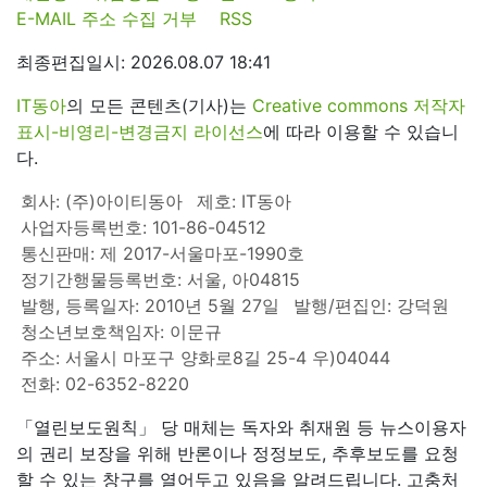
E-MAIL 주소 수집 거부
RSS
최종편집일시: 2026.08.07 18:41
IT동아
의 모든 콘텐츠(기사)는
Creative commons 저작자
표시-비영리-변경금지 라이선스
에 따라 이용할 수 있습니
다.
회사: (주)아이티동아
제호: IT동아
사업자등록번호: 101-86-04512
통신판매: 제 2017-서울마포-1990호
정기간행물등록번호: 서울, 아04815
발행, 등록일자: 2010년 5월 27일
발행/편집인: 강덕원
청소년보호책임자: 이문규
주소: 서울시 마포구 양화로8길 25-4 우)04044
전화: 02-6352-8220
「열린보도원칙」 당 매체는 독자와 취재원 등 뉴스이용자
의 권리 보장을 위해 반론이나 정정보도, 추후보도를 요청
할 수 있는 창구를 열어두고 있음을 알려드립니다. 고충처