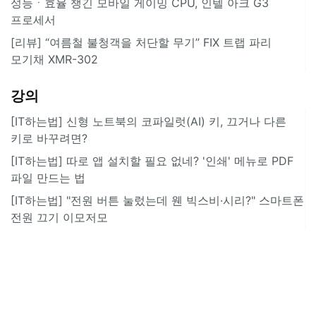
성능ㆍ효율 챙긴 모바일 게이밍 CPU, 인텔 아크 G3
프로세서
[리뷰] “여름철 불청객을 처단할 무기” FIX 트랩 파리
모기채 XMR-302
강의
[IT하는법] 신형 노트북의 코파일럿(AI) 키, 끄거나 다른
키로 바꾸려면?
[IT하는법] 따로 앱 설치할 필요 없네? '인쇄' 메뉴로 PDF
파일 만드는 법
[IT하는법] "전원 버튼 눌렀는데 웬 빅스비·시리?" 스마트폰
전원 끄기 이모저모