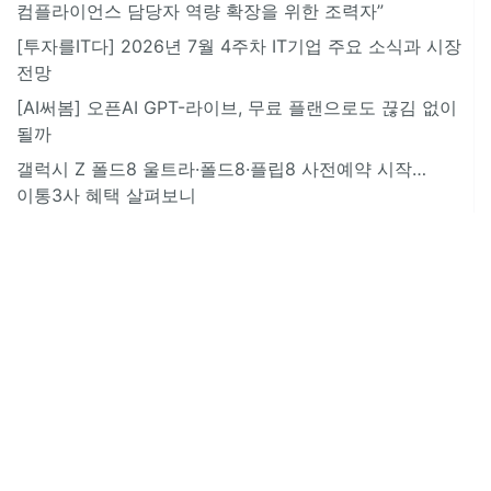
컴플라이언스 담당자 역량 확장을 위한 조력자”
[투자를IT다] 2026년 7월 4주차 IT기업 주요 소식과 시장
전망
[AI써봄] 오픈AI GPT-라이브, 무료 플랜으로도 끊김 없이
될까
갤럭시 Z 폴드8 울트라·폴드8·플립8 사전예약 시작…
이통3사 혜택 살펴보니