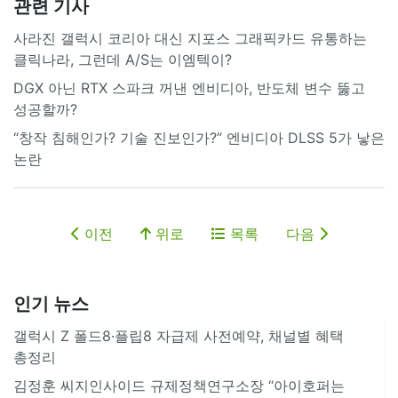
관련 기사
사라진 갤럭시 코리아 대신 지포스 그래픽카드 유통하는
클릭나라, 그런데 A/S는 이엠텍이?
DGX 아닌 RTX 스파크 꺼낸 엔비디아, 반도체 변수 뚫고
성공할까?
“창작 침해인가? 기술 진보인가?” 엔비디아 DLSS 5가 낳은
논란
이전
위로
목록
다음
인기 뉴스
갤럭시 Z 폴드8·플립8 자급제 사전예약, 채널별 혜택
총정리
김정훈 씨지인사이드 규제정책연구소장 “아이호퍼는