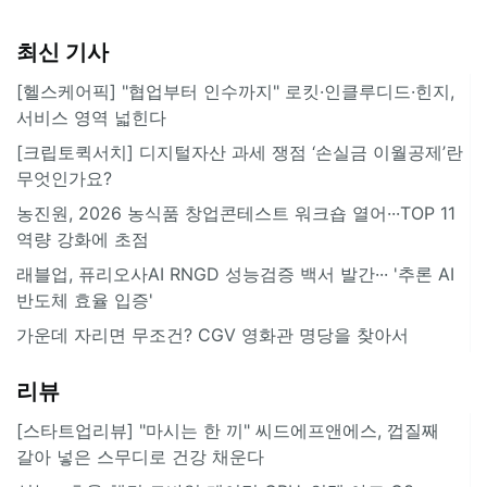
최신 기사
[헬스케어픽] "협업부터 인수까지" 로킷·인클루디드·힌지,
서비스 영역 넓힌다
[크립토퀵서치] 디지털자산 과세 쟁점 ‘손실금 이월공제’란
무엇인가요?
농진원, 2026 농식품 창업콘테스트 워크숍 열어···TOP 11
역량 강화에 초점
래블업, 퓨리오사AI RNGD 성능검증 백서 발간··· '추론 AI
반도체 효율 입증'
가운데 자리면 무조건? CGV 영화관 명당을 찾아서
리뷰
[스타트업리뷰] "마시는 한 끼" 씨드에프앤에스, 껍질째
갈아 넣은 스무디로 건강 채운다