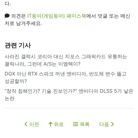
다.
의견은
IT동아(게임동아) 페이스북
에서 덧글 또는 메신
저로 남겨주세요.
관련 기사
사라진 갤럭시 코리아 대신 지포스 그래픽카드 유통하는
클릭나라, 그런데 A/S는 이엠텍이?
DGX 아닌 RTX 스파크 꺼낸 엔비디아, 반도체 변수 뚫고
성공할까?
“창작 침해인가? 기술 진보인가?” 엔비디아 DLSS 5가 낳은
논란
이전
위로
목록
다음