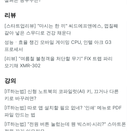
리뷰
[스타트업리뷰] "마시는 한 끼" 씨드에프앤에스, 껍질째
갈아 넣은 스무디로 건강 채운다
성능ㆍ효율 챙긴 모바일 게이밍 CPU, 인텔 아크 G3
프로세서
[리뷰] “여름철 불청객을 처단할 무기” FIX 트랩 파리
모기채 XMR-302
강의
[IT하는법] 신형 노트북의 코파일럿(AI) 키, 끄거나 다른
키로 바꾸려면?
[IT하는법] 따로 앱 설치할 필요 없네? '인쇄' 메뉴로 PDF
파일 만드는 법
[IT하는법] "전원 버튼 눌렀는데 웬 빅스비·시리?" 스마트폰
전원 끄기 이모저모