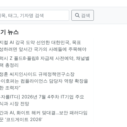
검색
기 뉴스
지컬 AI 강국 도약 선언한 대한민국, 목표
성하려면 앞서간 국가의 사례들에 주목해야
럭시 Z 폴드8·플립8 자급제 사전예약, 채널별
택 총정리
정훈 씨지인사이드 규제정책연구소장
아이호퍼는 컴플라이언스 담당자 역량 확장을
한 조력자”
투자를IT다] 2026년 7월 4주차 IT기업 주요
식과 시장 전망
간과 AI, 화이트 해커 맞대결...보안 패러다임
꾼 ‘코드게이트 2026’