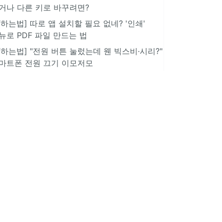
거나 다른 키로 바꾸려면?
IT하는법] 따로 앱 설치할 필요 없네? '인쇄'
뉴로 PDF 파일 만드는 법
IT하는법] "전원 버튼 눌렀는데 웬 빅스비·시리?"
마트폰 전원 끄기 이모저모