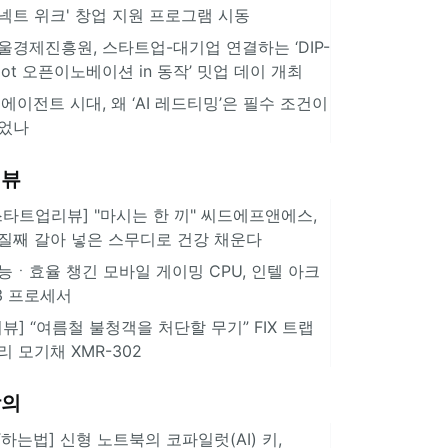
넥트 위크' 창업 지원 프로그램 시동
울경제진흥원, 스타트업-대기업 연결하는 ‘DIP-
pot 오픈이노베이션 in 동작’ 밋업 데이 개최
I 에이전트 시대, 왜 ‘AI 레드티밍’은 필수 조건이
었나
리뷰
스타트업리뷰] "마시는 한 끼" 씨드에프앤에스,
질째 갈아 넣은 스무디로 건강 채운다
능ㆍ효율 챙긴 모바일 게이밍 CPU, 인텔 아크
3 프로세서
리뷰] “여름철 불청객을 처단할 무기” FIX 트랩
리 모기채 XMR-302
강의
IT하는법] 신형 노트북의 코파일럿(AI) 키,