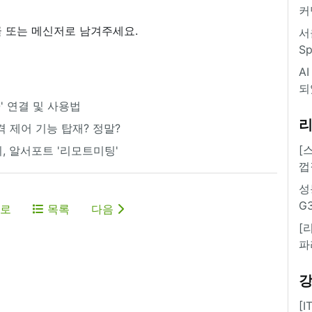
커
 또는 메신저로 남겨주세요.
서
S
A
되
nQ' 연결 및 사용법
격 제어 기능 탑재? 정말?
[
, 알서포트 '리모트미팅'
껍
성
G
로
목록
다음
[
파
[