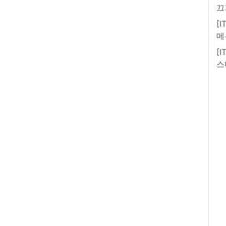
끄
[
메
[
스