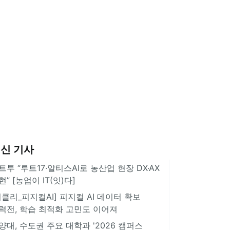
신 기사
트투 “루트17·알티스AI로 농산업 현장 DX·AX
현” [농업이 IT(잇)다]
위클리_피지컬AI] 피지컬 AI 데이터 확보
력전, 학습 최적화 고민도 이어져
양대, 수도권 주요 대학과 '2026 캠퍼스