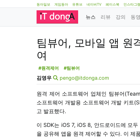
동아일보
게임동아
유튜브
네이버TV
페이스북
인스타그
뉴스
리뷰
강의
동
팀뷰어, 모바일 앱 원
여
#원격제어
#팀뷰어
김영우
pengo@itdonga.com
원격 제어 소프트웨어 업체인 팀뷰어(Team
소프트웨어 개발용 소프트웨어 개발 키트(SDK: S
고 발표했다.
이 SDK는 iOS 7, iOS 8, 안드로이드에
을 공유해 앱을 원격 제어할 수 있다. 이 제품