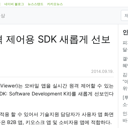
램
네이버 블로그
뉴스스탠드
카카오뉴스
영상
인
격 제어용 SDK 새롭게 선보
피
달
갤
혜
2014.09.19.
김
“
Viewer)는 모바일 앱을 실시간 원격 제어할 수 있는
위
oftware Development Kit)를 새롭게 선보인다
[
소
인
 모두 적용 할 수 있어서 기술지원 담당자가 사용자 앱 화면
바
은 B2B 앱, 키오스크 앱 및 소비자용 앱에 적합하다.