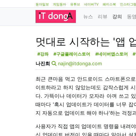
동아일보
게임동아
유튜브
네이버TV
페이스북
인스타그
뉴스
리뷰
강의
동
멋대로 시작하는 '앱 
#강좌
#구글플레이스토어
#네이버앱스토어
나진희
najin@itdonga.com
최근 큰마음 먹고 안드로이드 스마트폰으로 바
이트하라고 하지 않았는데도 갑작스럽게 시
다. 가뜩이나 데이터가 모자라 아껴 쓰고 있
때마다 '혹시 업데이트가 데이터를 너무 잡아
지 자동으로 업데이트 해야 하나'하는 걱정과
사용자가 직접 앱의 업데이트 명령을 내려야
신 업데이트 버전이 있을 때마다 알아서 설치