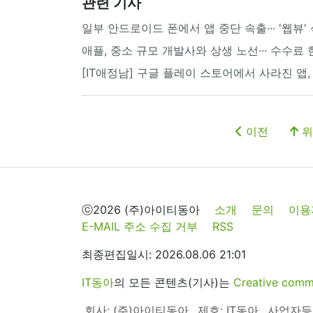
관련 기사
일부 안드로이드 폰에서 앱 중단 속출··· '웹뷰'
애플, 중소 규모 개발사와 상생 노선··· 수수료 
[IT애정남] 구글 플레이 스토어에서 사라진 앱
이전
위
ⓒ2026 (주)아이티동아
소개
문의
이용
E-MAIL 주소 수집 거부
RSS
최종편집일시: 2026.08.06 21:01
IT동아
의 모든 콘텐츠(기사)는
Creative 
회사: (주)아이티동아
제호: IT동아
사업자등록번