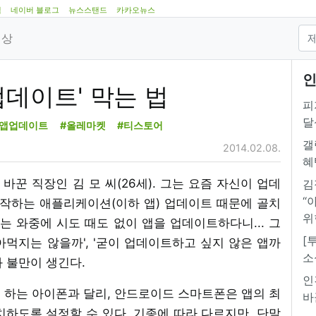
램
네이버 블로그
뉴스스탠드
카카오뉴스
영상
인
업데이트' 막는 법
피
달
#앱업데이트
#올레마켓
#티스토어
갤
2014.02.08.
혜
꾼 직장인 김 모 씨(26세). 그는 요즘 자신이 업데
김
“
작하는 애플리케이션(이하 앱) 업데이트 때문에 골치
위
는 와중에 시도 때도 없이 앱을 업데이트하다니... 그
[
먹지는 않을까', '굳이 업데이트하고 싶지 않은 앱까
소
 불만이 생긴다.
인
 하는 아이폰과 달리, 안드로이드 스마트폰은 앱의 최
바
하도록 설정할 수 있다. 기종에 따라 다르지만, 단말