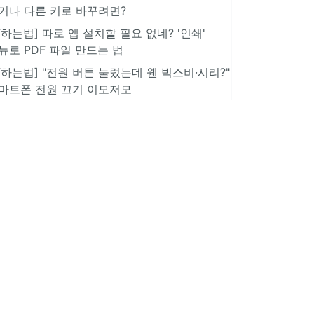
거나 다른 키로 바꾸려면?
IT하는법] 따로 앱 설치할 필요 없네? '인쇄'
뉴로 PDF 파일 만드는 법
IT하는법] "전원 버튼 눌렀는데 웬 빅스비·시리?"
마트폰 전원 끄기 이모저모