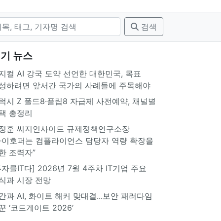
검색
기 뉴스
지컬 AI 강국 도약 선언한 대한민국, 목표
성하려면 앞서간 국가의 사례들에 주목해야
럭시 Z 폴드8·플립8 자급제 사전예약, 채널별
택 총정리
정훈 씨지인사이드 규제정책연구소장
아이호퍼는 컴플라이언스 담당자 역량 확장을
한 조력자”
투자를IT다] 2026년 7월 4주차 IT기업 주요
식과 시장 전망
간과 AI, 화이트 해커 맞대결...보안 패러다임
꾼 ‘코드게이트 2026’