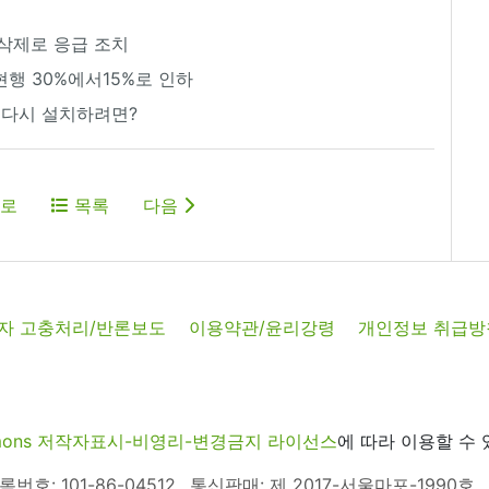
 삭제로 응급 조치
현행 30%에서15%로 인하
, 다시 설치하려면?
로
목록
다음
자 고충처리/반론보도
이용약관/윤리강령
개인정보 취급방
commons 저작자표시-비영리-변경금지 라이선스
에 따라 이용할 수 
호: 101-86-04512
통신판매: 제 2017-서울마포-1990호