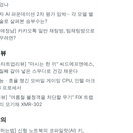
었나
자 AI 파운데이션 2차 평가 임박··· 각 모델 별
술로 살펴본 승부수는?
IT애정남] 카카오톡 일반 채팅방, 팀채팅방으로
꾸려면?
리뷰
스타트업리뷰] "마시는 한 끼" 씨드에프앤에스,
질째 갈아 넣은 스무디로 건강 채운다
능ㆍ효율 챙긴 모바일 게이밍 CPU, 인텔 아크
3 프로세서
리뷰] “여름철 불청객을 처단할 무기” FIX 트랩
리 모기채 XMR-302
강의
IT하는법] 신형 노트북의 코파일럿(AI) 키,