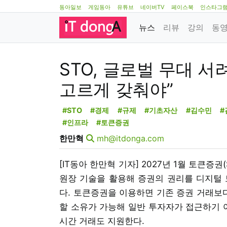
동아일보
게임동아
유튜브
네이버TV
페이스북
인스타그
뉴스
리뷰
강의
동
STO, 글로벌 무대 
고르게 갖춰야”
#STO
#경제
#규제
#기초자산
#김수민
#
#인프라
#토큰증권
한만혁
mh@itdonga.com
[IT동아 한만혁 기자] 2027년 1월 토큰증
원장 기술을 활용해 증권의 권리를 디지털 
다. 토큰증권을 이용하면 기존 증권 거래보다
할 소유가 가능해 일반 투자자가 접근하기 어
시간 거래도 지원한다.