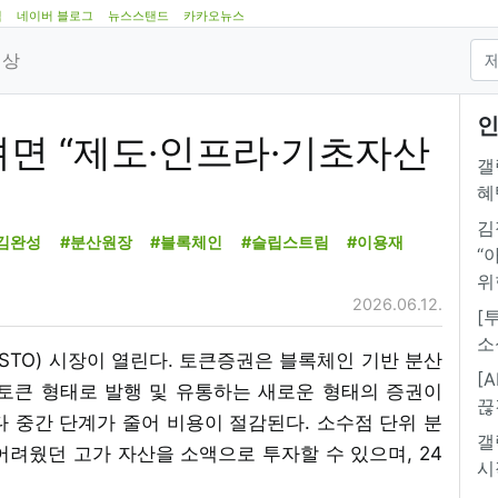
램
네이버 블로그
뉴스스탠드
카카오뉴스
영상
인
서려면 “제도·인프라·기초자산
갤
혜
김
김완성
#분산원장
#블록체인
#슬립스트림
#이용재
“
위
2026.06.12.
[
소
권(STO) 시장이 열린다. 토큰증권은 블록체인 기반 분산
[
토큰 형태로 발행 및 유통하는 새로운 형태의 증권이
끊
 중간 단계가 줄어 비용이 절감된다. 소수점 단위 분
갤
려웠던 고가 자산을 소액으로 투자할 수 있으며, 24
시