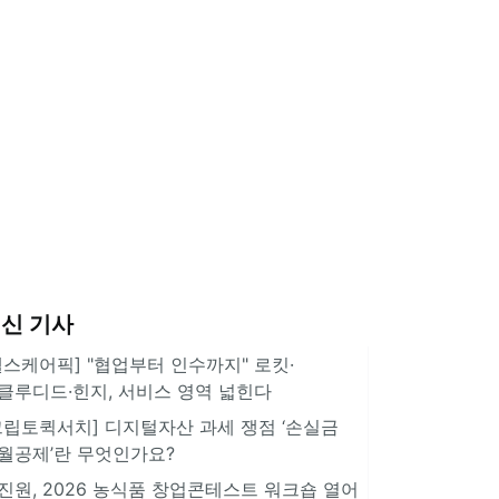
신 기사
헬스케어픽] "협업부터 인수까지" 로킷·
클루디드·힌지, 서비스 영역 넓힌다
크립토퀵서치] 디지털자산 과세 쟁점 ‘손실금
월공제’란 무엇인가요?
진원, 2026 농식품 창업콘테스트 워크숍 열어