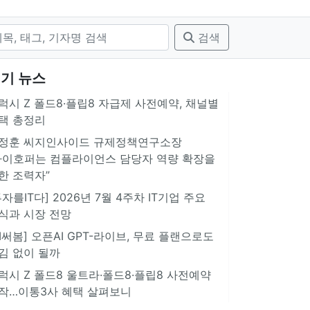
검색
기 뉴스
럭시 Z 폴드8·플립8 자급제 사전예약, 채널별
택 총정리
정훈 씨지인사이드 규제정책연구소장
아이호퍼는 컴플라이언스 담당자 역량 확장을
한 조력자”
투자를IT다] 2026년 7월 4주차 IT기업 주요
식과 시장 전망
AI써봄] 오픈AI GPT-라이브, 무료 플랜으로도
김 없이 될까
럭시 Z 폴드8 울트라·폴드8·플립8 사전예약
작…이통3사 혜택 살펴보니