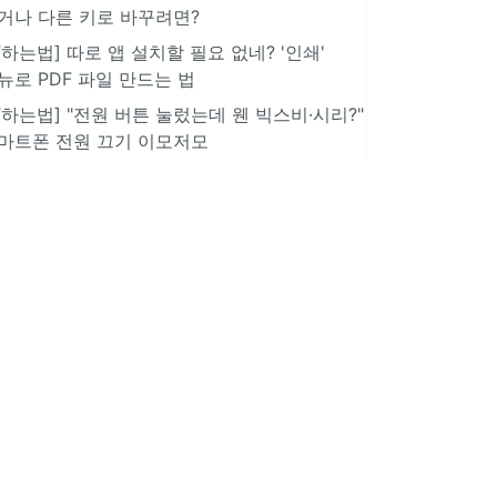
거나 다른 키로 바꾸려면?
IT하는법] 따로 앱 설치할 필요 없네? '인쇄'
뉴로 PDF 파일 만드는 법
IT하는법] "전원 버튼 눌렀는데 웬 빅스비·시리?"
마트폰 전원 끄기 이모저모