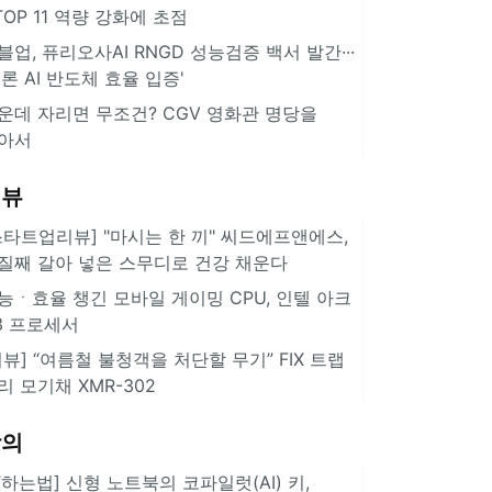
··TOP 11 역량 강화에 초점
블업, 퓨리오사AI RNGD 성능검증 백서 발간···
추론 AI 반도체 효율 입증'
운데 자리면 무조건? CGV 영화관 명당을
아서
리뷰
스타트업리뷰] "마시는 한 끼" 씨드에프앤에스,
질째 갈아 넣은 스무디로 건강 채운다
능ㆍ효율 챙긴 모바일 게이밍 CPU, 인텔 아크
3 프로세서
리뷰] “여름철 불청객을 처단할 무기” FIX 트랩
리 모기채 XMR-302
강의
IT하는법] 신형 노트북의 코파일럿(AI) 키,