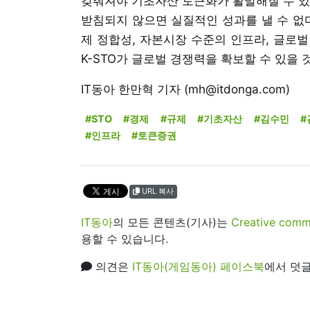
갖춰져야 기초자산 토큰화가 활발해질 수 있
받침되지 않으면 실질적인 성과를 낼 수 없다
제 정합성, 자본시장 수준의 인프라, 글로
K-STO가 글로벌 경쟁력을 확보할 수 있을 
IT동아 한만혁 기자 (mh@itdonga.com)
#STO
#경제
#규제
#기초자산
#김수민
#
#인프라
#토큰증권
URL 복사
IT동아
의 모든 콘텐츠(기사)는
Creative 
용할 수 있습니다.
의견은
IT동아(게임동아) 페이스북
에서 덧글