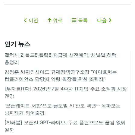
이전
위로
목록
다음
인기 뉴스
갤럭시 Z 폴드8·플립8 자급제 사전예약, 채널별 혜택
총정리
김정훈 씨지인사이드 규제정책연구소장 “아이호퍼는
컴플라이언스 담당자 역량 확장을 위한 조력자”
[투자를IT다] 2026년 7월 4주차 IT기업 주요 소식과 시장
전망
'오픈웨이트 서한'으로 글로벌 AI 판도 격변··· 독파모는
방파제가 되어줄까
[AI써봄] 오픈AI GPT-라이브, 무료 플랜으로도 끊김 없이
될까