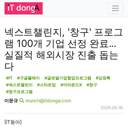
넥스트챌린지, '창구' 프로그
램 100개 기업 선정 완료...
실질적 해외시장 진출 돕는
다
#IT
#구글플레이
#글로벌기업협업프로그램
#김영록
#넥스트챌린지
#스타트업
#어라운드X
#창구
#창구프로그램
이문규
munch@itdonga.com
2026.05.18.
[IT동아]