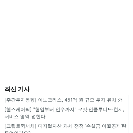
최신 기사
[주간투자동향] 이노크라스, 451억 원 규모 투자 유치 外
[헬스케어픽] "협업부터 인수까지" 로킷·인클루디드·힌지,
서비스 영역 넓힌다
[크립토퀵서치] 디지털자산 과세 쟁점 ‘손실금 이월공제’란
무엇인가요?