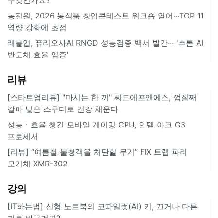
농진원, 2026 농식품 창업콘테스트 워크숍 열어···TOP 11
역량 강화에 초점
래블업, 퓨리오사AI RNGD 성능검증 백서 발간··· '추론 AI
반도체 효율 입증'
리뷰
[스타트업리뷰] "마시는 한 끼" 씨드에프앤에스, 껍질째
갈아 넣은 스무디로 건강 채운다
성능ㆍ효율 챙긴 모바일 게이밍 CPU, 인텔 아크 G3
프로세서
[리뷰] “여름철 불청객을 처단할 무기” FIX 트랩 파리
모기채 XMR-302
강의
[IT하는법] 신형 노트북의 코파일럿(AI) 키, 끄거나 다른
키로 바꾸려면?