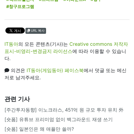
#창구프로그램
URL 복사
IT동아
의 모든 콘텐츠(기사)는
Creative commons 저작자
표시-비영리-변경금지 라이선스
에 따라 이용할 수 있습니
다.
의견은
IT동아(게임동아) 페이스북
에서 덧글 또는 메신
저로 남겨주세요.
관련 기사
[주간투자동향] 이노크라스, 451억 원 규모 투자 유치 外
[숏폼] 유튜브 프리미엄 없이 백그라운드 재생 쓰기
[숏폼] 일본인은 왜 애플만 쓸까?