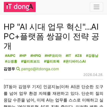
HP "AI 시대 업무 혁신"...AI
PC+플랫폼 쌍끌이 전략 공
개
#AIPC
#HP
#HPIQ
#HP코리아
#IT
#Z8
#강용남
#소병홍
#엘리트보드
#엘리트북
#온디바이스AI
김영우
pengo@itdonga.com
2026.04.28.
[IT동아 김영우 기자] 인공지능(이하 AI)은 단순한 도구
를 넘어 업무 환경 자체를 재편하고 있다. 단순히 질의
응답 수준을 넘어, 이제 AI는 업무를 스스로 이해하고 실
행하는 '에이전트형 AI'로 진화 중이다. 이러한 변화 속