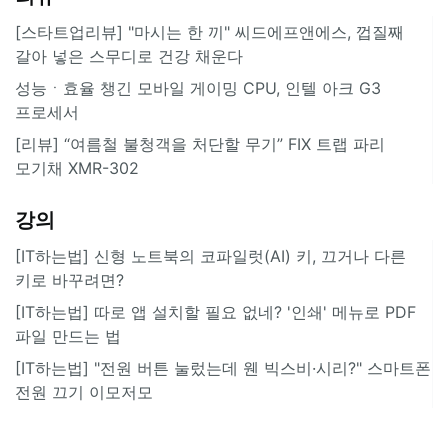
[스타트업리뷰] "마시는 한 끼" 씨드에프앤에스, 껍질째
갈아 넣은 스무디로 건강 채운다
성능ㆍ효율 챙긴 모바일 게이밍 CPU, 인텔 아크 G3
프로세서
[리뷰] “여름철 불청객을 처단할 무기” FIX 트랩 파리
모기채 XMR-302
강의
[IT하는법] 신형 노트북의 코파일럿(AI) 키, 끄거나 다른
키로 바꾸려면?
[IT하는법] 따로 앱 설치할 필요 없네? '인쇄' 메뉴로 PDF
파일 만드는 법
[IT하는법] "전원 버튼 눌렀는데 웬 빅스비·시리?" 스마트폰
전원 끄기 이모저모