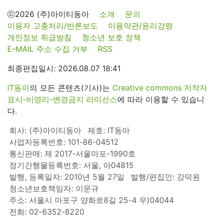
ⓒ2026 (주)아이티동아
소개
문의
이용자 고충처리/반론보도
이용약관/윤리강령
개인정보 취급방침
청소년 보호 정책
E-MAIL 주소 수집 거부
RSS
최종편집일시: 2026.08.07 18:41
IT동아
의 모든 콘텐츠(기사)는
Creative commons 저작자
표시-비영리-변경금지 라이선스
에 따라 이용할 수 있습니
다.
회사: (주)아이티동아
제호: IT동아
사업자등록번호: 101-86-04512
통신판매: 제 2017-서울마포-1990호
정기간행물등록번호: 서울, 아04815
발행, 등록일자: 2010년 5월 27일
발행/편집인: 강덕원
청소년보호책임자: 이문규
주소: 서울시 마포구 양화로8길 25-4 우)04044
전화: 02-6352-8220