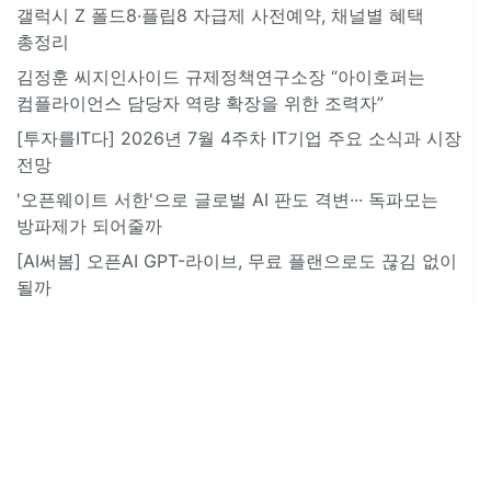
갤럭시 Z 폴드8·플립8 자급제 사전예약, 채널별 혜택
총정리
김정훈 씨지인사이드 규제정책연구소장 “아이호퍼는
컴플라이언스 담당자 역량 확장을 위한 조력자”
[투자를IT다] 2026년 7월 4주차 IT기업 주요 소식과 시장
전망
'오픈웨이트 서한'으로 글로벌 AI 판도 격변··· 독파모는
방파제가 되어줄까
[AI써봄] 오픈AI GPT-라이브, 무료 플랜으로도 끊김 없이
될까