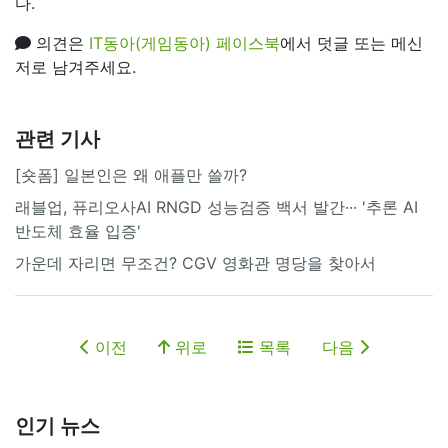
다.
의견은
IT동아(게임동아) 페이스북
에서 덧글 또는 메신
저로 남겨주세요.
관련 기사
[숏폼] 일본인은 왜 애플만 쓸까?
래블업, 퓨리오사AI RNGD 성능검증 백서 발간··· '추론 AI
반도체 효율 입증'
가운데 자리면 무조건? CGV 영화관 명당을 찾아서
이전
위로
목록
다음
인기 뉴스