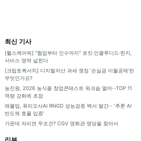
최신 기사
[헬스케어픽] "협업부터 인수까지" 로킷·인클루디드·힌지,
서비스 영역 넓힌다
[크립토퀵서치] 디지털자산 과세 쟁점 ‘손실금 이월공제’란
무엇인가요?
농진원, 2026 농식품 창업콘테스트 워크숍 열어···TOP 11
역량 강화에 초점
래블업, 퓨리오사AI RNGD 성능검증 백서 발간··· '추론 AI
반도체 효율 입증'
가운데 자리면 무조건? CGV 영화관 명당을 찾아서
리뷰