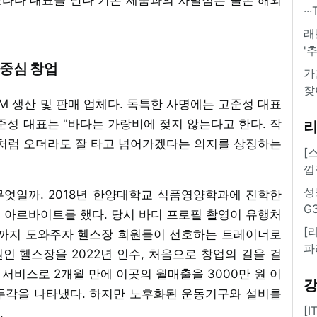
·
래
'
중심 창업
가
찾
EM 생산 및 판매 업체다. 독특한 사명에는 고준성 대표
준성 대표는 "바다는 가랑비에 젖지 않는다고 한다. 작
도처럼 오더라도 잘 타고 넘어가겠다는 의지를 상징하는
[
껍
성
엇일까. 2018년 한양대학교 식품영양학과에 진학한
G
 아르바이트를 했다. 당시 바디 프로필 촬영이 유행처
[
리까지 도와주자 헬스장 회원들이 선호하는 트레이너로
파
원인 헬스장을 2022년 인수, 처음으로 창업의 길을 걸
 서비스로 2개월 만에 이곳의 월매출을 3000만 원 이
두각을 나타냈다. 하지만 노후화된 운동기구와 설비를
[
.