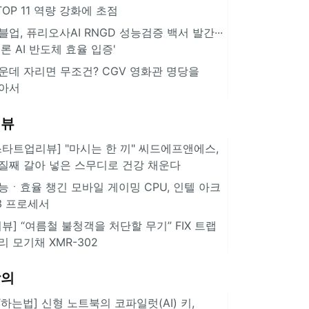
··TOP 11 역량 강화에 초점
블업, 퓨리오사AI RNGD 성능검증 백서 발간···
추론 AI 반도체 효율 입증'
운데 자리면 무조건? CGV 영화관 명당을
아서
리뷰
스타트업리뷰] "마시는 한 끼" 씨드에프앤에스,
질째 갈아 넣은 스무디로 건강 채운다
능ㆍ효율 챙긴 모바일 게이밍 CPU, 인텔 아크
3 프로세서
리뷰] “여름철 불청객을 처단할 무기” FIX 트랩
리 모기채 XMR-302
강의
IT하는법] 신형 노트북의 코파일럿(AI) 키,