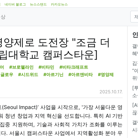
램
네이버 블로그
뉴스스탠드
카카오뉴스
영상
인
영양제로 도전장 "조금 더
갤
시립대학교 캠퍼스타운]
혜
김
모어
#브로멜라인
#비타민
#비타크래프트
“
앤글로우
#시드위드
#아르기닌
#아르앤비타
#영양제
위
[
2025.10.17.
소
[
eoul Impact)’ 사업을 시작으로, '가장 서울다운 영
끊
워 청년 창업과 지역 혁신을 선도합니다. 특히 AI 기반
갤
집중 지원하며, 기술과 사회적 가치가 조화를 이루는
시
다. 서울시 캠퍼스타운 사업에서 지역활성화 분야 우