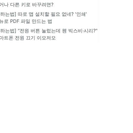
거나 다른 키로 바꾸려면?
IT하는법] 따로 앱 설치할 필요 없네? '인쇄'
뉴로 PDF 파일 만드는 법
IT하는법] "전원 버튼 눌렀는데 웬 빅스비·시리?"
마트폰 전원 끄기 이모저모