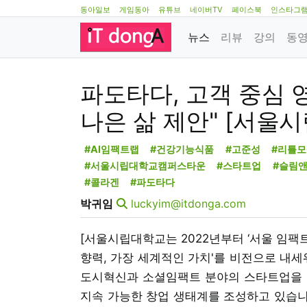
동아일보
게임동아
유튜브
네이버TV
페이스북
인스타그
뉴스
리뷰
강의
동
파도타다, 고객 중심 
나은 삶 제안" [서울
#AI임팩트랩
#건강기능식품
#고준성
#리틀
#서울시립대학교캠퍼스타운
#스타트업
#슬림
#콜라겐
#파도타다
박귀임
luckyim@itdonga.com
[서울시립대학교는 2022년부터 ‘서울 임팩트(S
향력, 가장 세계적인 가치'를 비전으로 내세
도시혁신과 소셜임팩트 분야의 스타트업을 
지속 가능한 창업 생태계를 조성하고 있습니