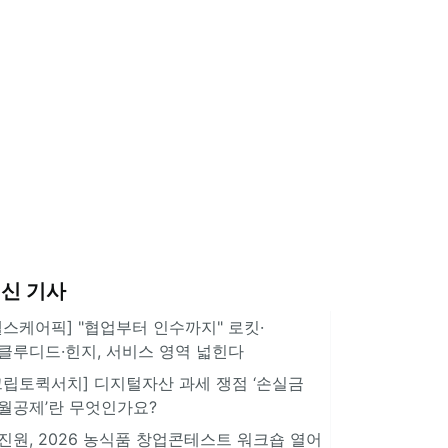
신 기사
헬스케어픽] "협업부터 인수까지" 로킷·
클루디드·힌지, 서비스 영역 넓힌다
크립토퀵서치] 디지털자산 과세 쟁점 ‘손실금
월공제’란 무엇인가요?
진원, 2026 농식품 창업콘테스트 워크숍 열어