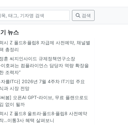
검색
기 뉴스
럭시 Z 폴드8·플립8 자급제 사전예약, 채널별
택 총정리
정훈 씨지인사이드 규제정책연구소장
아이호퍼는 컴플라이언스 담당자 역량 확장을
한 조력자”
투자를IT다] 2026년 7월 4주차 IT기업 주요
식과 시장 전망
AI써봄] 오픈AI GPT-라이브, 무료 플랜으로도
김 없이 될까
럭시 Z 폴드8 울트라·폴드8·플립8 사전예약
작…이통3사 혜택 살펴보니