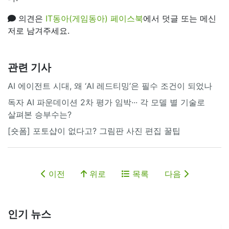
의견은
IT동아(게임동아) 페이스북
에서 덧글 또는 메신
저로 남겨주세요.
관련 기사
AI 에이전트 시대, 왜 ‘AI 레드티밍’은 필수 조건이 되었나
독자 AI 파운데이션 2차 평가 임박··· 각 모델 별 기술로
살펴본 승부수는?
[숏폼] 포토샵이 없다고? 그림판 사진 편집 꿀팁
이전
위로
목록
다음
인기 뉴스