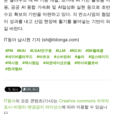
용, 공공 AI 융합 가속화 및 AI일상화 실현 등으로 초반
수요 확보의 기반을 마련하고 있다. 각 컨소시엄의 협업
이 성과를 내고 산업 현장에 활기를 불어넣는 기반이 되
길 바란다.
IT동아 남시현 기자 (sh@itdonga.com)
#FM
#KAI
#LGAI연구원
#LLM
#NCAI
#SK텔레콤
#네이버클라우드
#바르코
#소버린AI
#솔라
#업스테이지
#엑사원
#엑사원딥
#파운데이션모델
#하이퍼클로바
#한국형AI
URL 복사
IT동아
의 모든 콘텐츠(기사)는
Creative commons 저작자
표시-비영리-변경금지 라이선스
에 따라 이용할 수 있습니
다.