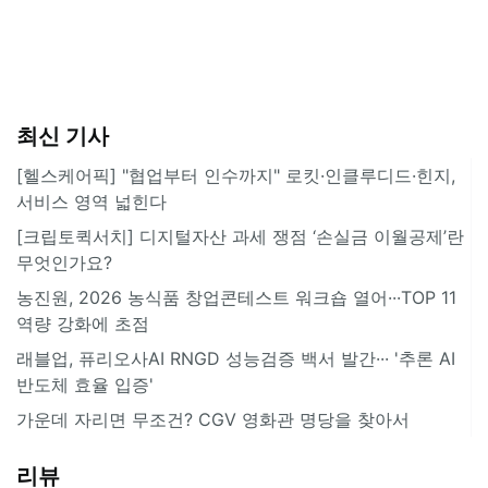
최신 기사
[헬스케어픽] "협업부터 인수까지" 로킷·인클루디드·힌지,
서비스 영역 넓힌다
[크립토퀵서치] 디지털자산 과세 쟁점 ‘손실금 이월공제’란
무엇인가요?
농진원, 2026 농식품 창업콘테스트 워크숍 열어···TOP 11
역량 강화에 초점
래블업, 퓨리오사AI RNGD 성능검증 백서 발간··· '추론 AI
반도체 효율 입증'
가운데 자리면 무조건? CGV 영화관 명당을 찾아서
리뷰