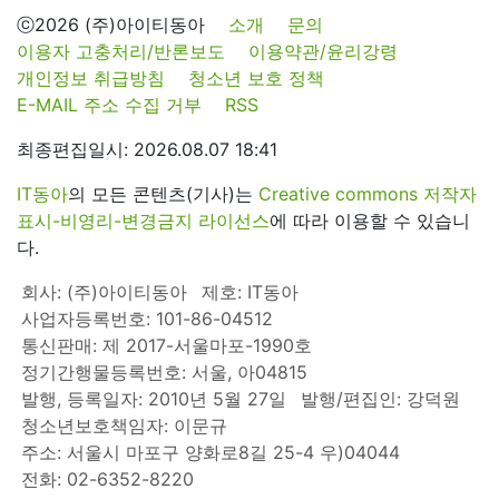
ⓒ2026 (주)아이티동아
소개
문의
이용자 고충처리/반론보도
이용약관/윤리강령
개인정보 취급방침
청소년 보호 정책
E-MAIL 주소 수집 거부
RSS
최종편집일시: 2026.08.07 18:41
IT동아
의 모든 콘텐츠(기사)는
Creative commons 저작자
표시-비영리-변경금지 라이선스
에 따라 이용할 수 있습니
다.
회사: (주)아이티동아
제호: IT동아
사업자등록번호: 101-86-04512
통신판매: 제 2017-서울마포-1990호
정기간행물등록번호: 서울, 아04815
발행, 등록일자: 2010년 5월 27일
발행/편집인: 강덕원
청소년보호책임자: 이문규
주소: 서울시 마포구 양화로8길 25-4 우)04044
전화: 02-6352-8220