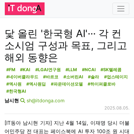
닻 올린 '한국형 AI'··· 각 컨
소시엄 구성과 목표, 그리고
해외 동향은
#FM
#KAI
#LGAI연구원
#LLM
#NCAI
#SK텔레콤
#네이버클라우드
#바르코
#소버린AI
#솔라
#업스테이지
#엑사원
#엑사원딥
#파운데이션모델
#하이퍼클로바
#한국형AI
남시현
sh@itdonga.com
2025.08.05.
[IT동아 남시현 기자] 지난 4월 14일, 이재명 당시 더불
어민주당 전 대표는 페이스북에 AI 투자 100조 원 시대