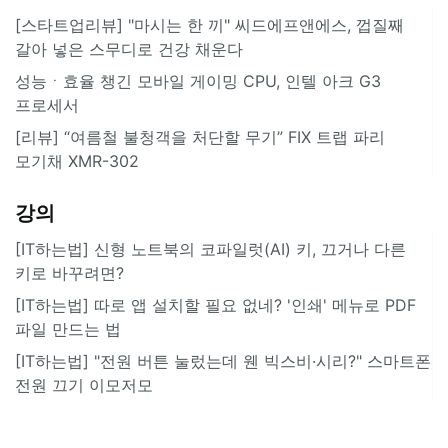
[스타트업리뷰] "마시는 한 끼" 씨드에프앤에스, 껍질째
갈아 넣은 스무디로 건강 채운다
성능ㆍ효율 챙긴 모바일 게이밍 CPU, 인텔 아크 G3
프로세서
[리뷰] “여름철 불청객을 처단할 무기” FIX 트랩 파리
모기채 XMR-302
강의
[IT하는법] 신형 노트북의 코파일럿(AI) 키, 끄거나 다른
키로 바꾸려면?
[IT하는법] 따로 앱 설치할 필요 없네? '인쇄' 메뉴로 PDF
파일 만드는 법
[IT하는법] "전원 버튼 눌렀는데 웬 빅스비·시리?" 스마트폰
전원 끄기 이모저모