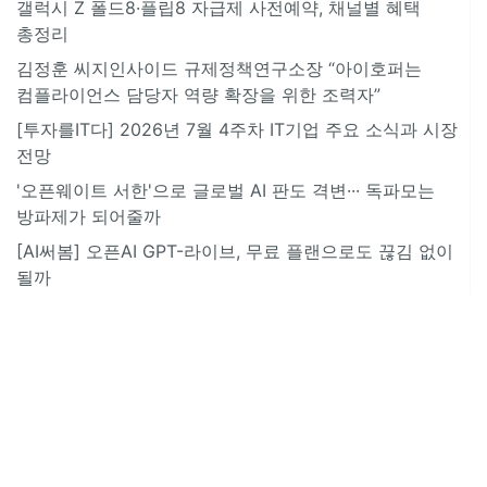
갤럭시 Z 폴드8·플립8 자급제 사전예약, 채널별 혜택
총정리
김정훈 씨지인사이드 규제정책연구소장 “아이호퍼는
컴플라이언스 담당자 역량 확장을 위한 조력자”
[투자를IT다] 2026년 7월 4주차 IT기업 주요 소식과 시장
전망
'오픈웨이트 서한'으로 글로벌 AI 판도 격변··· 독파모는
방파제가 되어줄까
[AI써봄] 오픈AI GPT-라이브, 무료 플랜으로도 끊김 없이
될까