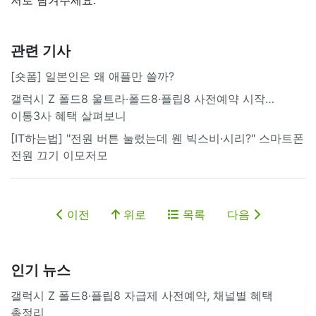
관련 기사
[숏폼] 일본인은 왜 애플만 쓸까?
갤럭시 Z 폴드8 울트라·폴드8·플립8 사전예약 시작…
이통3사 혜택 살펴보니
[IT하는법] "전원 버튼 눌렀는데 웬 빅스비·시리?" 스마트폰
전원 끄기 이모저모
이전
위로
목록
다음
인기 뉴스
갤럭시 Z 폴드8·플립8 자급제 사전예약, 채널별 혜택
총정리