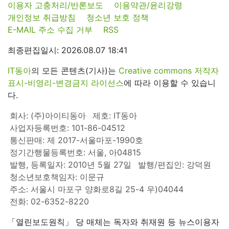
이용자 고충처리/반론보도
이용약관/윤리강령
개인정보 취급방침
청소년 보호 정책
E-MAIL 주소 수집 거부
RSS
최종편집일시: 2026.08.07 18:41
IT동아
의 모든 콘텐츠(기사)는
Creative commons 저작자
표시-비영리-변경금지 라이선스
에 따라 이용할 수 있습니
다.
회사: (주)아이티동아
제호: IT동아
사업자등록번호: 101-86-04512
통신판매: 제 2017-서울마포-1990호
정기간행물등록번호: 서울, 아04815
발행, 등록일자: 2010년 5월 27일
발행/편집인: 강덕원
청소년보호책임자: 이문규
주소: 서울시 마포구 양화로8길 25-4 우)04044
전화: 02-6352-8220
「열린보도원칙」 당 매체는 독자와 취재원 등 뉴스이용자