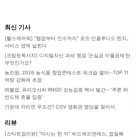
최신 기사
[헬스케어픽] "협업부터 인수까지" 로킷·인클루디드·힌지,
서비스 영역 넓힌다
[크립토퀵서치] 디지털자산 과세 쟁점 ‘손실금 이월공제’란
무엇인가요?
농진원, 2026 농식품 창업콘테스트 워크숍 열어···TOP 11
역량 강화에 초점
래블업, 퓨리오사AI RNGD 성능검증 백서 발간··· '추론 AI
반도체 효율 입증'
가운데 자리면 무조건? CGV 영화관 명당을 찾아서
리뷰
[스타트업리뷰] "마시는 한 끼" 씨드에프앤에스, 껍질째