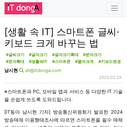
[생활 속 IT] 스마트폰 글씨·
키보드 크게 바꾸는 법
#글씨크기
#글자크기
#글자크기확대
#문자크기
#문자확대
#생활속IT
#스마트폰
#클자크게
#키보드변경
남시현
sh@itdonga.com
2025.03.25.
※스마트폰과 PC, 모바일 앱과 서비스 등 다양한 IT 기술
을 손쉽게 쓰도록 도와드립니다.
[IT동아 남시현 기자] 방송통신위원회가 발표한 2024
방송매체 이용행태조사에 따르면 스마트폰을 필수 매체