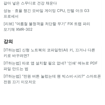
갈아 넣은 스무디로 건강 채운다
성능ㆍ효율 챙긴 모바일 게이밍 CPU, 인텔 아크 G3
프로세서
[리뷰] “여름철 불청객을 처단할 무기” FIX 트랩 파리
모기채 XMR-302
강의
[IT하는법] 신형 노트북의 코파일럿(AI) 키, 끄거나 다른
키로 바꾸려면?
[IT하는법] 따로 앱 설치할 필요 없네? '인쇄' 메뉴로 PDF
파일 만드는 법
[IT하는법] "전원 버튼 눌렀는데 웬 빅스비·시리?" 스마트폰
전원 끄기 이모저모