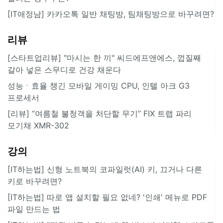
[IT애정남] 카카오톡 일반 채팅방, 팀채팅방으로 바꾸려면?
리뷰
[스타트업리뷰] "마시는 한 끼" 씨드에프앤에스, 껍질째
갈아 넣은 스무디로 건강 채운다
성능ㆍ효율 챙긴 모바일 게이밍 CPU, 인텔 아크 G3
프로세서
[리뷰] “여름철 불청객을 처단할 무기” FIX 트랩 파리
모기채 XMR-302
강의
[IT하는법] 신형 노트북의 코파일럿(AI) 키, 끄거나 다른
키로 바꾸려면?
[IT하는법] 따로 앱 설치할 필요 없네? '인쇄' 메뉴로 PDF
파일 만드는 법