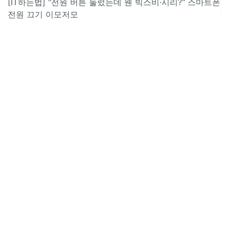
[IT하는법] "전원 버튼 눌렀는데 웬 빅스비·시리?" 스마트폰
전원 끄기 이모저모