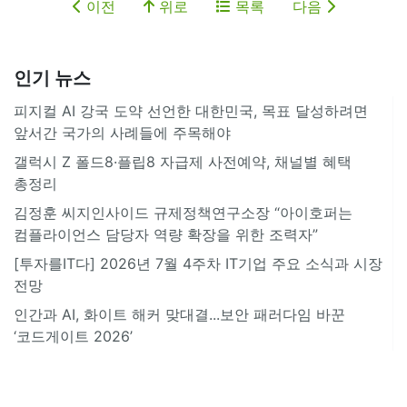
이전
위로
목록
다음
인기 뉴스
피지컬 AI 강국 도약 선언한 대한민국, 목표 달성하려면
앞서간 국가의 사례들에 주목해야
갤럭시 Z 폴드8·플립8 자급제 사전예약, 채널별 혜택
총정리
김정훈 씨지인사이드 규제정책연구소장 “아이호퍼는
컴플라이언스 담당자 역량 확장을 위한 조력자”
[투자를IT다] 2026년 7월 4주차 IT기업 주요 소식과 시장
전망
인간과 AI, 화이트 해커 맞대결...보안 패러다임 바꾼
‘코드게이트 2026’