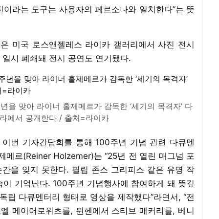
진이라는 도구는 사용자의 페르소나와 일치한다”는 뜻
은 미국 로스앤젤레스 라이카 갤러리에서 사진 전시
 일시 폐쇄돼 전시 공연도 연기됐다.
주년을 맞아 라이너 홀제메르가 감독한 ‘세기의 목격자’ 다
라에서 공개한다 / 출처=라이카
감독은 이번 기자간담회를 통해 100주년 기념 관련 다큐멘
(Reiner Holzemer)는 “25년 전 열린 매그넘 포
간을 잊지 못한다. 필립 존스 그리피스 같은 유명 작
이 기억난다. 100주년 기념행사에 참여하게 돼 뜻깊
 독립 다큐멘터리 형태로 영상을 제작했다”라면서, “전
조엘 메이어로위츠를, 뮌헨에서 스티브 매커리를, 베니