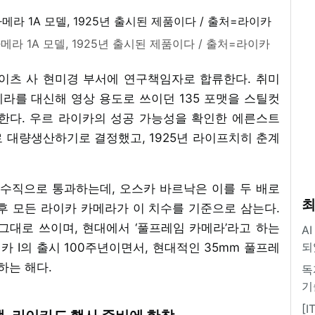
라 1A 모델, 1925년 출시된 제품이다 / 출처=라이카
라이츠 사 현미경 부서에 연구책임자로 합류한다. 취미
라를 대신해 영상 용도로 쓰이던 135 포맷을 스틸컷
발한다. 우르 라이카의 성공 가능성을 확인한 에른스트
로 대량생산하기로 결정했고, 1925년 라이프치히 춘계
m로 수직으로 통과하는데, 오스카 바르낙은 이를 두 배로
최
후 모든 라이카 카메라가 이 치수를 기준으로 삼는다.
그대로 쓰이며, 현대에서 ‘풀프레임 카메라’라고 하는
A
되
 I의 출시 100주년이면서, 현대적인 35mm 풀프레
하는 해다.
독
기
[