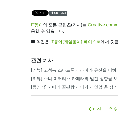
URL 복사
IT동아
의 모든 콘텐츠(기사)는
Creative 
용할 수 있습니다.
의견은
IT동아(게임동아) 페이스북
에서 덧글
관련 기사
[리뷰] 고성능 스마트폰에 라이카 유산을 더하다
[리뷰] 소니 미러리스 카메라의 발전 방향을 보
[동영상] 카메라 끝판왕 라이카 라인업 총 정리
이전
위