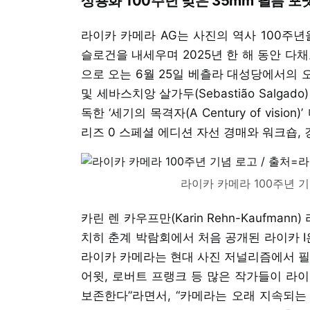
상용화 100주년 맞은 35mm 필름 포
라이카 카메라 AG는 사진의 역사 100주년
슬로건을 내세우며 2025년 한 해 동안 다
으로 오는 6월 25일 베츨라 대성당에서의 
및 세바스치앙 살가두(Sebastião Salgado
독한 ‘세기의 목격자(A Century of vis
리즈 0 스페셜 에디션 자선 경매와 워크숍, 
라이카 카메라 100주년 
카린 렌 카우프만(Karin Rehn-Kaufman
치히 춘계 박람회에서 처음 공개된 라이카 I
라이카 카메라는 현대 사진 저널리즘에서 필
어윗, 로버트 프랭크 등 많은 작가들이 라
보존한다”라면서, “카메라는 오래 지속되는