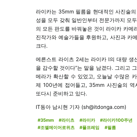
라이카는 35mm 필름을 현대적인 사진술의
성을 모두 갖춰 일반인부터 전문가까지 모두
의 모든 판도를 바꿔놓은 것이 라이카 카메
진작가와 예술가들을 후원하고, 사진과 카메
크다.
에른스트 라이츠 2세는 라이카 I의 대량 생
을 감수할 것이다”는 말을 남겼다. 그리고 
메라가 확산할 수 있었고, 오늘날 수많은 
제 100년에 접어들고, 35mm 사진술의 
또다시 준비하고 있다.
IT동아 남시현 기자 (sh@itdonga.com)
#35mm
#라이츠
#라이카
#라이카100주년
#조엘메이어로위츠
#풀프레임
#필름