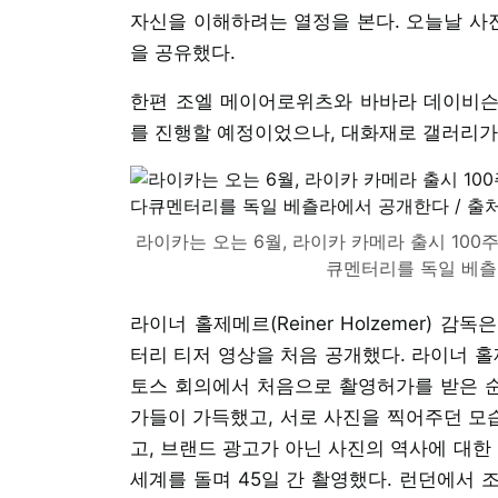
자신을 이해하려는 열정을 본다. 오늘날 사
을 공유했다.
한편 조엘 메이어로위츠와 바바라 데이비슨
를 진행할 예정이었으나, 대화재로 갤러리가
라이카는 오는 6월, 라이카 카메라 출시 100
큐멘터리를 독일 베츨
라이너 홀제메르(Reiner Holzemer) 
터리 티저 영상을 처음 공개했다. 라이너 홀제메르
토스 회의에서 처음으로 촬영허가를 받은 순
가들이 가득했고, 서로 사진을 찍어주던 모습
고, 브랜드 광고가 아닌 사진의 역사에 대한
세계를 돌며 45일 간 촬영했다. 런던에서 