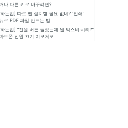
거나 다른 키로 바꾸려면?
IT하는법] 따로 앱 설치할 필요 없네? '인쇄'
뉴로 PDF 파일 만드는 법
IT하는법] "전원 버튼 눌렀는데 웬 빅스비·시리?"
마트폰 전원 끄기 이모저모