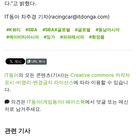
다.”고 밝혔다.
IT동아 차주경 기자(racingcar@itdonga.com)
#K뷰티
#SBA
#SBAX글로벌
#글로벌
#동남아시아
#에이비티아시아
#잉가
#파파레서피
#화장품
URL 복사
IT동아
의 모든 콘텐츠(기사)는
Creative commons 저작자
표시-비영리-변경금지 라이선스
에 따라 이용할 수 있습니
다.
의견은
IT동아(게임동아) 페이스북
에서 덧글 또는 메신
저로 남겨주세요.
관련 기사