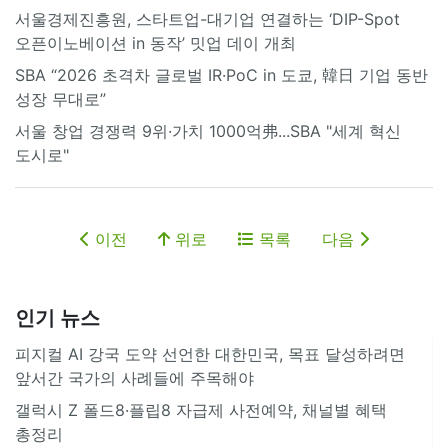
서울경제진흥원, 스타트업-대기업 연결하는 ‘DIP-Spot
오픈이노베이션 in 동작’ 밋업 데이 개최
SBA “2026 초격차 글로벌 IR·PoC in 도쿄, 韓日 기업 동반
성장 무대로”
서울 창업 경쟁력 9위·가치 1000억弗...SBA "세계 혁신
도시로"
이전
위로
목록
다음
인기 뉴스
피지컬 AI 강국 도약 선언한 대한민국, 목표 달성하려면
앞서간 국가의 사례들에 주목해야
갤럭시 Z 폴드8·플립8 자급제 사전예약, 채널별 혜택
총정리