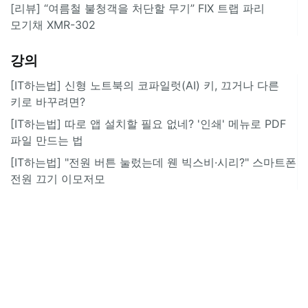
[리뷰] “여름철 불청객을 처단할 무기” FIX 트랩 파리
모기채 XMR-302
강의
[IT하는법] 신형 노트북의 코파일럿(AI) 키, 끄거나 다른
키로 바꾸려면?
[IT하는법] 따로 앱 설치할 필요 없네? '인쇄' 메뉴로 PDF
파일 만드는 법
[IT하는법] "전원 버튼 눌렀는데 웬 빅스비·시리?" 스마트폰
전원 끄기 이모저모