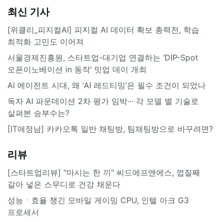
최신 기사
[위클리_피지컬AI] 피지컬 AI 데이터 확보 총력전, 학습
최적화 고민도 이어져
서울경제진흥원, 스타트업-대기업 연결하는 ‘DIP-Spot
오픈이노베이션 in 동작’ 밋업 데이 개최
AI 에이전트 시대, 왜 ‘AI 레드티밍’은 필수 조건이 되었나
독자 AI 파운데이션 2차 평가 임박··· 각 모델 별 기술로
살펴본 승부수는?
[IT애정남] 카카오톡 일반 채팅방, 팀채팅방으로 바꾸려면?
리뷰
[스타트업리뷰] "마시는 한 끼" 씨드에프앤에스, 껍질째
갈아 넣은 스무디로 건강 채운다
성능ㆍ효율 챙긴 모바일 게이밍 CPU, 인텔 아크 G3
프로세서