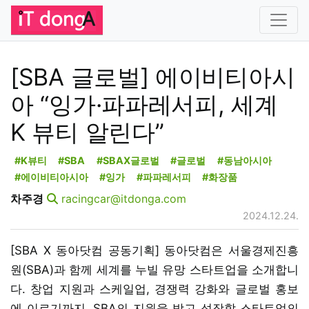
[SBA 글로벌] 에이비티아시
아 “잉가·파파레서피, 세계
K 뷰티 알린다”
#K뷰티
#SBA
#SBAX글로벌
#글로벌
#동남아시아
#에이비티아시아
#잉가
#파파레서피
#화장품
차주경
racingcar@itdonga.com
2024.12.24.
[SBA X 동아닷컴 공동기획] 동아닷컴은 서울경제진흥
원(SBA)과 함께 세계를 누빌 유망 스타트업을 소개합니
다. 창업 지원과 스케일업, 경쟁력 강화와 글로벌 홍보
에 이르기까지. SBA의 지원을 받고 성장할 스타트업의