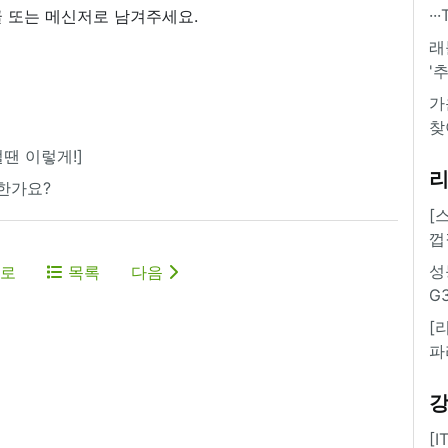
·
 또는 메신저로 남겨주세요.
래
'
가
찾
땐 이렇게!]
능한가요?
[
껍
성
로
목록
다음
G
[
파
[