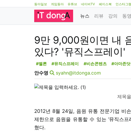
동아일보
게임동아
유튜브
네이버TV
페이스북
인스타그
뉴스
리뷰
강의
동
9만 9,000원이면 내
있다? '뮤직스프레이'
#멜론
#뮤직스프레이
#비손콘텐츠
#아마존닷
안수영
syahn@itdonga.com
제목을 
2012년 8월 24일, 음원 유통 전문기업 비
제한으로 음원을 유통할 수 있는 ‘뮤직스프
혔다.