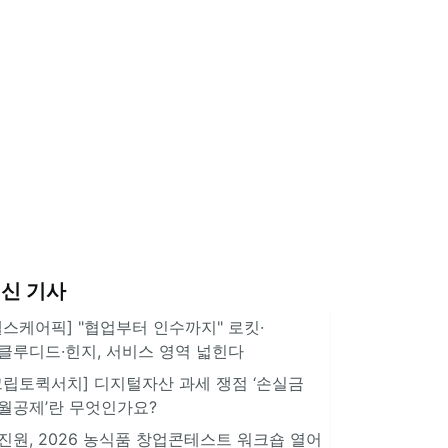
신 기사
헬스케어픽] "협업부터 인수까지" 로킷·
클루디드·힌지, 서비스 영역 넓힌다
크립토퀵서치] 디지털자산 과세 쟁점 ‘손실금
월공제’란 무엇인가요?
진원, 2026 농식품 창업콘테스트 워크숍 열어