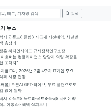
검색
기 뉴스
럭시 Z 폴드8·플립8 자급제 사전예약, 채널별
택 총정리
정훈 씨지인사이드 규제정책연구소장
아이호퍼는 컴플라이언스 담당자 역량 확장을
한 조력자”
투자를IT다] 2026년 7월 4주차 IT기업 주요
식과 시장 전망
AI써봄] 오픈AI GPT-라이브, 무료 플랜으로도
김 없이 될까
럭시 Z 폴드8 울트라·폴드8·플립8 사전예약
작…이통3사 혜택 살펴보니