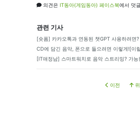
의견은
IT동아(게임동아) 페이스북
에서 덧글
관련 기사
[숏폼] 카카오톡과 연동된 챗GPT 사용하려면?
CD에 담긴 음악, 폰으로 들으려면 이렇게![이럴
[IT애정남] 스마트워치로 음악 스트리밍? 가
이전
위