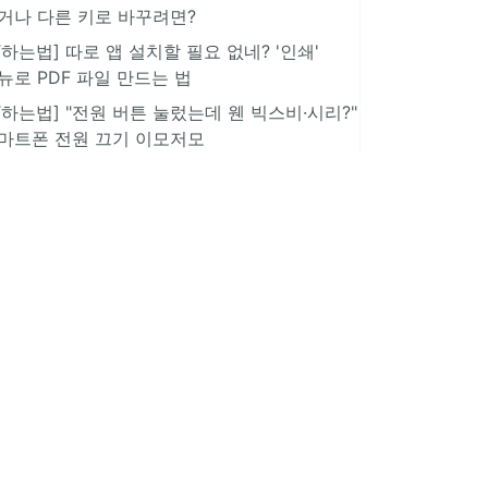
거나 다른 키로 바꾸려면?
IT하는법] 따로 앱 설치할 필요 없네? '인쇄'
뉴로 PDF 파일 만드는 법
IT하는법] "전원 버튼 눌렀는데 웬 빅스비·시리?"
마트폰 전원 끄기 이모저모