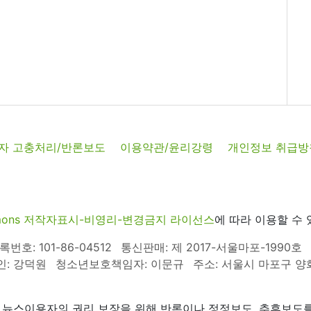
자 고충처리/반론보도
이용약관/윤리강령
개인정보 취급방
commons 저작자표시-비영리-변경금지 라이선스
에 따라 이용할 수 
호: 101-86-04512
통신판매: 제 2017-서울마포-1990호
인: 강덕원
청소년보호책임자: 이문규
주소: 서울시 마포구 양화로
 뉴스이용자의 권리 보장을 위해 반론이나 정정보도, 추후보도를