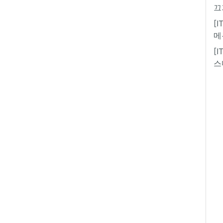
끄
[
메
[
스