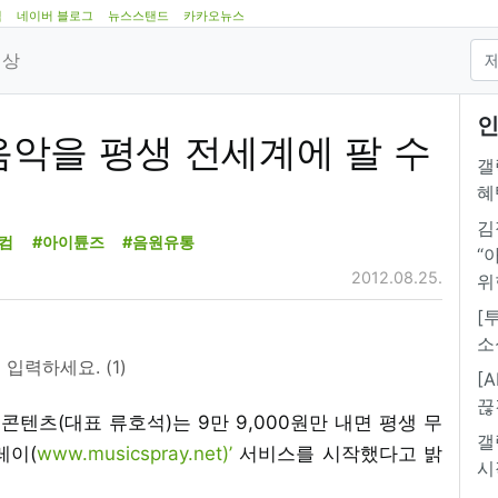
램
네이버 블로그
뉴스스탠드
카카오뉴스
영상
인
 음악을 평생 전세계에 팔 수
갤
혜
김
컴
#아이튠즈
#음원유통
“
2012.08.25.
위
[
소
입력하세요. (1)
[
끊
손콘텐츠(대표 류호석)는 9만 9,000원만 내면 평생 무
갤
레이(
www.musicspray.net)’
서비스를 시작했다고 밝
시