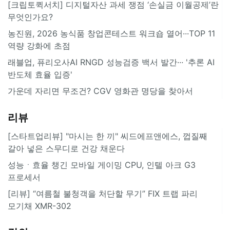
[크립토퀵서치] 디지털자산 과세 쟁점 ‘손실금 이월공제’란
무엇인가요?
농진원, 2026 농식품 창업콘테스트 워크숍 열어···TOP 11
역량 강화에 초점
래블업, 퓨리오사AI RNGD 성능검증 백서 발간··· '추론 AI
반도체 효율 입증'
가운데 자리면 무조건? CGV 영화관 명당을 찾아서
리뷰
[스타트업리뷰] "마시는 한 끼" 씨드에프앤에스, 껍질째
갈아 넣은 스무디로 건강 채운다
성능ㆍ효율 챙긴 모바일 게이밍 CPU, 인텔 아크 G3
프로세서
[리뷰] “여름철 불청객을 처단할 무기” FIX 트랩 파리
모기채 XMR-302