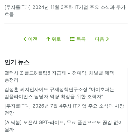
[투자를IT다] 2024년 11월 3주차 IT기업 주요 소식과 주가
흐름
이전
위로
목록
다음
인기 뉴스
갤럭시 Z 폴드8·플립8 자급제 사전예약, 채널별 혜택
총정리
김정훈 씨지인사이드 규제정책연구소장 “아이호퍼는
컴플라이언스 담당자 역량 확장을 위한 조력자”
[투자를IT다] 2026년 7월 4주차 IT기업 주요 소식과 시장
전망
[AI써봄] 오픈AI GPT-라이브, 무료 플랜으로도 끊김 없이
될까