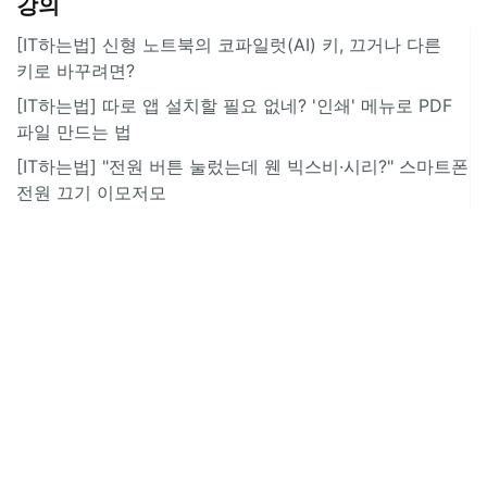
강의
[IT하는법] 신형 노트북의 코파일럿(AI) 키, 끄거나 다른
키로 바꾸려면?
[IT하는법] 따로 앱 설치할 필요 없네? '인쇄' 메뉴로 PDF
파일 만드는 법
[IT하는법] "전원 버튼 눌렀는데 웬 빅스비·시리?" 스마트폰
전원 끄기 이모저모