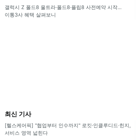
갤럭시 Z 폴드8 울트라·폴드8·플립8 사전예약 시작…
이통3사 혜택 살펴보니
최신 기사
[헬스케어픽] "협업부터 인수까지" 로킷·인클루디드·힌지,
서비스 영역 넓힌다