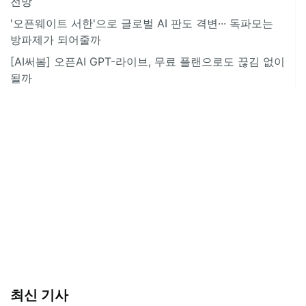
전망
'오픈웨이트 서한'으로 글로벌 AI 판도 격변··· 독파모는
방파제가 되어줄까
[AI써봄] 오픈AI GPT-라이브, 무료 플랜으로도 끊김 없이
될까
최신 기사