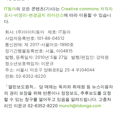
IT동아
의 모든 콘텐츠(기사)는
Creative commons 저작자
표시-비영리-변경금지 라이선스
에 따라 이용할 수 있습니
다.
회사: (주)아이티동아
제호: IT동아
사업자등록번호: 101-86-04512
통신판매: 제 2017-서울마포-1990호
정기간행물등록번호: 서울, 아04815
발행, 등록일자: 2010년 5월 27일
발행/편집인: 강덕원
청소년보호책임자: 이문규
주소: 서울시 마포구 양화로8길 25-4 우)04044
전화: 02-6352-8220
「열린보도원칙」 당 매체는 독자와 취재원 등 뉴스이용자
의 권리 보장을 위해 반론이나 정정보도, 추후보도를 요청
할 수 있는 창구를 열어두고 있음을 알려드립니다. 고충처
리인 이문규 02-6352-8220
munch@itdonga.com