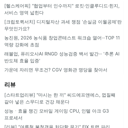
[헬스케어픽] "협업부터 인수까지" 로킷·인클루디드·힌지,
서비스 영역 넓힌다
[크립토퀵서치] 디지털자산 과세 쟁점 ‘손실금 이월공제’란
무엇인가요?
농진원, 2026 농식품 창업콘테스트 워크숍 열어···TOP 11
역량 강화에 초점
래블업, 퓨리오사AI RNGD 성능검증 백서 발간··· '추론 AI
반도체 효율 입증'
가운데 자리면 무조건? CGV 영화관 명당을 찾아서
리뷰
[스타트업리뷰] "마시는 한 끼" 씨드에프앤에스, 껍질째
갈아 넣은 스무디로 건강 채운다
성능ㆍ효율 챙긴 모바일 게이밍 CPU, 인텔 아크 G3
프로세서
[리뷰] “여름철 불청객을 처단할 무기” FIX 트랩 파리