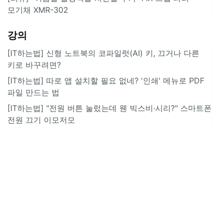
모기채 XMR-302
강의
[IT하는법] 신형 노트북의 코파일럿(AI) 키, 끄거나 다른
키로 바꾸려면?
[IT하는법] 따로 앱 설치할 필요 없네? '인쇄' 메뉴로 PDF
파일 만드는 법
[IT하는법] "전원 버튼 눌렀는데 웬 빅스비·시리?" 스마트폰
전원 끄기 이모저모