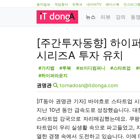
동아일보
게임동아
유튜브
네이버TV
페이스북
인스타그
뉴스
리뷰
강의
동
[주간투자동향] 하이퍼
시리즈A 투자 유치
#가지랩
#루북
#브이디컴퍼니
#스타트업
#하이퍼라운지
권명관
tornadosn@itdonga.com
[IT동아 권명관 기자] 바야흐로 스타트업 
지난 10년 동안 급속도로 성장했습니다. 대
스타트업 강국으로 자리매김했는데요. 쿠팡,
타트업이 우리 실생활 속으로 파고들었고, 
열한 경쟁 속에서 도전하고 있습니다. 이에 