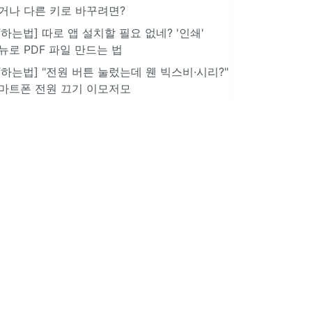
거나 다른 키로 바꾸려면?
IT하는법] 따로 앱 설치할 필요 없네? '인쇄'
뉴로 PDF 파일 만드는 법
IT하는법] "전원 버튼 눌렀는데 웬 빅스비·시리?"
마트폰 전원 끄기 이모저모