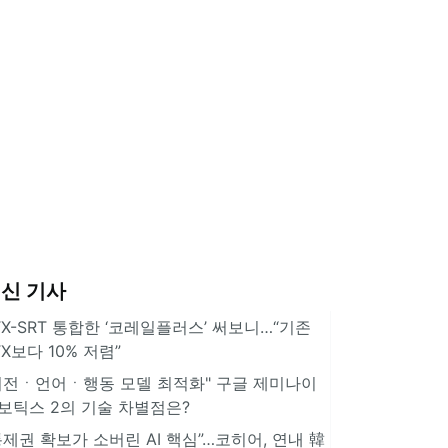
신 기사
TX-SRT 통합한 ‘코레일플러스’ 써보니…“기존
TX보다 10% 저렴”
비전ㆍ언어ㆍ행동 모델 최적화" 구글 제미나이
보틱스 2의 기술 차별점은?
통제권 확보가 소버린 AI 핵심”…코히어, 연내 韓