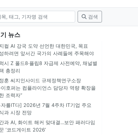
검색
기 뉴스
지컬 AI 강국 도약 선언한 대한민국, 목표
성하려면 앞서간 국가의 사례들에 주목해야
럭시 Z 폴드8·플립8 자급제 사전예약, 채널별
택 총정리
정훈 씨지인사이드 규제정책연구소장
아이호퍼는 컴플라이언스 담당자 역량 확장을
한 조력자”
투자를IT다] 2026년 7월 4주차 IT기업 주요
식과 시장 전망
간과 AI, 화이트 해커 맞대결...보안 패러다임
꾼 ‘코드게이트 2026’