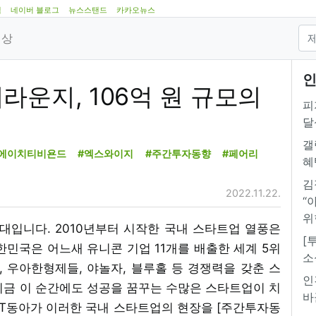
램
네이버 블로그
뉴스스탠드
카카오뉴스
영상
인
라운지, 106억 원 규모의
피
달
갤
#에이치티비욘드
#엑스와이지
#주간투자동향
#페어리
혜
김
2022.11.22.
“
위
시대입니다. 2010년부터 시작한 국내 스타트업 열풍은
[
한민국은 어느새 유니콘 기업 11개를 배출한 세계 5위
소
 우아한형제들, 야놀자, 블루홀 등 경쟁력을 갖춘 스
인
지금 이 순간에도 성공을 꿈꾸는 수많은 스타트업이 치
바
IT동아가 이러한 국내 스타트업의 현장을 [주간투자동