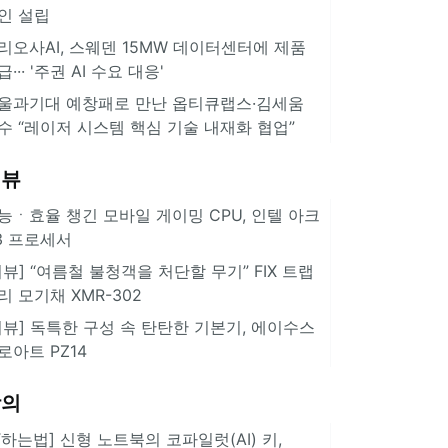
인 설립
리오사AI, 스웨덴 15MW 데이터센터에 제품
급··· '주권 AI 수요 대응'
울과기대 예창패로 만난 옵티큐랩스·김세움
수 “레이저 시스템 핵심 기술 내재화 협업”
리뷰
능ㆍ효율 챙긴 모바일 게이밍 CPU, 인텔 아크
3 프로세서
리뷰] “여름철 불청객을 처단할 무기” FIX 트랩
리 모기채 XMR-302
리뷰] 독특한 구성 속 탄탄한 기본기, 에이수스
로아트 PZ14
강의
IT하는법] 신형 노트북의 코파일럿(AI) 키,