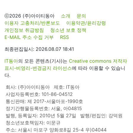
ⓒ2026 (주)아이티동아
소개
문의
이용자 고충처리/반론보도
이용약관/윤리강령
개인정보 취급방침
청소년 보호 정책
E-MAIL 주소 수집 거부
RSS
최종편집일시: 2026.08.07 18:41
IT동아
의 모든 콘텐츠(기사)는
Creative commons 저작자
표시-비영리-변경금지 라이선스
에 따라 이용할 수 있습니
다.
회사: (주)아이티동아
제호: IT동아
사업자등록번호: 101-86-04512
통신판매: 제 2017-서울마포-1990호
정기간행물등록번호: 서울, 아04815
발행, 등록일자: 2010년 5월 27일
발행/편집인: 강덕원
청소년보호책임자: 이문규
주소: 서울시 마포구 양화로8길 25-4 우)04044