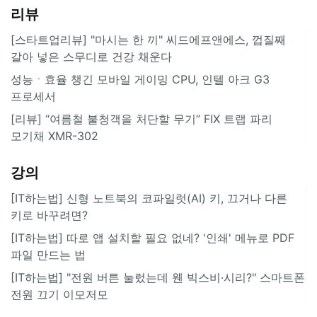
리뷰
[스타트업리뷰] "마시는 한 끼" 씨드에프앤에스, 껍질째
갈아 넣은 스무디로 건강 채운다
성능ㆍ효율 챙긴 모바일 게이밍 CPU, 인텔 아크 G3
프로세서
[리뷰] “여름철 불청객을 처단할 무기” FIX 트랩 파리
모기채 XMR-302
강의
[IT하는법] 신형 노트북의 코파일럿(AI) 키, 끄거나 다른
키로 바꾸려면?
[IT하는법] 따로 앱 설치할 필요 없네? '인쇄' 메뉴로 PDF
파일 만드는 법
[IT하는법] "전원 버튼 눌렀는데 웬 빅스비·시리?" 스마트폰
전원 끄기 이모저모