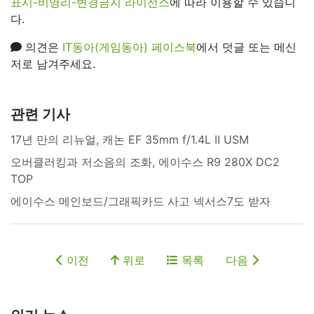
표시-비영리-변경금지 라이선스
에 따라 이용할 수 있습니
다.
의견은
IT동아(게임동아) 페이스북
에서 덧글 또는 메신
저로 남겨주세요.
관련 기사
17년 만의 리뉴얼, 캐논 EF 35mm f/1.4L II USM
오버클러킹과 저소음의 조화, 에이수스 R9 280X DC2
TOP
에이수스 메인보드/그래픽카드 사고 넥서스7도 받자
이전
위로
목록
다음