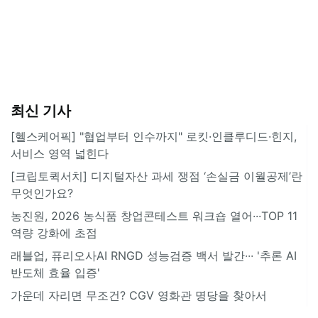
최신 기사
[헬스케어픽] "협업부터 인수까지" 로킷·인클루디드·힌지,
서비스 영역 넓힌다
[크립토퀵서치] 디지털자산 과세 쟁점 ‘손실금 이월공제’란
무엇인가요?
농진원, 2026 농식품 창업콘테스트 워크숍 열어···TOP 11
역량 강화에 초점
래블업, 퓨리오사AI RNGD 성능검증 백서 발간··· '추론 AI
반도체 효율 입증'
가운데 자리면 무조건? CGV 영화관 명당을 찾아서