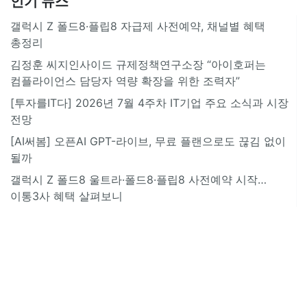
인기 뉴스
갤럭시 Z 폴드8·플립8 자급제 사전예약, 채널별 혜택
총정리
김정훈 씨지인사이드 규제정책연구소장 “아이호퍼는
컴플라이언스 담당자 역량 확장을 위한 조력자”
[투자를IT다] 2026년 7월 4주차 IT기업 주요 소식과 시장
전망
[AI써봄] 오픈AI GPT-라이브, 무료 플랜으로도 끊김 없이
될까
갤럭시 Z 폴드8 울트라·폴드8·플립8 사전예약 시작…
이통3사 혜택 살펴보니