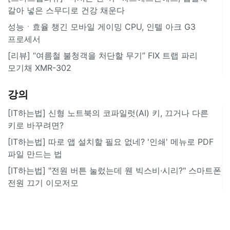
갈아 넣은 스무디로 건강 채운다
성능ㆍ효율 챙긴 모바일 게이밍 CPU, 인텔 아크 G3
프로세서
[리뷰] “여름철 불청객을 처단할 무기” FIX 트랩 파리
모기채 XMR-302
강의
[IT하는법] 신형 노트북의 코파일럿(AI) 키, 끄거나 다른
키로 바꾸려면?
[IT하는법] 따로 앱 설치할 필요 없네? '인쇄' 메뉴로 PDF
파일 만드는 법
[IT하는법] "전원 버튼 눌렀는데 웬 빅스비·시리?" 스마트폰
전원 끄기 이모저모