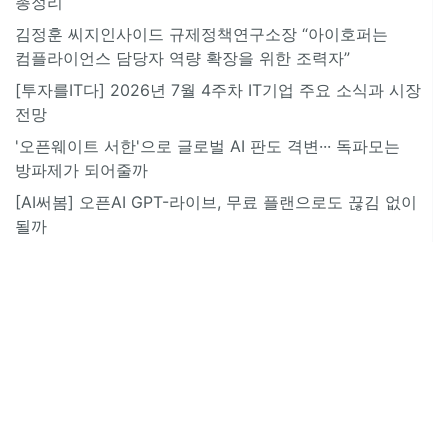
총정리
김정훈 씨지인사이드 규제정책연구소장 “아이호퍼는
컴플라이언스 담당자 역량 확장을 위한 조력자”
[투자를IT다] 2026년 7월 4주차 IT기업 주요 소식과 시장
전망
'오픈웨이트 서한'으로 글로벌 AI 판도 격변··· 독파모는
방파제가 되어줄까
[AI써봄] 오픈AI GPT-라이브, 무료 플랜으로도 끊김 없이
될까