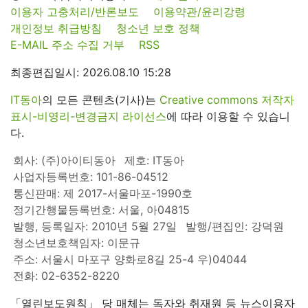
이용자 고충처리/반론보도
이용약관/윤리강령
개인정보 취급방침
청소년 보호 정책
E-MAIL 주소 수집 거부
RSS
최종편집일시: 2026.08.10 15:28
IT동아
의 모든 콘텐츠(기사)는
Creative commons 저작자
표시-비영리-변경금지 라이선스
에 따라 이용할 수 있습니
다.
회사: (주)아이티동아
제호: IT동아
사업자등록번호: 101-86-04512
통신판매: 제 2017-서울마포-1990호
정기간행물등록번호: 서울, 아04815
발행, 등록일자: 2010년 5월 27일
발행/편집인: 강덕원
청소년보호책임자: 이문규
주소: 서울시 마포구 양화로8길 25-4 우)04044
전화: 02-6352-8220
「열린보도원칙」 당 매체는 독자와 취재원 등 뉴스이용자