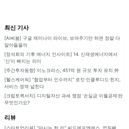
최신 기사
[AI써봄] 구글 제미나이 라이브, 보여주기만 하면 정말 다
알아들을까
[정석희의 기후 에너지 인사이트] 14. 신재생에너지에서
‘신’이 빠지는 의미
[주간투자동향] 이노크라스, 451억 원 규모 투자 유치 外
[헬스케어픽] "협업부터 인수까지" 로킷·인클루디드·힌지,
서비스 영역 넓힌다
[크립토퀵서치] 디지털자산 과세 쟁점 ‘손실금 이월공제’란
무엇인가요?
리뷰
[스타트업리뷰] "마시는 한 끼" 씨드에프앤에스, 껍질째