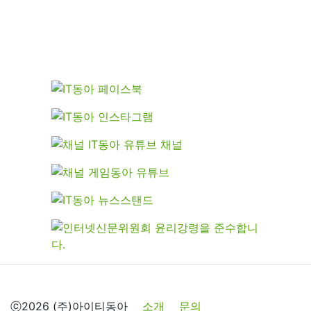
ⓒ2026 (주)아이티동아
소개
문의