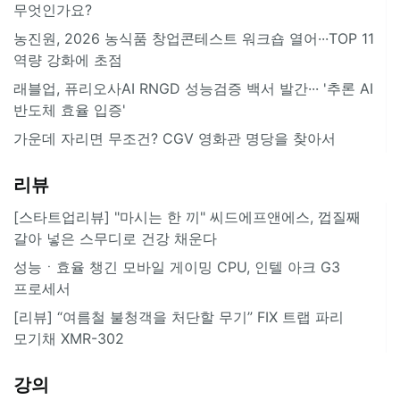
무엇인가요?
농진원, 2026 농식품 창업콘테스트 워크숍 열어···TOP 11
역량 강화에 초점
래블업, 퓨리오사AI RNGD 성능검증 백서 발간··· '추론 AI
반도체 효율 입증'
가운데 자리면 무조건? CGV 영화관 명당을 찾아서
리뷰
[스타트업리뷰] "마시는 한 끼" 씨드에프앤에스, 껍질째
갈아 넣은 스무디로 건강 채운다
성능ㆍ효율 챙긴 모바일 게이밍 CPU, 인텔 아크 G3
프로세서
[리뷰] “여름철 불청객을 처단할 무기” FIX 트랩 파리
모기채 XMR-302
강의