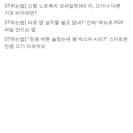
[IT하는법] 신형 노트북의 코파일럿(AI) 키, 끄거나 다른
키로 바꾸려면?
[IT하는법] 따로 앱 설치할 필요 없네? '인쇄' 메뉴로 PDF
파일 만드는 법
[IT하는법] "전원 버튼 눌렀는데 웬 빅스비·시리?" 스마트폰
전원 끄기 이모저모