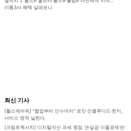
갤럭시 Z 폴드8 울트라·폴드8·플립8 사전예약 시작…
이통3사 혜택 살펴보니
최신 기사
[헬스케어픽] "협업부터 인수까지" 로킷·인클루디드·힌지,
서비스 영역 넓힌다
[크립토퀵서치] 디지털자산 과세 쟁점 ‘손실금 이월공제’란