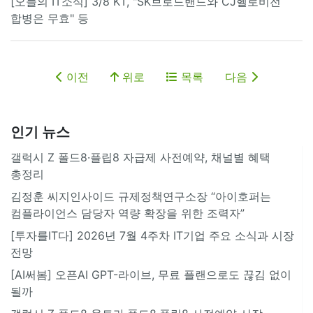
[오늘의 IT소식] 3/8 KT, "SK브로드밴드와 CJ헬로비전
합병은 무효" 등
이전
위로
목록
다음
인기 뉴스
갤럭시 Z 폴드8·플립8 자급제 사전예약, 채널별 혜택
총정리
김정훈 씨지인사이드 규제정책연구소장 “아이호퍼는
컴플라이언스 담당자 역량 확장을 위한 조력자”
[투자를IT다] 2026년 7월 4주차 IT기업 주요 소식과 시장
전망
[AI써봄] 오픈AI GPT-라이브, 무료 플랜으로도 끊김 없이
될까