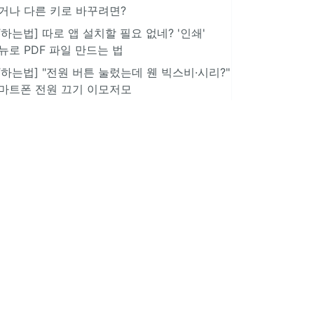
거나 다른 키로 바꾸려면?
IT하는법] 따로 앱 설치할 필요 없네? '인쇄'
뉴로 PDF 파일 만드는 법
IT하는법] "전원 버튼 눌렀는데 웬 빅스비·시리?"
마트폰 전원 끄기 이모저모