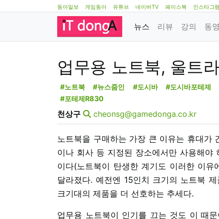
동아일보
게임동아
유튜브
네이버TV
페이스북
인스타그
뉴스
리뷰
강의
동
업무용 노트북, 울트
#노트북
#뉴스줌인
#도시바
#도시바포테제
#포테제R830
천상구
cheonsg@gamedonga.co.kr
노트북을 구매하는 가장 큰 이유는 휴대가 간
이나 회사 등 지정된 장소에서만 사용해야 
이다(노트북이 탄생한 계기도 이러한 이유에
달라졌다. 예전엔 15인치 크기의 노트북 제
크기대의 제품을 더 선호하는 추세다.
업무용 노트북이 인기를 끄는 것도 이 때문