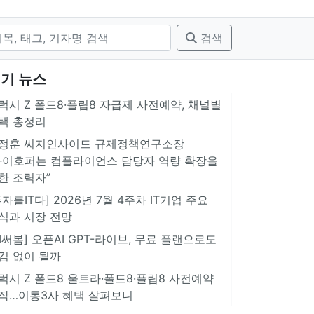
검색
기 뉴스
럭시 Z 폴드8·플립8 자급제 사전예약, 채널별
택 총정리
정훈 씨지인사이드 규제정책연구소장
아이호퍼는 컴플라이언스 담당자 역량 확장을
한 조력자”
투자를IT다] 2026년 7월 4주차 IT기업 주요
식과 시장 전망
AI써봄] 오픈AI GPT-라이브, 무료 플랜으로도
김 없이 될까
럭시 Z 폴드8 울트라·폴드8·플립8 사전예약
작…이통3사 혜택 살펴보니