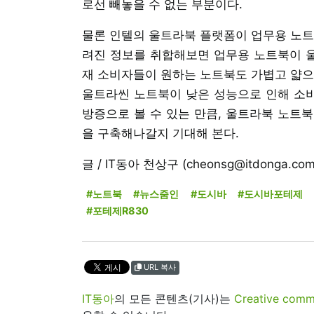
로선 빼놓을 수 없는 부분이다.
물론 인텔의 울트라북 플랫폼이 업무용 노트
려진 정보를 취합해보면 업무용 노트북이 울
재 소비자들이 원하는 노트북도 가볍고 얇으
울트라씬 노트북이 낮은 성능으로 인해 소
방증으로 볼 수 있는 만큼, 울트라북 노트
을 구축해나갈지 기대해 본다.
글 / IT동아 천상구 (cheonsg@itdonga.com
#노트북
#뉴스줌인
#도시바
#도시바포테제
#포테제R830
URL 복사
IT동아
의 모든 콘텐츠(기사)는
Creative 