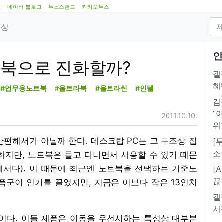
램
네이버 블로그
뉴스스탠드
카카오뉴스
영상
인
라북으로 진화할까?
갤
혜
#업무용노트북
#울트라북
#울트라씬
#인텔
김
“
2011.10.10.
위
편해서가 아닐까 한다. 데스크탑 PC는 그 구조상 집
[
소
하지만, 노트북은 들고 다니면서 사용할 수 있기 때문
서다). 이 때문에 최근엔 노트북을 선택하는 기준도
[
끊
품군이 인기를 끌었지만, 지금은 이보다 작은 13인치
갤
시
이다. 이들 제품은 이동을 우선시하는 특성상 대부분