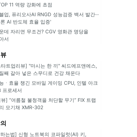
··TOP 11 역량 강화에 초점
블업, 퓨리오사AI RNGD 성능검증 백서 발간···
추론 AI 반도체 효율 입증'
운데 자리면 무조건? CGV 영화관 명당을
아서
리뷰
스타트업리뷰] "마시는 한 끼" 씨드에프앤에스,
질째 갈아 넣은 스무디로 건강 채운다
능ㆍ효율 챙긴 모바일 게이밍 CPU, 인텔 아크
3 프로세서
리뷰] “여름철 불청객을 처단할 무기” FIX 트랩
리 모기채 XMR-302
강의
IT하는법] 신형 노트북의 코파일럿(AI) 키,