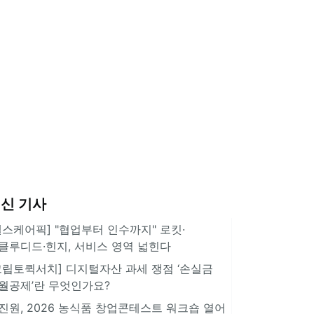
신 기사
헬스케어픽] "협업부터 인수까지" 로킷·
클루디드·힌지, 서비스 영역 넓힌다
크립토퀵서치] 디지털자산 과세 쟁점 ‘손실금
월공제’란 무엇인가요?
진원, 2026 농식품 창업콘테스트 워크숍 열어