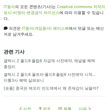
IT동아
의 모든 콘텐츠(기사)는
Creative commons 저작자
표시-비영리-변경금지 라이선스
에 따라 이용할 수 있습니
다.
의견은
IT동아(게임동아) 페이스북
에서 덧글 또는 메신
저로 남겨주세요.
관련 기사
갤럭시 Z 폴드8·플립8 자급제 사전예약, 채널별 혜택
총정리
갤럭시 Z 폴드8 울트라·폴드8·플립8 사전예약 시작…
이통3사 혜택 살펴보니
[숏폼] 중국은 메모리 반도체에서 왜 존재감이 낮을까?
이전
위로
목록
다음