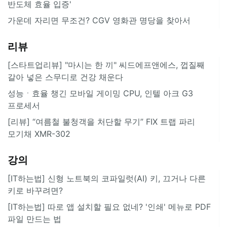
반도체 효율 입증'
가운데 자리면 무조건? CGV 영화관 명당을 찾아서
리뷰
[스타트업리뷰] "마시는 한 끼" 씨드에프앤에스, 껍질째
갈아 넣은 스무디로 건강 채운다
성능ㆍ효율 챙긴 모바일 게이밍 CPU, 인텔 아크 G3
프로세서
[리뷰] “여름철 불청객을 처단할 무기” FIX 트랩 파리
모기채 XMR-302
강의
[IT하는법] 신형 노트북의 코파일럿(AI) 키, 끄거나 다른
키로 바꾸려면?
[IT하는법] 따로 앱 설치할 필요 없네? '인쇄' 메뉴로 PDF
파일 만드는 법