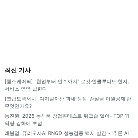
최신 기사
[헬스케어픽] "협업부터 인수까지" 로킷·인클루디드·힌지,
서비스 영역 넓힌다
[크립토퀵서치] 디지털자산 과세 쟁점 ‘손실금 이월공제’란
무엇인가요?
농진원, 2026 농식품 창업콘테스트 워크숍 열어···TOP 11
역량 강화에 초점
래블업, 퓨리오사AI RNGD 성능검증 백서 발간··· '추론 AI