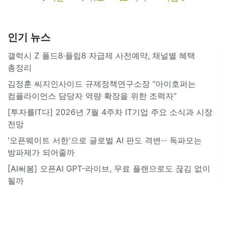
인기 뉴스
갤럭시 Z 폴드8·플립8 자급제 사전예약, 채널별 혜택
총정리
김정훈 씨지인사이드 규제정책연구소장 “아이호퍼는
컴플라이언스 담당자 역량 확장을 위한 조력자”
[투자를IT다] 2026년 7월 4주차 IT기업 주요 소식과 시장
전망
'오픈웨이트 서한'으로 글로벌 AI 판도 격변··· 독파모는
방파제가 되어줄까
[AI써봄] 오픈AI GPT-라이브, 무료 플랜으로도 끊김 없이
될까