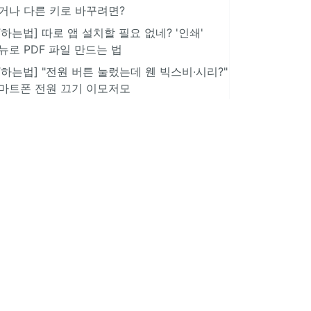
거나 다른 키로 바꾸려면?
IT하는법] 따로 앱 설치할 필요 없네? '인쇄'
뉴로 PDF 파일 만드는 법
IT하는법] "전원 버튼 눌렀는데 웬 빅스비·시리?"
마트폰 전원 끄기 이모저모