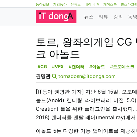
동아일보
게임동아
유튜브
네이버TV
페이스북
인스타그
뉴스
리뷰
강의
동
토르, 왕좌의게임 CG
크 아놀드
#CG
#VFX
#랜더러
#아놀드
#오토데스크
권명관
tornadosn@itdonga.com
[IT동아 권명관 기자] 지난 6월 15일, 오토
놀드(Anold) 렌더링 라이브러리 버전 5.0(이하
Creation) 툴을 위한 플러그인을 출시했다. 
2018) 렌더러를 멘탈 레이(mental ray)
아놀드 5는 다양한 기능 업데이트를 제공하