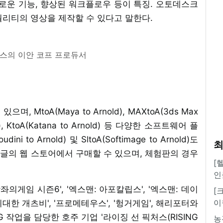
로운 기능, 향상된 워크플로우 등이 특징. 오토데스크
퀄리티의 영상을 제작할 수 있다고 말한다.
처스의 이안 코프 프로듀서
 MtoA(Maya to Arnold), MAXtoA(3ds Max
old), KtoA(Katana to Arnold) 등 다양한 소프트웨어 플
to Arnold) 및 SltoA(Softimage to Arnold)도
최
글의 웹 스토어에서 구매할 수 있으며, 체험판의 경우
[
인
'왕좌의게임 시즌6', '엑스맨: 아포칼립스', '엑스맨: 데이
[
이
 위대한 개츠비', '프로메테우스', '헝거게임', 해리포터와
 CG 작업을 담당한 호주 기업 '라이징 선 픽처스(RISING
농