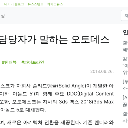
램
네이버 블로그
뉴스스탠드
카카오뉴스
영상
인
 담당자가 말하는 오토데스
갤
혜
김
#인터뷰
#파이프라인
“
2018.06.26.
위
[
데스크가 자회사 솔리드앵글(Solid Angle)이 개발한 아
소
 '아놀드 5')과 함께 주요 DDC(Digital Content
[
또한, 오토데스크는 자사의 3ds 맥스 2018(3ds Max
끊
에서 아놀드 5로 대체했다.
갤
시
며, 새로운 아키텍처 전환을 제공한다. 기존 렌더러와