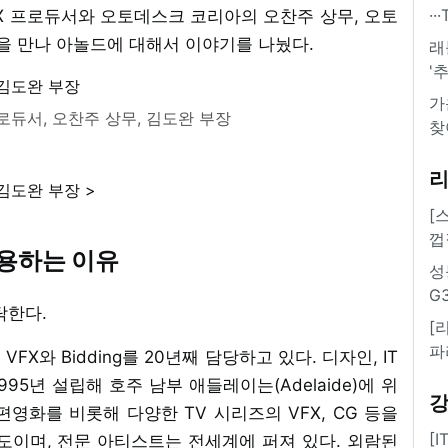
·
e) VFX 프로듀서와 오토데스크 코리아의 오찬주 상무, 오토
 만나 아놀드에 대해서 이야기를 나눴다.
래
'
가
로듀서, 오찬주 상무, 김도완 부장
찾
김도완 부장 >
[
껍
용하는 이유
성
G
탁한다.
[
파
FX와 Bidding를 20년째 담당하고 있다. 디자인, IT
95년 설립해 호주 남부 애들레이는(Adelaide)에 위
영화를 비롯해 다양한 TV 시리즈의 VFX, CG 등을
[
정도이며, 전문 아티스트는 전세계에 퍼져 있다. 외람된