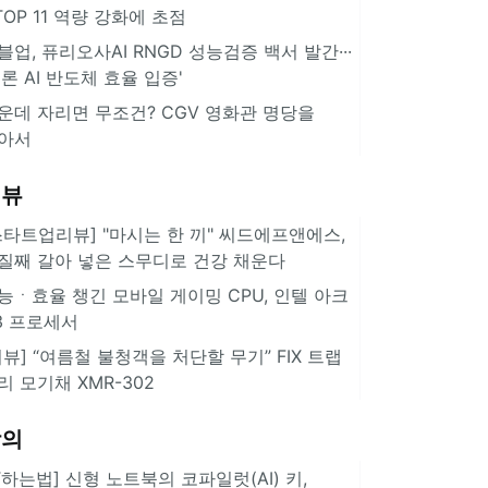
··TOP 11 역량 강화에 초점
블업, 퓨리오사AI RNGD 성능검증 백서 발간···
추론 AI 반도체 효율 입증'
운데 자리면 무조건? CGV 영화관 명당을
아서
리뷰
스타트업리뷰] "마시는 한 끼" 씨드에프앤에스,
질째 갈아 넣은 스무디로 건강 채운다
능ㆍ효율 챙긴 모바일 게이밍 CPU, 인텔 아크
3 프로세서
리뷰] “여름철 불청객을 처단할 무기” FIX 트랩
리 모기채 XMR-302
강의
IT하는법] 신형 노트북의 코파일럿(AI) 키,