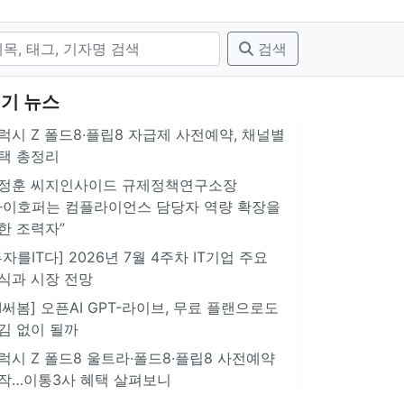
검색
기 뉴스
럭시 Z 폴드8·플립8 자급제 사전예약, 채널별
택 총정리
정훈 씨지인사이드 규제정책연구소장
아이호퍼는 컴플라이언스 담당자 역량 확장을
한 조력자”
투자를IT다] 2026년 7월 4주차 IT기업 주요
식과 시장 전망
AI써봄] 오픈AI GPT-라이브, 무료 플랜으로도
김 없이 될까
럭시 Z 폴드8 울트라·폴드8·플립8 사전예약
작…이통3사 혜택 살펴보니