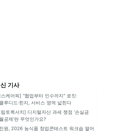
신 기사
헬스케어픽] "협업부터 인수까지" 로킷·
클루디드·힌지, 서비스 영역 넓힌다
크립토퀵서치] 디지털자산 과세 쟁점 ‘손실금
월공제’란 무엇인가요?
진원, 2026 농식품 창업콘테스트 워크숍 열어