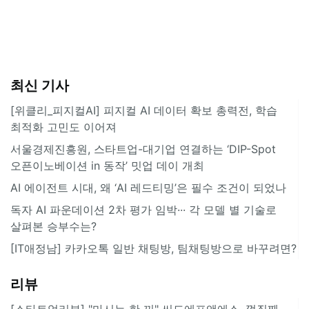
최신 기사
[위클리_피지컬AI] 피지컬 AI 데이터 확보 총력전, 학습
최적화 고민도 이어져
서울경제진흥원, 스타트업-대기업 연결하는 ‘DIP-Spot
오픈이노베이션 in 동작’ 밋업 데이 개최
AI 에이전트 시대, 왜 ‘AI 레드티밍’은 필수 조건이 되었나
독자 AI 파운데이션 2차 평가 임박··· 각 모델 별 기술로
살펴본 승부수는?
[IT애정남] 카카오톡 일반 채팅방, 팀채팅방으로 바꾸려면?
리뷰
[스타트업리뷰] "마시는 한 끼" 씨드에프앤에스, 껍질째