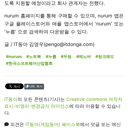
도록 지원할 예정이라고 회사 관계자는 전했다.
nurum 홈페이지를 통해 구매할 수 있으며, nurum 앱은
구글 플레이스토어와 애플 앱스토어에서 'nurum' 또는
'누름' 으로 검색하여 다운받을 수 있다.
글 / IT동아 김영우(pengo@itdonga.com)
#nurum
#노트북
#누름
#두씽
#레노버
#씽크패드
#한국소프트웨어산업협회
URL 복사
IT동아
의 모든 콘텐츠(기사)는
Creative commons 저작자
표시-비영리-변경금지 라이선스
에 따라 이용할 수 있습니
다.
의견은
IT동아(게임동아) 페이스북
에서 덧글 또는 메신