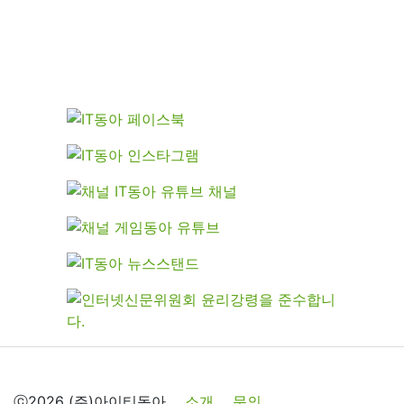
ⓒ2026 (주)아이티동아
소개
문의