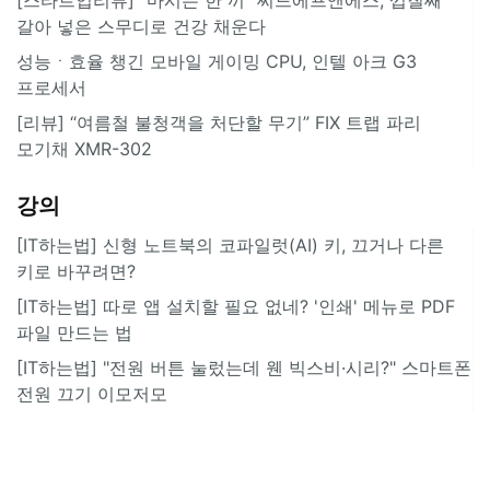
갈아 넣은 스무디로 건강 채운다
성능ㆍ효율 챙긴 모바일 게이밍 CPU, 인텔 아크 G3
프로세서
[리뷰] “여름철 불청객을 처단할 무기” FIX 트랩 파리
모기채 XMR-302
강의
[IT하는법] 신형 노트북의 코파일럿(AI) 키, 끄거나 다른
키로 바꾸려면?
[IT하는법] 따로 앱 설치할 필요 없네? '인쇄' 메뉴로 PDF
파일 만드는 법
[IT하는법] "전원 버튼 눌렀는데 웬 빅스비·시리?" 스마트폰
전원 끄기 이모저모