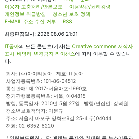
이용자 고충처리/반론보도
이용약관/윤리강령
개인정보 취급방침
청소년 보호 정책
E-MAIL 주소 수집 거부
RSS
최종편집일시: 2026.08.06 21:01
IT동아
의 모든 콘텐츠(기사)는
Creative commons 저작자
표시-비영리-변경금지 라이선스
에 따라 이용할 수 있습니
다.
회사: (주)아이티동아
제호: IT동아
사업자등록번호: 101-86-04512
통신판매: 제 2017-서울마포-1990호
정기간행물등록번호: 서울, 아04815
발행, 등록일자: 2010년 5월 27일
발행/편집인: 강덕원
청소년보호책임자: 이문규
주소: 서울시 마포구 양화로8길 25-4 우)04044
전화: 02-6352-8220
「열린보도원칙」 당 매체는 독자와 취재원 등 뉴스이용자