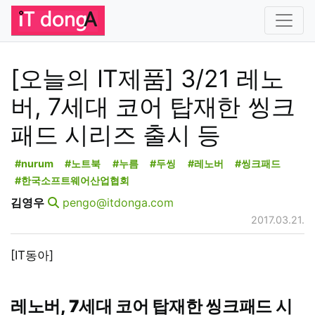
[오늘의 IT제품] 3/21 레노
버, 7세대 코어 탑재한 씽크
패드 시리즈 출시 등
#nurum
#노트북
#누름
#두씽
#레노버
#씽크패드
#한국소프트웨어산업협회
김영우
pengo@itdonga.com
2017.03.21.
[IT동아]
레노버, 7세대 코어 탑재한 씽크패드 시