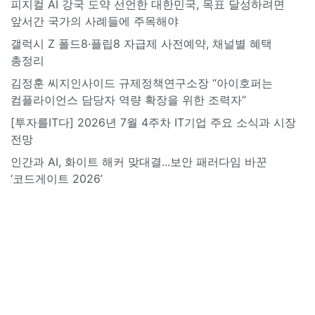
피지컬 AI 강국 도약 선언한 대한민국, 목표 달성하려면
앞서간 국가의 사례들에 주목해야
갤럭시 Z 폴드8·플립8 자급제 사전예약, 채널별 혜택
총정리
김정훈 씨지인사이드 규제정책연구소장 “아이호퍼는
컴플라이언스 담당자 역량 확장을 위한 조력자”
[투자를IT다] 2026년 7월 4주차 IT기업 주요 소식과 시장
전망
인간과 AI, 화이트 해커 맞대결...보안 패러다임 바꾼
‘코드게이트 2026’