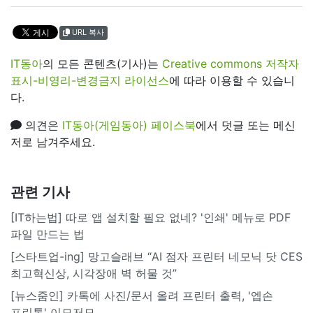
URL 복사
IT동아
의 모든 콘텐츠(기사)는
Creative commons 저작자
표시-비영리-변경금지 라이선스
에 따라 이용할 수 있습니
다.
의견은
IT동아(게임동아) 페이스북
에서 덧글 또는 메신
저로 남겨주세요.
관련 기사
[IT하는법] 따로 앱 설치할 필요 없네? '인쇄' 메뉴로 PDF
파일 만드는 법
[스타트업-ing] 망고슬래브 “AI 점자 프린터 네모닉 닷 CES
최고혁신상, 시각장애 벽 허물 것”
[뉴스줌인] 카톡에 사진/문서 올려 프린터 출력, '엡손
프린톡' 이모저모