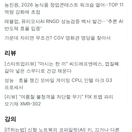
농진원, 2026 농식품 창업콘테스트 워크숍 열어···TOP 11
역량 강화에 초점
래블업, 퓨리오사AI RNGD 성능검증 백서 발간··· '추론 AI
반도체 효율 입증'
가운데 자리면 무조건? CGV 영화관 명당을 찾아서
리뷰
[스타트업리뷰] "마시는 한 끼" 씨드에프앤에스, 껍질째
갈아 넣은 스무디로 건강 채운다
성능ㆍ효율 챙긴 모바일 게이밍 CPU, 인텔 아크 G3
프로세서
[리뷰] “여름철 불청객을 처단할 무기” FIX 트랩 파리
모기채 XMR-302
강의
[IT하는법] 신형 노트북의 코파일럿(AI) 키, 끄거나 다른