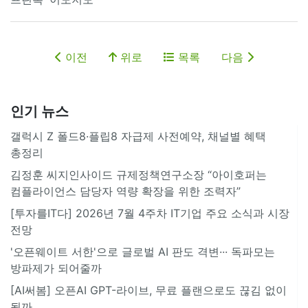
이전
위로
목록
다음
인기 뉴스
갤럭시 Z 폴드8·플립8 자급제 사전예약, 채널별 혜택
총정리
김정훈 씨지인사이드 규제정책연구소장 “아이호퍼는
컴플라이언스 담당자 역량 확장을 위한 조력자”
[투자를IT다] 2026년 7월 4주차 IT기업 주요 소식과 시장
전망
'오픈웨이트 서한'으로 글로벌 AI 판도 격변··· 독파모는
방파제가 되어줄까
[AI써봄] 오픈AI GPT-라이브, 무료 플랜으로도 끊김 없이
될까