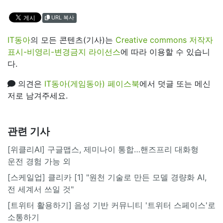
URL 복사
IT동아
의 모든 콘텐츠(기사)는
Creative commons 저작자
표시-비영리-변경금지 라이선스
에 따라 이용할 수 있습니
다.
의견은
IT동아(게임동아) 페이스북
에서 덧글 또는 메신
저로 남겨주세요.
관련 기사
[위클리AI] 구글맵스, 제미나이 통합…핸즈프리 대화형
운전 경험 가능 외
[스케일업] 클리카 [1] "원천 기술로 만든 모델 경량화 AI,
전 세계서 쓰일 것"
[트위터 활용하기] 음성 기반 커뮤니티 '트위터 스페이스'로
소통하기