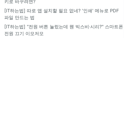
키로 바꾸려면?
[IT하는법] 따로 앱 설치할 필요 없네? '인쇄' 메뉴로 PDF
파일 만드는 법
[IT하는법] "전원 버튼 눌렀는데 웬 빅스비·시리?" 스마트폰
전원 끄기 이모저모