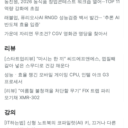
농진원, 2026 농식품 창업콘테스트 워크숍 열어···TOP 11
역량 강화에 초점
래블업, 퓨리오사AI RNGD 성능검증 백서 발간··· '추론 AI
반도체 효율 입증'
가운데 자리면 무조건? CGV 영화관 명당을 찾아서
리뷰
[스타트업리뷰] "마시는 한 끼" 씨드에프앤에스, 껍질째
갈아 넣은 스무디로 건강 채운다
성능ㆍ효율 챙긴 모바일 게이밍 CPU, 인텔 아크 G3
프로세서
[리뷰] “여름철 불청객을 처단할 무기” FIX 트랩 파리
모기채 XMR-302
강의
[IT하는법] 신형 노트북의 코파일럿(AI) 키, 끄거나 다른