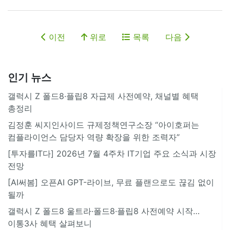
이전
위로
목록
다음
인기 뉴스
갤럭시 Z 폴드8·플립8 자급제 사전예약, 채널별 혜택
총정리
김정훈 씨지인사이드 규제정책연구소장 “아이호퍼는
컴플라이언스 담당자 역량 확장을 위한 조력자”
[투자를IT다] 2026년 7월 4주차 IT기업 주요 소식과 시장
전망
[AI써봄] 오픈AI GPT-라이브, 무료 플랜으로도 끊김 없이
될까
갤럭시 Z 폴드8 울트라·폴드8·플립8 사전예약 시작…
이통3사 혜택 살펴보니