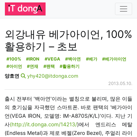
외강내유 베가아이언, 100%
활용하기 – 초보
#100%
#IRON
#VEGA
#백아연
#베가
#베가아이언
#아이언
#연재
#팬택
#활용하기
양호연
yhy420@itdonga.com
2013.05.10.
출시 전부터 '백아연'이라는 별칭으로 불리며, 많은 이들
의 호기심을 자극했던 스마트폰. 바로 팬택의 '베가아이
언(VEGA IRON, 모델명: IM-A870S/K/L)'이다. 지난 기
사
(http://it.donga.com/14213/
)에서 엔드리스 메탈
(Endless Metal)과 제로 베젤(Zero Bezel), 주얼리 라이