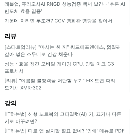
래블업, 퓨리오사AI RNGD 성능검증 백서 발간··· '추론 AI
반도체 효율 입증'
가운데 자리면 무조건? CGV 영화관 명당을 찾아서
리뷰
[스타트업리뷰] "마시는 한 끼" 씨드에프앤에스, 껍질째
갈아 넣은 스무디로 건강 채운다
성능ㆍ효율 챙긴 모바일 게이밍 CPU, 인텔 아크 G3
프로세서
[리뷰] “여름철 불청객을 처단할 무기” FIX 트랩 파리
모기채 XMR-302
강의
[IT하는법] 신형 노트북의 코파일럿(AI) 키, 끄거나 다른
키로 바꾸려면?
[IT하는법] 따로 앱 설치할 필요 없네? '인쇄' 메뉴로 PDF