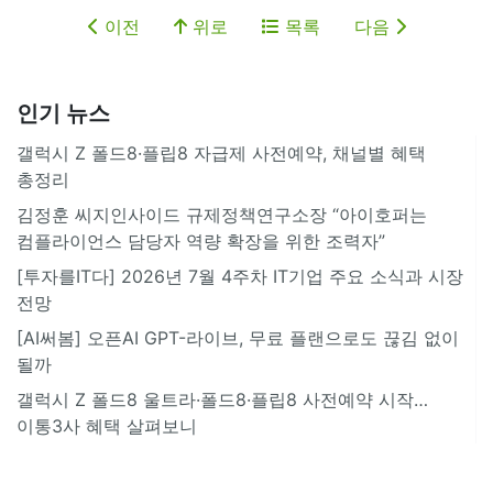
이전
위로
목록
다음
인기 뉴스
갤럭시 Z 폴드8·플립8 자급제 사전예약, 채널별 혜택
총정리
김정훈 씨지인사이드 규제정책연구소장 “아이호퍼는
컴플라이언스 담당자 역량 확장을 위한 조력자”
[투자를IT다] 2026년 7월 4주차 IT기업 주요 소식과 시장
전망
[AI써봄] 오픈AI GPT-라이브, 무료 플랜으로도 끊김 없이
될까
갤럭시 Z 폴드8 울트라·폴드8·플립8 사전예약 시작…
이통3사 혜택 살펴보니