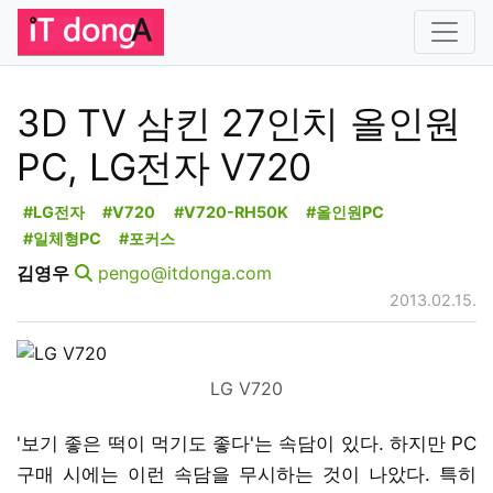
3D TV 삼킨 27인치 올인원
PC, LG전자 V720
#LG전자
#V720
#V720-RH50K
#올인원PC
#일체형PC
#포커스
김영우
pengo@itdonga.com
2013.02.15.
LG V720
'보기 좋은 떡이 먹기도 좋다'는 속담이 있다. 하지만 PC
구매 시에는 이런 속담을 무시하는 것이 나았다. 특히