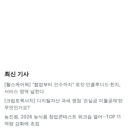
최신 기사
[헬스케어픽] "협업부터 인수까지" 로킷·인클루디드·힌지,
서비스 영역 넓힌다
[크립토퀵서치] 디지털자산 과세 쟁점 ‘손실금 이월공제’란
무엇인가요?
농진원, 2026 농식품 창업콘테스트 워크숍 열어···TOP 11
역량 강화에 초점