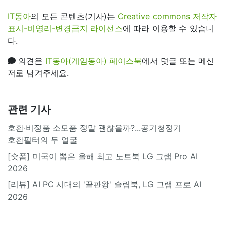
IT동아
의 모든 콘텐츠(기사)는
Creative commons 저작자
표시-비영리-변경금지 라이선스
에 따라 이용할 수 있습니
다.
의견은
IT동아(게임동아) 페이스북
에서 덧글 또는 메신
저로 남겨주세요.
관련 기사
호환·비정품 소모품 정말 괜찮을까?...공기청정기
호환필터의 두 얼굴
[숏폼] 미국이 뽑은 올해 최고 노트북 LG 그램 Pro AI
2026
[리뷰] AI PC 시대의 '끝판왕' 슬림북, LG 그램 프로 AI
2026