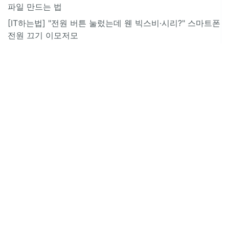
파일 만드는 법
[IT하는법] "전원 버튼 눌렀는데 웬 빅스비·시리?" 스마트폰
전원 끄기 이모저모