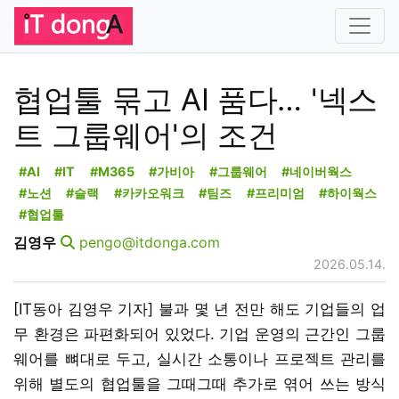
협업툴 묶고 AI 품다… '넥스
트 그룹웨어'의 조건
#AI
#IT
#M365
#가비아
#그룹웨어
#네이버웍스
#노션
#슬랙
#카카오워크
#팀즈
#프리미엄
#하이웍스
#협업툴
김영우
pengo@itdonga.com
2026.05.14.
[IT동아 김영우 기자] 불과 몇 년 전만 해도 기업들의 업
무 환경은 파편화되어 있었다. 기업 운영의 근간인 그룹
웨어를 뼈대로 두고, 실시간 소통이나 프로젝트 관리를
위해 별도의 협업툴을 그때그때 추가로 엮어 쓰는 방식