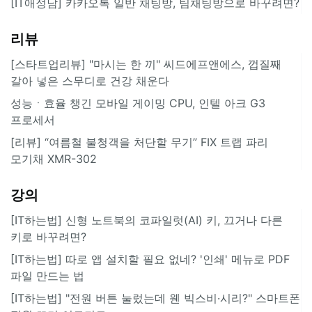
[IT애정남] 카카오톡 일반 채팅방, 팀채팅방으로 바꾸려면?
리뷰
[스타트업리뷰] "마시는 한 끼" 씨드에프앤에스, 껍질째
갈아 넣은 스무디로 건강 채운다
성능ㆍ효율 챙긴 모바일 게이밍 CPU, 인텔 아크 G3
프로세서
[리뷰] “여름철 불청객을 처단할 무기” FIX 트랩 파리
모기채 XMR-302
강의
[IT하는법] 신형 노트북의 코파일럿(AI) 키, 끄거나 다른
키로 바꾸려면?
[IT하는법] 따로 앱 설치할 필요 없네? '인쇄' 메뉴로 PDF
파일 만드는 법
[IT하는법] "전원 버튼 눌렀는데 웬 빅스비·시리?" 스마트폰