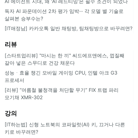
AI 에이전트 시대, 왜 ‘AI 레드티밍’은 필수 조건이 되었나
독자 AI 파운데이션 2차 평가 임박··· 각 모델 별 기술로
살펴본 승부수는?
[IT애정남] 카카오톡 일반 채팅방, 팀채팅방으로 바꾸려면?
리뷰
[스타트업리뷰] "마시는 한 끼" 씨드에프앤에스, 껍질째
갈아 넣은 스무디로 건강 채운다
성능ㆍ효율 챙긴 모바일 게이밍 CPU, 인텔 아크 G3
프로세서
[리뷰] “여름철 불청객을 처단할 무기” FIX 트랩 파리
모기채 XMR-302
강의
[IT하는법] 신형 노트북의 코파일럿(AI) 키, 끄거나 다른
키로 바꾸려면?