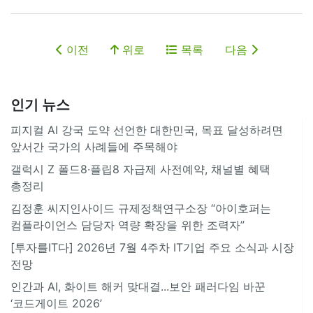
이전
위로
목록
다음
인기 뉴스
피지컬 AI 강국 도약 선언한 대한민국, 목표 달성하려면
앞서간 국가의 사례들에 주목해야
갤럭시 Z 폴드8·플립8 자급제 사전예약, 채널별 혜택
총정리
김정훈 씨지인사이드 규제정책연구소장 “아이호퍼는
컴플라이언스 담당자 역량 확장을 위한 조력자”
[투자를IT다] 2026년 7월 4주차 IT기업 주요 소식과 시장
전망
인간과 AI, 화이트 해커 맞대결...보안 패러다임 바꾼
‘코드게이트 2026’