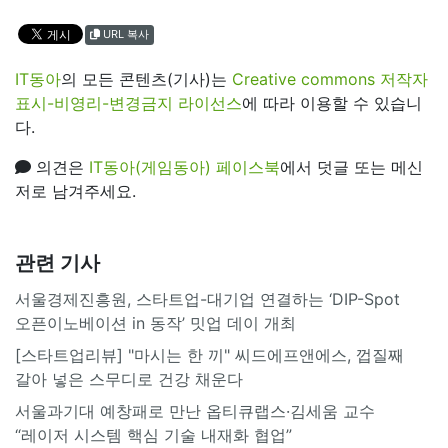
URL 복사
IT동아
의 모든 콘텐츠(기사)는
Creative commons 저작자
표시-비영리-변경금지 라이선스
에 따라 이용할 수 있습니
다.
의견은
IT동아(게임동아) 페이스북
에서 덧글 또는 메신
저로 남겨주세요.
관련 기사
서울경제진흥원, 스타트업-대기업 연결하는 ‘DIP-Spot
오픈이노베이션 in 동작’ 밋업 데이 개최
[스타트업리뷰] "마시는 한 끼" 씨드에프앤에스, 껍질째
갈아 넣은 스무디로 건강 채운다
서울과기대 예창패로 만난 옵티큐랩스·김세움 교수
“레이저 시스템 핵심 기술 내재화 협업”