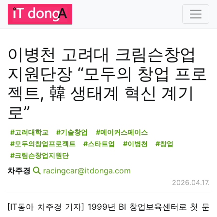
이병천 고려대 크림슨창업
지원단장 “모두의 창업 프로
젝트, 韓 생태계 혁신 계기
로”
#고려대학교
#기술창업
#메이커스페이스
#모두의창업프로젝트
#스타트업
#이병천
#창업
#크림슨창업지원단
차주경
racingcar@itdonga.com
2026.04.17.
[IT동아 차주경 기자] 1999년 BI 창업보육센터로 첫 문