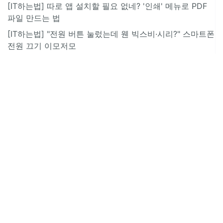
[IT하는법] 따로 앱 설치할 필요 없네? '인쇄' 메뉴로 PDF
파일 만드는 법
[IT하는법] "전원 버튼 눌렀는데 웬 빅스비·시리?" 스마트폰
전원 끄기 이모저모