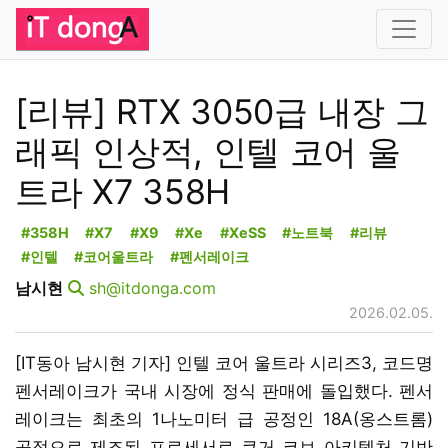
[리뷰] RTX 3050급 내장 그
래픽 인상적, 인텔 코어 울
트라 X7 358H
#358H
#X7
#X9
#Xe
#XeSS
#노트북
#리뷰
#인텔
#코어울트라
#펜서레이크
남시현
sh@itdonga.com
2026.02.05.
[IT동아 남시현 기자] 인텔 코어 울트라 시리즈3, 코드명
펜서레이크가 국내 시장에 정식 판매에 돌입했다. 펜서
레이크는 최초의 1나노미터 급 공정인 18A(옹스트롬)
공정으로 제조된 프로세서로 쿠거 코브 아키텍처 기반