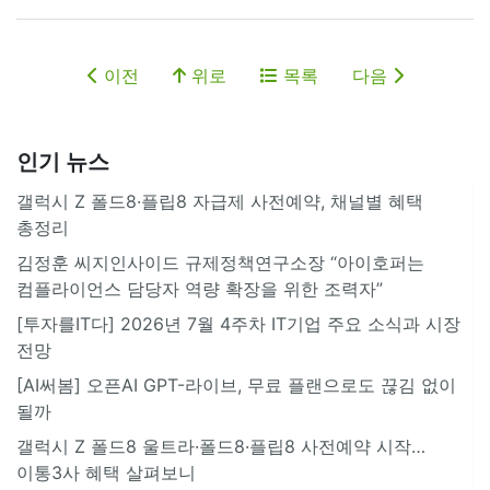
이전
위로
목록
다음
인기 뉴스
갤럭시 Z 폴드8·플립8 자급제 사전예약, 채널별 혜택
총정리
김정훈 씨지인사이드 규제정책연구소장 “아이호퍼는
컴플라이언스 담당자 역량 확장을 위한 조력자”
[투자를IT다] 2026년 7월 4주차 IT기업 주요 소식과 시장
전망
[AI써봄] 오픈AI GPT-라이브, 무료 플랜으로도 끊김 없이
될까
갤럭시 Z 폴드8 울트라·폴드8·플립8 사전예약 시작…
이통3사 혜택 살펴보니