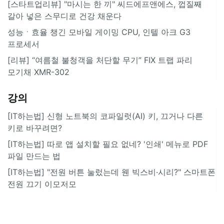
[스타트업리뷰] "마시는 한 끼" 씨드에프앤에스, 껍질째
갈아 넣은 스무디로 건강 채운다
성능ㆍ효율 챙긴 모바일 게이밍 CPU, 인텔 아크 G3
프로세서
[리뷰] “여름철 불청객을 처단할 무기” FIX 트랩 파리
모기채 XMR-302
강의
[IT하는법] 신형 노트북의 코파일럿(AI) 키, 끄거나 다른
키로 바꾸려면?
[IT하는법] 따로 앱 설치할 필요 없네? '인쇄' 메뉴로 PDF
파일 만드는 법
[IT하는법] "전원 버튼 눌렀는데 웬 빅스비·시리?" 스마트폰
전원 끄기 이모저모