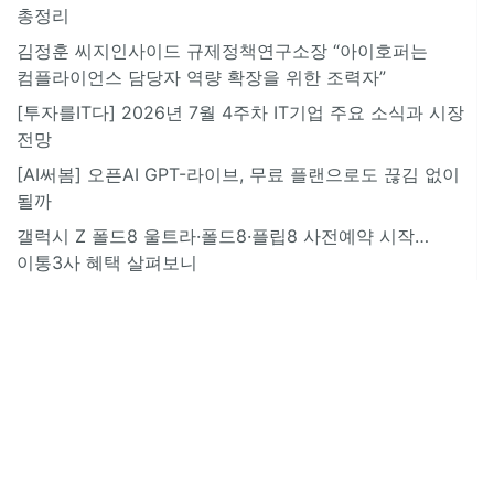
총정리
김정훈 씨지인사이드 규제정책연구소장 “아이호퍼는
컴플라이언스 담당자 역량 확장을 위한 조력자”
[투자를IT다] 2026년 7월 4주차 IT기업 주요 소식과 시장
전망
[AI써봄] 오픈AI GPT-라이브, 무료 플랜으로도 끊김 없이
될까
갤럭시 Z 폴드8 울트라·폴드8·플립8 사전예약 시작…
이통3사 혜택 살펴보니