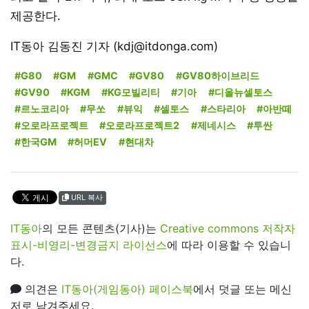
제공한다.
IT동아 김동진 기자 (kdj@itdonga.com)
#G80
#GM
#GMC
#GV80
#GV80하이브리드
#GV90
#KGM
#KG모빌리티
#기아
#디올뉴셀토스
#르노코리아
#무쏘
#뷰익
#셀토스
#스타리아
#아반떼
#오로라프로젝트
#오로라프로젝트2
#제네시스
#투싼
#한국GM
#허머EV
#현대차
URL 복사
IT동아
의 모든 콘텐츠(기사)는
Creative commons 저작자
표시-비영리-변경금지 라이선스
에 따라 이용할 수 있습니
다.
의견은
IT동아(게임동아) 페이스북
에서 덧글 또는 메신
저로 남겨주세요.