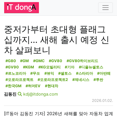
중저가부터 초대형 플래그
십까지… 새해 출시 예정 신
차 살펴보니
#G80
#GM
#GMC
#GV80
#GV80하이브리드
#GV90
#KGM
#KG모빌리티
#기아
#디올뉴셀토스
#르노코리아
#무쏘
#뷰익
#셀토스
#스타리아
#아반떼
#오로라프로젝트
#오로라프로젝트2
#제네시스
#투싼
#한국GM
#허머EV
#현대차
김동진
kdj@itdonga.com
2026.01.02.
[IT동아 김동진 기자] 2026년 새해를 맞아 자동차 업계