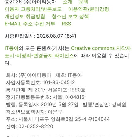
ⓒ2026 (주)아이티동아
소개
문의
이용자 고충처리/반론보도
이용약관/윤리강령
개인정보 취급방침
청소년 보호 정책
E-MAIL 주소 수집 거부
RSS
최종편집일시: 2026.08.07 18:41
IT동아
의 모든 콘텐츠(기사)는
Creative commons 저작자
표시-비영리-변경금지 라이선스
에 따라 이용할 수 있습니
다.
회사: (주)아이티동아
제호: IT동아
사업자등록번호: 101-86-04512
통신판매: 제 2017-서울마포-1990호
정기간행물등록번호: 서울, 아04815
발행, 등록일자: 2010년 5월 27일
발행/편집인: 강덕원
청소년보호책임자: 이문규
주소: 서울시 마포구 양화로8길 25-4 우)04044
전화: 02-6352-8220