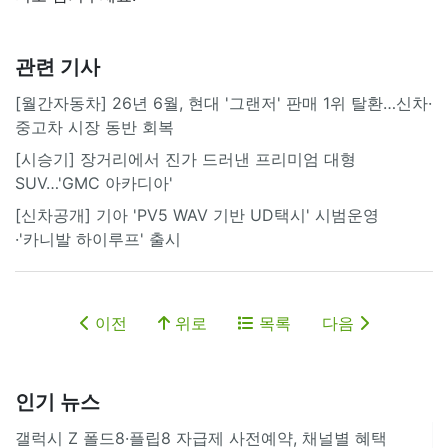
관련 기사
[월간자동차] 26년 6월, 현대 '그랜저' 판매 1위 탈환…신차·
중고차 시장 동반 회복
[시승기] 장거리에서 진가 드러낸 프리미엄 대형
SUV…'GMC 아카디아'
[신차공개] 기아 'PV5 WAV 기반 UD택시' 시범운영
·'카니발 하이루프' 출시
이전
위로
목록
다음
인기 뉴스
갤럭시 Z 폴드8·플립8 자급제 사전예약, 채널별 혜택