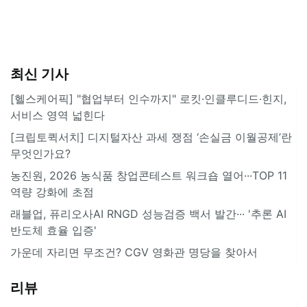
최신 기사
[헬스케어픽] "협업부터 인수까지" 로킷·인클루디드·힌지,
서비스 영역 넓힌다
[크립토퀵서치] 디지털자산 과세 쟁점 ‘손실금 이월공제’란
무엇인가요?
농진원, 2026 농식품 창업콘테스트 워크숍 열어···TOP 11
역량 강화에 초점
래블업, 퓨리오사AI RNGD 성능검증 백서 발간··· '추론 AI
반도체 효율 입증'
가운데 자리면 무조건? CGV 영화관 명당을 찾아서
리뷰