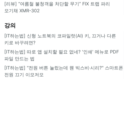
[리뷰] “여름철 불청객을 처단할 무기” FIX 트랩 파리
모기채 XMR-302
강의
[IT하는법] 신형 노트북의 코파일럿(AI) 키, 끄거나 다른
키로 바꾸려면?
[IT하는법] 따로 앱 설치할 필요 없네? '인쇄' 메뉴로 PDF
파일 만드는 법
[IT하는법] "전원 버튼 눌렀는데 웬 빅스비·시리?" 스마트폰
전원 끄기 이모저모