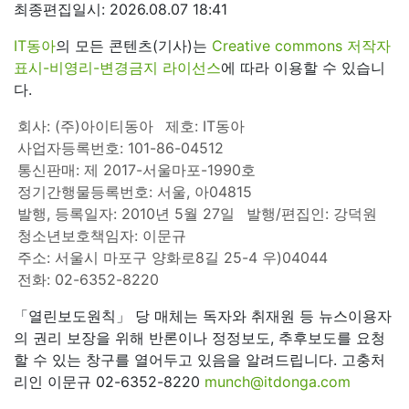
최종편집일시: 2026.08.07 18:41
IT동아
의 모든 콘텐츠(기사)는
Creative commons 저작자
표시-비영리-변경금지 라이선스
에 따라 이용할 수 있습니
다.
회사: (주)아이티동아
제호: IT동아
사업자등록번호: 101-86-04512
통신판매: 제 2017-서울마포-1990호
정기간행물등록번호: 서울, 아04815
발행, 등록일자: 2010년 5월 27일
발행/편집인: 강덕원
청소년보호책임자: 이문규
주소: 서울시 마포구 양화로8길 25-4 우)04044
전화: 02-6352-8220
「열린보도원칙」 당 매체는 독자와 취재원 등 뉴스이용자
의 권리 보장을 위해 반론이나 정정보도, 추후보도를 요청
할 수 있는 창구를 열어두고 있음을 알려드립니다. 고충처
리인 이문규 02-6352-8220
munch@itdonga.com