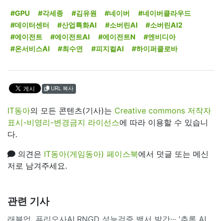
#GPU
#각세종
#김유원
#네이버
#네이버클라우드
#데이터센터
#산업특화AI
#소버린AI
#소버린AI2
#에이전트
#에이전트AI
#에이전트N
#엔비디아
#온서비스AI
#최수연
#피지컬AI
#하이퍼클로바
URL 복사
IT동아
의 모든 콘텐츠(기사)는
Creative commons 저작자
표시-비영리-변경금지 라이선스
에 따라 이용할 수 있습니
다.
의견은
IT동아(게임동아) 페이스북
에서 덧글 또는 메신
저로 남겨주세요.
관련 기사
래블업, 퓨리오사AI RNGD 성능검증 백서 발간··· '추론 AI