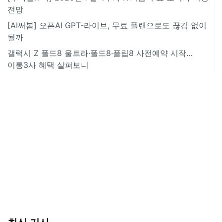
전망
[AI써봄] 오픈AI GPT-라이브, 무료 플랜으로도 끊김 없이
될까
갤럭시 Z 폴드8 울트라·폴드8·플립8 사전예약 시작…
이통3사 혜택 살펴보니