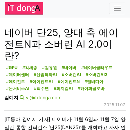
네이버 단25, 양대 축 에이
전트N과 소버린 AI 2.0이
란?
#GPU
#각세종
#김유원
#네이버
#네이버클라우드
#데이터센터
#산업특화AI
#소버린AI
#소버린AI2
#에이전트
#에이전트AI
#에이전트N
#엔비디아
#온서비스AI
#최수연
#피지컬AI
#하이퍼클로바
김예지
yj@itdonga.com
2025.11.07.
[IT동아 김예지 기자] 네이버가 11월 6일과 11월 7일 양
일간 통합 컨퍼런스 ‘단25(DAN25)’를 개최하고 자사 인