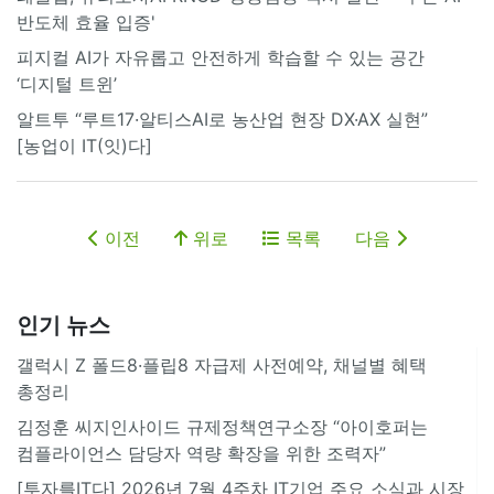
반도체 효율 입증'
피지컬 AI가 자유롭고 안전하게 학습할 수 있는 공간
‘디지털 트윈’
알트투 “루트17·알티스AI로 농산업 현장 DX·AX 실현”
[농업이 IT(잇)다]
이전
위로
목록
다음
인기 뉴스
갤럭시 Z 폴드8·플립8 자급제 사전예약, 채널별 혜택
총정리
김정훈 씨지인사이드 규제정책연구소장 “아이호퍼는
컴플라이언스 담당자 역량 확장을 위한 조력자”
[투자를IT다] 2026년 7월 4주차 IT기업 주요 소식과 시장