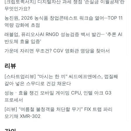
[크립토퀵서치] 디지털자산 과세 쟁점 ‘손실금 이월공제’란
무엇인가요?
농진원, 2026 농식품 창업콘테스트 워크숍 열어···TOP 11
역량 강화에 초점
래블업, 퓨리오사AI RNGD 성능검증 백서 발간··· '추론 AI
반도체 효율 입증'
가운데 자리면 무조건? CGV 영화관 명당을 찾아서
리뷰
[스타트업리뷰] "마시는 한 끼" 씨드에프앤에스, 껍질째
갈아 넣은 스무디로 건강 채운다
성능ㆍ효율 챙긴 모바일 게이밍 CPU, 인텔 아크 G3
프로세서
[리뷰] “여름철 불청객을 처단할 무기” FIX 트랩 파리
모기채 XMR-302