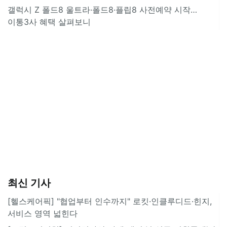
갤럭시 Z 폴드8 울트라·폴드8·플립8 사전예약 시작…
이통3사 혜택 살펴보니
최신 기사
[헬스케어픽] "협업부터 인수까지" 로킷·인클루디드·힌지,
서비스 영역 넓힌다