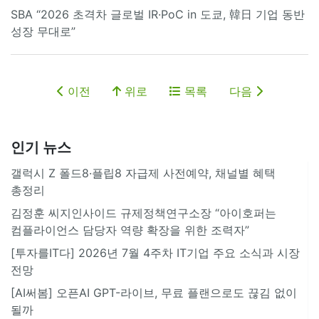
SBA “2026 초격차 글로벌 IR·PoC in 도쿄, 韓日 기업 동반
성장 무대로”
이전
위로
목록
다음
인기 뉴스
갤럭시 Z 폴드8·플립8 자급제 사전예약, 채널별 혜택
총정리
김정훈 씨지인사이드 규제정책연구소장 “아이호퍼는
컴플라이언스 담당자 역량 확장을 위한 조력자”
[투자를IT다] 2026년 7월 4주차 IT기업 주요 소식과 시장
전망
[AI써봄] 오픈AI GPT-라이브, 무료 플랜으로도 끊김 없이
될까