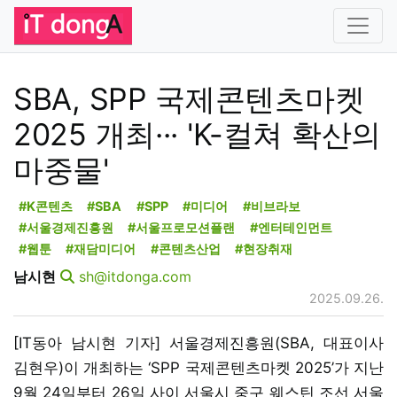
SBA, SPP 국제콘텐츠마켓
2025 개최··· 'K-컬쳐 확산의
마중물'
#K콘텐츠
#SBA
#SPP
#미디어
#비브라보
#서울경제진흥원
#서울프로모션플랜
#엔터테인먼트
#웹툰
#재담미디어
#콘텐츠산업
#현장취재
남시현
sh@itdonga.com
2025.09.26.
[IT동아 남시현 기자] 서울경제진흥원(SBA, 대표이사
김현우)이 개최하는 ‘SPP 국제콘텐츠마켓 2025’가 지난
9월 24일부터 26일 사이 서울시 중구 웨스틴 조선 서울