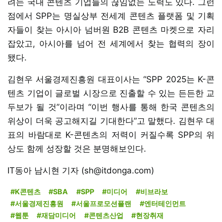
려는 국내 콘텐츠 기업들의 끊임없는 노력도 있다. 그런
점에서 SPP는 명실상부 전세계 콘텐츠 플랫폼 및 기획
자들이 찾는 아시아 넘버원 B2B 콘텐츠 마켓으로 자리
잡았고, 아시아를 넘어 전 세계에서 찾는 협력의 장이
됐다.
김현우 서울경제진흥원 대표이사는 “SPP 2025는 K-콘
텐츠 기업이 글로벌 시장으로 진출할 수 있는 든든한 교
두보가 될 것”이라며 “이번 행사를 통해 한국 콘텐츠의
위상이 더욱 공고해지길 기대한다”고 말했다. 김현우 대
표의 바람대로 K-콘텐츠의 저력이 커질수록 SPP의 위
상도 함께 성장할 것은 분명해보인다.
IT동아 남시현 기자 (sh@itdonga.com)
#K콘텐츠
#SBA
#SPP
#미디어
#비브라보
#서울경제진흥원
#서울프로모션플랜
#엔터테인먼트
#웹툰
#재담미디어
#콘텐츠산업
#현장취재