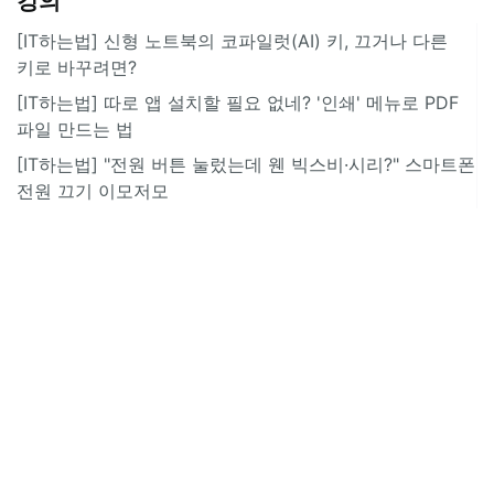
강의
[IT하는법] 신형 노트북의 코파일럿(AI) 키, 끄거나 다른
키로 바꾸려면?
[IT하는법] 따로 앱 설치할 필요 없네? '인쇄' 메뉴로 PDF
파일 만드는 법
[IT하는법] "전원 버튼 눌렀는데 웬 빅스비·시리?" 스마트폰
전원 끄기 이모저모