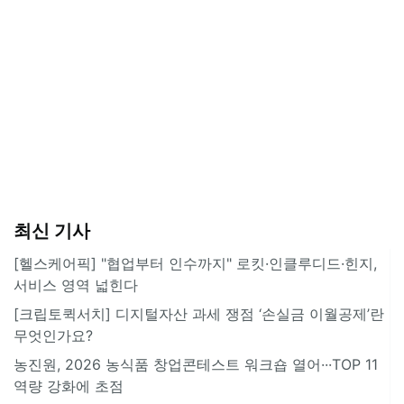
최신 기사
[헬스케어픽] "협업부터 인수까지" 로킷·인클루디드·힌지,
서비스 영역 넓힌다
[크립토퀵서치] 디지털자산 과세 쟁점 ‘손실금 이월공제’란
무엇인가요?
농진원, 2026 농식품 창업콘테스트 워크숍 열어···TOP 11
역량 강화에 초점