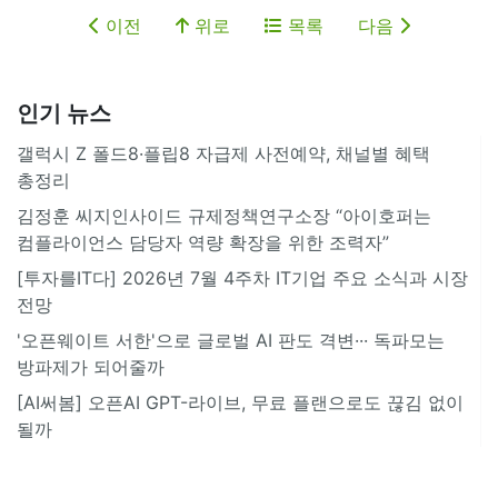
이전
위로
목록
다음
인기 뉴스
갤럭시 Z 폴드8·플립8 자급제 사전예약, 채널별 혜택
총정리
김정훈 씨지인사이드 규제정책연구소장 “아이호퍼는
컴플라이언스 담당자 역량 확장을 위한 조력자”
[투자를IT다] 2026년 7월 4주차 IT기업 주요 소식과 시장
전망
'오픈웨이트 서한'으로 글로벌 AI 판도 격변··· 독파모는
방파제가 되어줄까
[AI써봄] 오픈AI GPT-라이브, 무료 플랜으로도 끊김 없이
될까