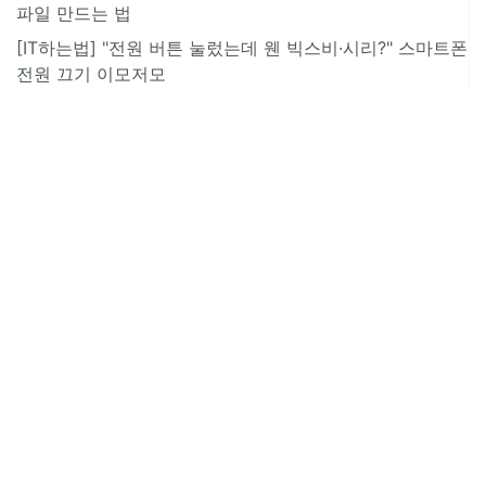
파일 만드는 법
[IT하는법] "전원 버튼 눌렀는데 웬 빅스비·시리?" 스마트폰
전원 끄기 이모저모