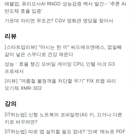
래블업, 퓨리오사AI RNGD 성능검증 백서 발간··· '추론 AI
반도체 효율 입증'
가운데 자리면 무조건? CGV 영화관 명당을 찾아서
리뷰
[스타트업리뷰] "마시는 한 끼" 씨드에프앤에스, 껍질째
갈아 넣은 스무디로 건강 채운다
성능ㆍ효율 챙긴 모바일 게이밍 CPU, 인텔 아크 G3
프로세서
[리뷰] “여름철 불청객을 처단할 무기” FIX 트랩 파리
모기채 XMR-302
강의
[IT하는법] 신형 노트북의 코파일럿(AI) 키, 끄거나 다른
키로 바꾸려면?
[IT하는법] 따로 앱 설치할 필요 없네? '인쇄' 메뉴로 PDF