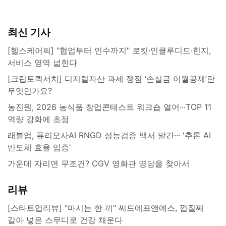
최신 기사
[헬스케어픽] "협업부터 인수까지" 로킷·인클루디드·힌지,
서비스 영역 넓힌다
[크립토퀵서치] 디지털자산 과세 쟁점 ‘손실금 이월공제’란
무엇인가요?
농진원, 2026 농식품 창업콘테스트 워크숍 열어···TOP 11
역량 강화에 초점
래블업, 퓨리오사AI RNGD 성능검증 백서 발간··· '추론 AI
반도체 효율 입증'
가운데 자리면 무조건? CGV 영화관 명당을 찾아서
리뷰
[스타트업리뷰] "마시는 한 끼" 씨드에프앤에스, 껍질째
갈아 넣은 스무디로 건강 채운다