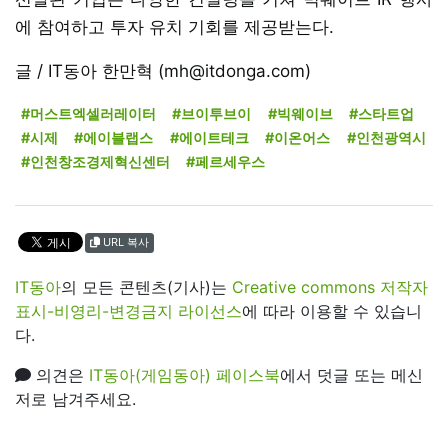
에 참여하고 투자 유치 기회를 제공받는다.
글 / IT동아 한만혁 (mh@itdonga.com)
#머스트엑셀러레이터
#브이투브이
#빅웨이브
#스타트업
#시제
#에이블랩스
#에이트테크
#이온어스
#인천광역시
#인천창조경제혁신센터
#페르세우스
URL 복사
IT동아
의 모든 콘텐츠(기사)는
Creative commons 저작자
표시-비영리-변경금지 라이선스
에 따라 이용할 수 있습니
다.
의견은
IT동아(게임동아) 페이스북
에서 덧글 또는 메신
저로 남겨주세요.