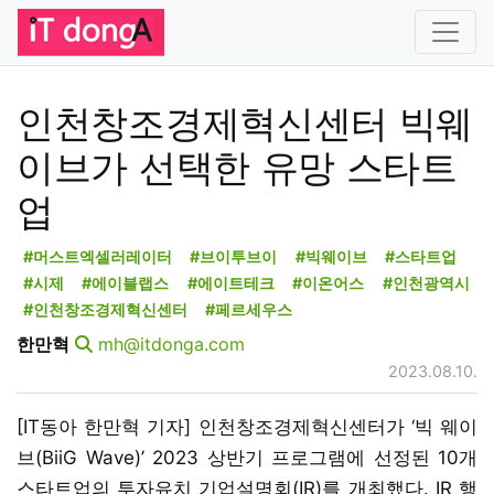
인천창조경제혁신센터 빅웨
이브가 선택한 유망 스타트
업
#머스트엑셀러레이터
#브이투브이
#빅웨이브
#스타트업
#시제
#에이블랩스
#에이트테크
#이온어스
#인천광역시
#인천창조경제혁신센터
#페르세우스
한만혁
mh@itdonga.com
2023.08.10.
[IT동아 한만혁 기자] 인천창조경제혁신센터가 ‘빅 웨이
브(BiiG Wave)’ 2023 상반기 프로그램에 선정된 10개
스타트업의 투자유치 기업설명회(IR)를 개최했다. IR 행