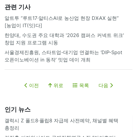
관련 기사
알트투 “루트17·알티스AI로 농산업 현장 DX·AX 실현”
[농업이 IT(잇)다]
한양대, 수도권 주요 대학과 '2026 캠퍼스 커넥트 위크'
창업 지원 프로그램 시동
서울경제진흥원, 스타트업-대기업 연결하는 ‘DIP-Spot
오픈이노베이션 in 동작’ 밋업 데이 개최
이전
위로
목록
다음
인기 뉴스
갤럭시 Z 폴드8·플립8 자급제 사전예약, 채널별 혜택
총정리