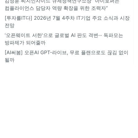
김정훈 씨지인사이드 규제정책연구소장 “아이호퍼는
컴플라이언스 담당자 역량 확장을 위한 조력자”
[투자를IT다] 2026년 7월 4주차 IT기업 주요 소식과 시장
전망
'오픈웨이트 서한'으로 글로벌 AI 판도 격변··· 독파모는
방파제가 되어줄까
[AI써봄] 오픈AI GPT-라이브, 무료 플랜으로도 끊김 없이
될까