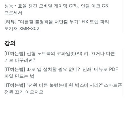
성능ㆍ효율 챙긴 모바일 게이밍 CPU, 인텔 아크 G3
프로세서
[리뷰] “여름철 불청객을 처단할 무기” FIX 트랩 파리
모기채 XMR-302
강의
[IT하는법] 신형 노트북의 코파일럿(AI) 키, 끄거나 다른
키로 바꾸려면?
[IT하는법] 따로 앱 설치할 필요 없네? '인쇄' 메뉴로 PDF
파일 만드는 법
[IT하는법] "전원 버튼 눌렀는데 웬 빅스비·시리?" 스마트폰
전원 끄기 이모저모